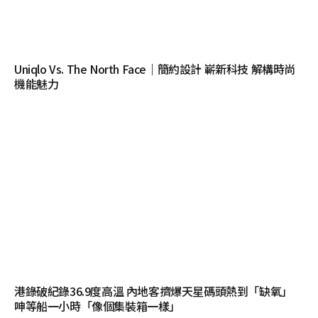
Uniqlo Vs. The North Face｜簡約設計 嶄新科技 解構時尚
機能魅力
港錄破紀錄36.9度高溫 內地客擠爆天星碼頭熱到「缺氧」
呻等船一小時「像個集裝箱一樣」