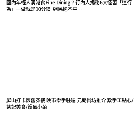
國內年輕人湧港食Fine Dining？行內人揭秘6大怪習「這行
為」一做就是10分鐘 網民抱不平…
屏山打卡懷舊茶樓 晚市樂手駐唱 元朗街坊推介 歎手工點心/
茶記美食/鑊氣小菜