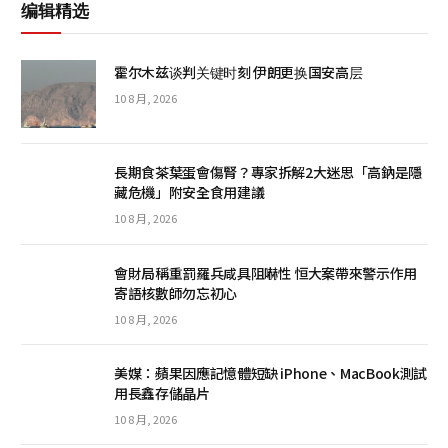
编辑精选
霍尔木兹谈判关键时刻 伊朗更换国安高层
10 8 月, 2026
長期食茶葉蛋會傷腎？專家拆解2大迷思「高鈉是隱
藏危機」附安全食用建議
10 8 月, 2026
會財局稱重罰羅兵咸具阻嚇性 恒大案帶來警示作用
寄語核數師勿忘初心
10 8 月, 2026
美媒：蘋果因應記憶體短缺 iPhone、MacBook測試
用長鑫存儲晶片
10 8 月, 2026