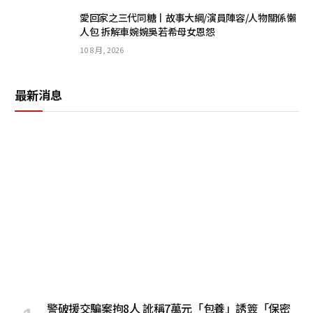
愛回家之三代同糖丨故事大綱/演員陣容/人物關係懶
人包 拆解車婉婉吳若希母女恩怨
10 8 月, 2026
最新消息
警破援交騙案拘8人 訛稱7萬元「包養」誘簽「保密