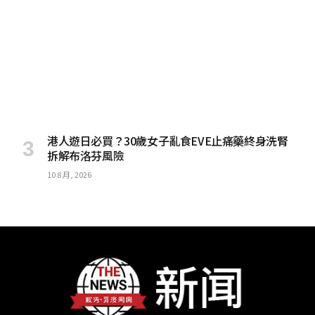
港人遊日必買？30歲女子亂食EVE止痛藥終身洗腎
拆解布洛芬風險
10 8 月, 2026