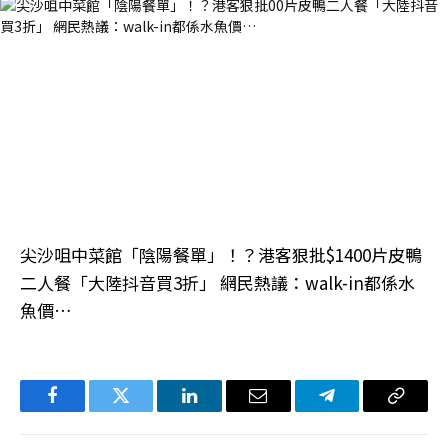
尖沙咀中菜館「陰陽餐單」！？港客狠批$1400片皮鴨
二人餐「大陸抖音買3折」 網民熱議：walk-in都係水
魚價…
Facebook
Twitter
LinkedIn
电
Telegram
复
子
制