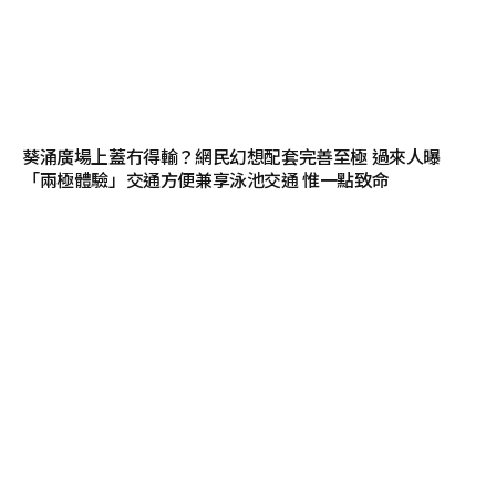
葵涌廣場上蓋冇得輸？網民幻想配套完善至極 過來人曝
「兩極體驗」交通方便兼享泳池交通 惟一點致命