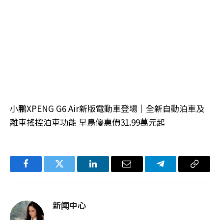
小鵬XPENG G6 Air新版電動車登場｜全新自動泊車及
離車搖控泊車功能 早鳥優惠價31.99萬元起
Facebook
Twitter
LinkedIn
电
Telegram
复
子
制
邮
链
新闻中心
件
接