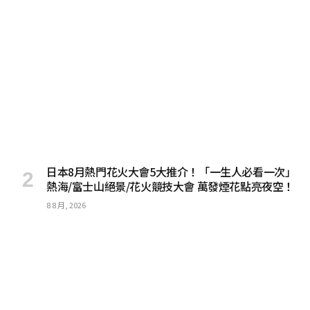
日本8月熱門花火大會5大推介！「一生人必看一次」
熱海/富士山絕景/花火競技大會 萬發煙花點亮夜空！
8 8 月, 2026