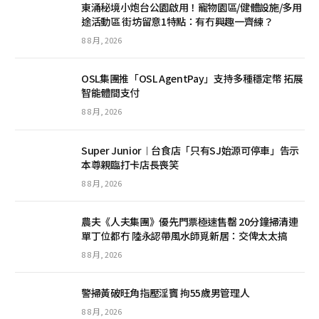
東涌秘境小炮台公園啟用！寵物園區/健體設施/多用
途活動區 街坊留意1特點：有冇興趣一齊練？
8 8 月, 2026
OSL集團推「OSL AgentPay」支持多種穩定幣 拓展
智能體間支付
8 8 月, 2026
Super Junior︱台食店「只有SJ始源可停車」告示
本尊親臨打卡店長喪笑
8 8 月, 2026
農夫《人夫集團》優先門票極速售罄 20分鐘掃清連
單丁位都冇 陸永認帶風水師覓新居：交俾太太搞
8 8 月, 2026
警掃黃破旺角指壓淫竇 拘55歲男管理人
8 8 月, 2026