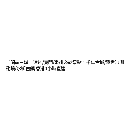
「閩南三城」漳州/廈門/泉州必訪景點！千年古城/隱世沙洲
秘境/水鄉古鎮 香港3小時直達