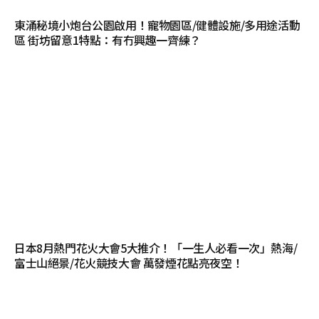
東涌秘境小炮台公園啟用！寵物園區/健體設施/多用途活動
區 街坊留意1特點：有冇興趣一齊練？
日本8月熱門花火大會5大推介！「一生人必看一次」熱海/
富士山絕景/花火競技大會 萬發煙花點亮夜空！