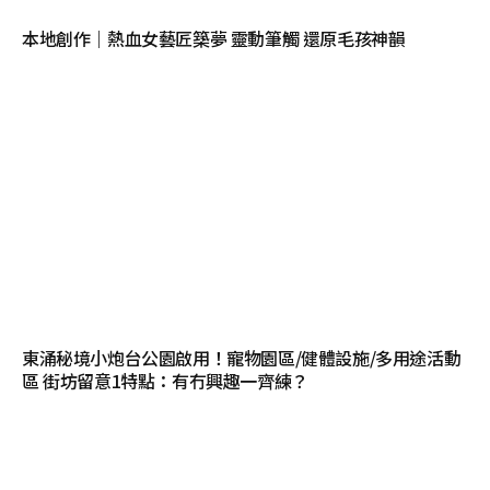
本地創作｜熱血女藝匠築夢 靈動筆觸 還原毛孩神韻
東涌秘境小炮台公園啟用！寵物園區/健體設施/多用途活動
區 街坊留意1特點：有冇興趣一齊練？