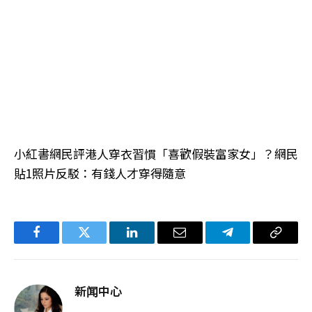
小紅書網民評港人穿衣習慣「喜歡假裝富家女」？網民
貼1照片反駁：有錢人才穿得隨意
Facebook
Twitter
LinkedIn
电
Telegram
复
子
制
邮
链
新闻中心
件
接