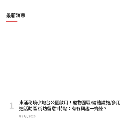
最新消息
東涌秘境小炮台公園啟用！寵物園區/健體設施/多用
途活動區 街坊留意1特點：有冇興趣一齊練？
8 8 月, 2026