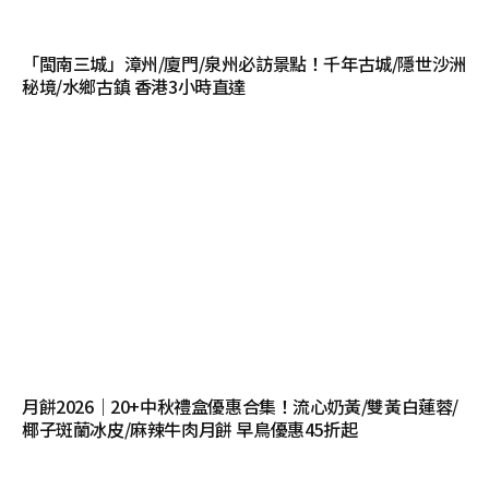
「閩南三城」漳州/廈門/泉州必訪景點！千年古城/隱世沙洲
秘境/水鄉古鎮 香港3小時直達
月餅2026｜20+中秋禮盒優惠合集！流心奶黃/雙黃白蓮蓉/
椰子斑蘭冰皮/麻辣牛肉月餅 早鳥優惠45折起