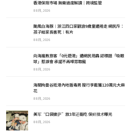
香港保險市場 無需過度解讀｜跨境監管
8 8 月, 2026
颱風白海豚︱浙江四口家觀浪9歲童遭捲走 網民斥：
孩子給家長害死︱有片
8 8 月, 2026
向海嵐教旅客「0元遊港」遭網民炮轟 認標題「吸眼
球」惹誤會 承諾不再嘩眾取寵
8 8 月, 2026
海關拘曼谷抵港內地販毒男 搜行李截獲120萬元大麻
花
8 8 月, 2026
美军“口袋披萨”放3年还能吃 保鲜技术曝光
8 8 月, 2026