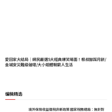
愛回家大結局｜網民嚴選5大經典爆笑場面！根叔腳踩月餅/
金城安災難級破壞/大小姐體驗窮人生活
编辑精选
境外保險收益徵稅非新政策 國家稅務總局：無針對