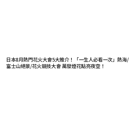
日本8月熱門花火大會5大推介！「一生人必看一次」熱海/
富士山絕景/花火競技大會 萬發煙花點亮夜空！