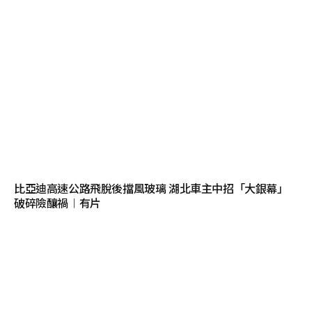
比亞迪高速公路飛脫後擋風玻璃 湖北車主中招「大銀幕」
破碎險釀禍︱有片