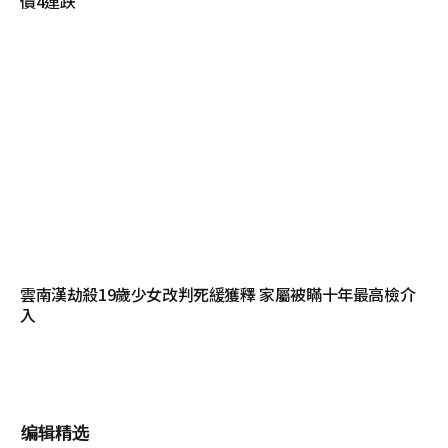
價4連跌
雲南漢劫殺19歲少女改判死緩獲釋 家屬被瞞十年最高檢介
入
编辑精选