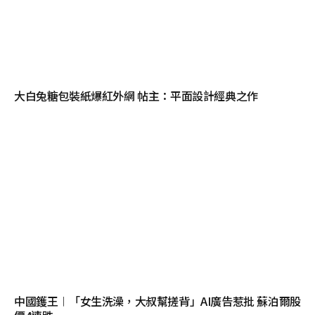
大白兔糖包裝紙爆紅外網 帖主：平面設計經典之作
中國鑊王︱「女生洗澡，大叔幫搓背」AI廣告惹批 蘇泊爾股