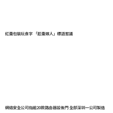
紅棗包裝玩食字 「趁棗嫁人」標語惹議
網絡安全公司指逾20款路由器設後門 全部深圳一公司製造