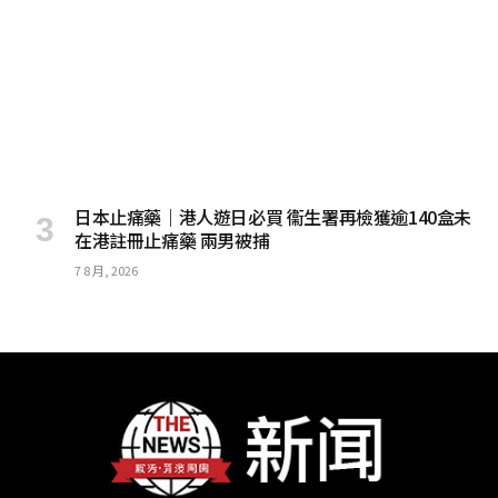
日本止痛藥｜港人遊日必買 衞生署再檢獲逾140盒未
在港註冊止痛藥 兩男被捕
7 8 月, 2026