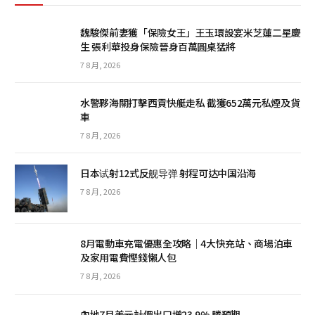
魏駿傑前妻獲「保險女王」王玉環設宴米芝蓮二星慶
生 張利華投身保險晉身百萬圓桌猛將
7 8 月, 2026
水警夥海關打擊西貢快艇走私 截獲652萬元私煙及貨
車
7 8 月, 2026
日本试射12式反舰导弹 射程可达中国沿海
7 8 月, 2026
8月電動車充電優惠全攻略｜4大快充站、商場泊車
及家用電費慳錢懶人包
7 8 月, 2026
內地7月美元計價出口增23.9% 勝預期