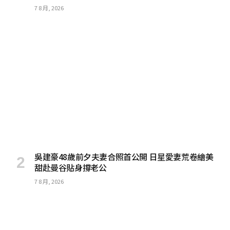
7 8 月, 2026
吳建豪48歲前夕夫妻合照首公開 日星愛妻荒卷繪美
甜赴曼谷貼身撐老公
7 8 月, 2026