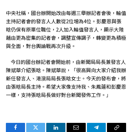
中央社稱，國台辦開始改由每週三舉辦記者會後，輪值
主持記者會的發言人人數從2位增為4位。彭慶恩與張
晗仍保有原單位職位，2人加入輪值發言人，顯示大陸
藉由更為密集的記者會，調整宣傳調子，轉變更為積極
與全面，對台輿論戰再次升級。
今日的國台辦記者會開始前，由新聞局局長兼發言人
陳斌華介紹張晗。陳斌華說，「很高興向大家介紹我辦
新任發言人、港澳局局長張晗女士。今天的發布會，將
由張晗局長主持。希望大家像支持我、朱鳳蓮和彭慶恩
一樣，支持張晗局長做好對台新聞發佈工作。」
Facebook
Twitter
LinkedIn
电
Telegram
复