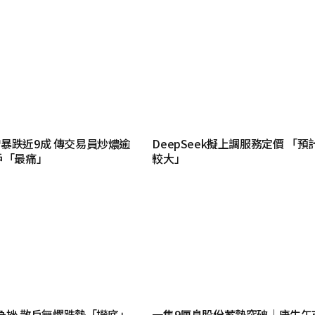
暴跌近9成 傳交易員炒燶逾
DeepSeek擬上調服務定價 「預
戶「最痛」
較大」
後急挫 散戶無懼跌勢「撈底」
一隻9厘息股份蓄勢突破｜唐牛午