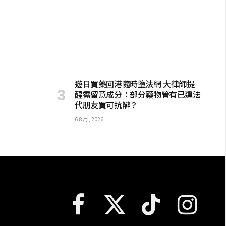
遊日買藥回港隨時墮法網 大律師提
醒需留意成分：部分藥物管有已違法
代朋友買可抗辯？
6 8 月, 2026
Facebook
X
TikTok
Instagram
(Twitter)