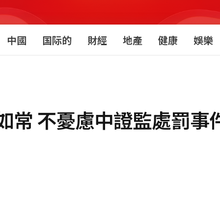
中國
国际的
財經
地產
健康
娛樂
如常 不憂慮中證監處罰事