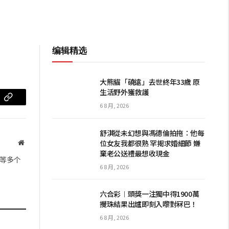
编辑精选
大熊貓「磽遠」去世終年33歲 原
生活野外獲救護
m
复
6 8 月, 2026
制
舒淇從未幻想與馮德倫拍拖：他每
链
位女友我都很熟 罕揭求婚細節 嫌
网
棄老公送禮最想收現金
站
接
等多个
6 8 月, 2026
六合彩︱頭獎一注獨中得1900萬
攪珠結果出爐即刻入嚟對冧巴！
6 8 月, 2026