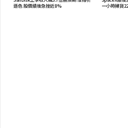
遜色 股價績後急挫近8%
一小時掃貨2