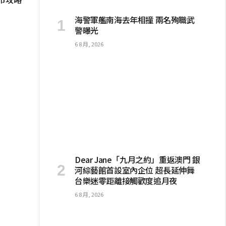
海警軍艦南海去年相撞 兩名殉職武
警曝光
6 8 月, 2026
Dear Jane「九月之約」重返澳門 銀
河綜藝館首設室內企位 超長延伸舞
台樂迷零距離接觸歡度追月夜
6 8 月, 2026