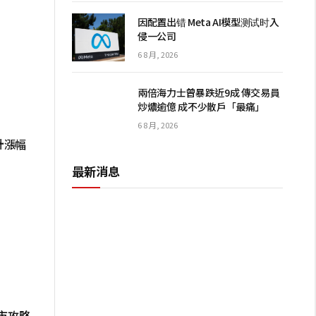
因配置出错 Meta AI模型测试时入
侵一公司
6 8 月, 2026
兩倍海力士曾暴跌近9成 傳交易員
炒燶逾億 成不少散戶「最痛」
6 8 月, 2026
計漲幅
最新消息
市攻略