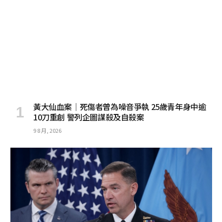
黃大仙血案│死傷者曾為噪音爭執 25歲青年身中逾
10刀重創 警列企圖謀殺及自殺案
9 8 月, 2026