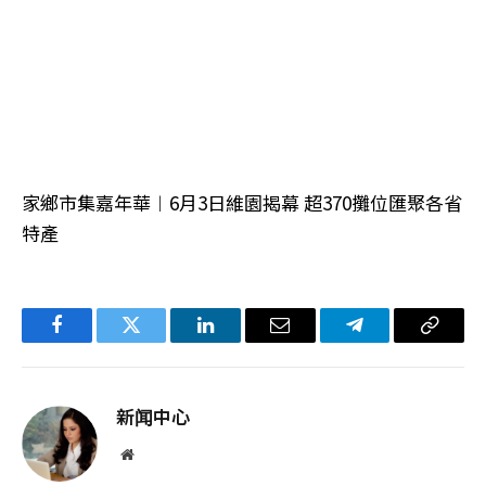
家鄉市集嘉年華︱6月3日維園揭幕 超370攤位匯聚各省
特產
Facebook
Twitter
LinkedIn
电
Telegram
复
子
制
邮
链
新闻中心
件
接
网
站