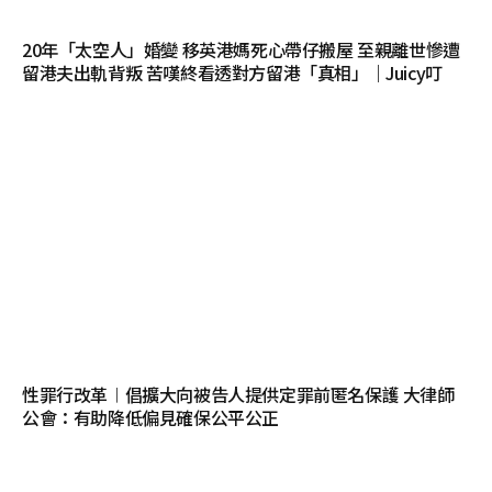
20年「太空人」婚變 移英港媽死心帶仔搬屋 至親離世慘遭
留港夫出軌背叛 苦嘆終看透對方留港「真相」｜Juicy叮
性罪行改革︱倡擴大向被告人提供定罪前匿名保護 大律師
公會：有助降低偏見確保公平公正