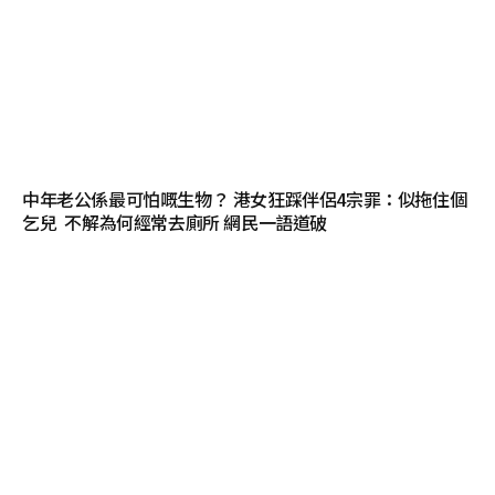
中年老公係最可怕嘅生物？ 港女狂踩伴侶4宗罪：似拖住個
乞兒 不解為何經常去廁所 網民一語道破