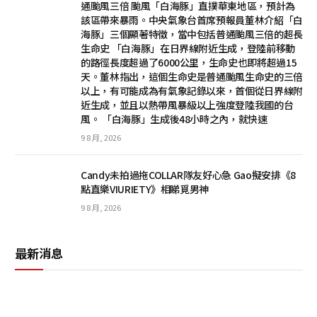
通颱風三倍 颱風「白海豚」直撲華東地區，預計為
該區帶來暴雨。中央氣象台首席預報員董林介紹「白
海豚」三個顯著特徵，當中包括普通颱風三倍的超長
生命史 「白海豚」在日界線附近生成，登陸前移動
的路徑長度超過了6000公里，生命史也即將超過15
天。董林指出，這個生命史是普通颱風生命史的三倍
以上，有可能成為有氣象記錄以來，首個從日界線附
近生成，並且以熱帶風暴級以上強度登陸我國的台
風。 「白海豚」生成後48小時之內，就快速
9 8 月, 2026
Candy未拍過拖COLLAR隊友好心急 Gao擬安排《8
點直樂VIURIETY》相睇覓男神
9 8 月, 2026
最新消息