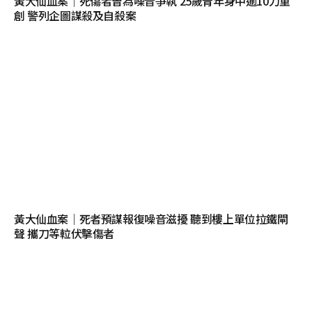
黃大仙血案│死傷者曾為噪音爭執 25歲青年身中逾10刀重
創 警列企圖謀殺及自殺案
黃大仙血案│死者預謀報復噪音滋擾 聽到樓上單位拉鐵閘
聲 攜刀等𨋢伏擊傷者