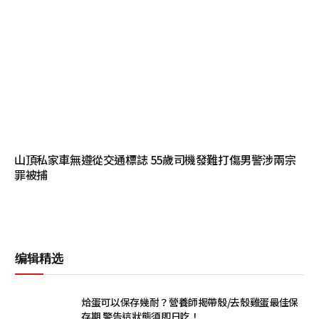
山頂私家車無遵從交通標誌 55歲司機發難打傷男警涉兩宗
罪被捕
编辑精选
烚蛋可以保存幾耐？營養師揭帶殼/去殼雞蛋最佳保
存期 警告這狀態須即日吃！