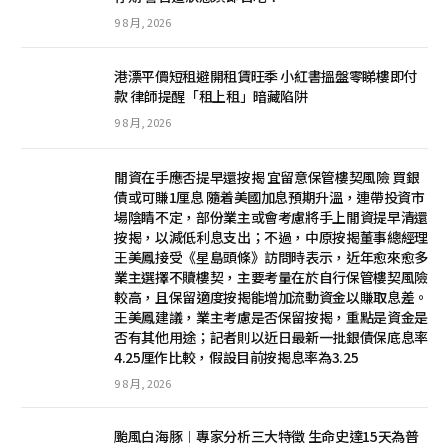
9 8 月, 2026
港漂平價短租避開租賃旺季 小紅書搵盤零睇樓即付
款 律師提醒「租上租」暗藏陷阱
9 8 月, 2026
閒資在手應否提早還按揭 宜留意保管樓契風險 買銀
債或可賺1厘息 隨着美國加息預期升溫，連帶投資市
場陰睛不定，部份業主或會考慮將手上閒資提早清還
按揭，以減低利息支出；不過，中原按揭董事總經理
王美鳳接受《星島頭條》訪問時表示，近年愈來愈多
業主選擇不贖樓契，主要考量在於自行保管樓契風險
較高，且保留適度按揭能增加流動資金以賺取息差。
王美鳳建議，業主考慮是否保留按揭，重點是資金是
否有其他用途；記者則以近日最新一批銀債保底息率
4.25厘作比較，假設目前按揭息率為3.25
9 8 月, 2026
颱風白海豚︱專家分析三大特徵 生命史達15天為普