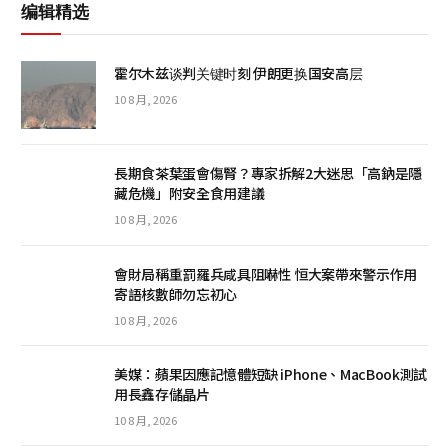
编辑精选
霍尔木兹谈判关键时刻 伊朗更换国安高层
10 8 月, 2026
長期食茶葉蛋會傷腎？專家拆解2大迷思「高鈉是隱
藏危機」附安全食用建議
10 8 月, 2026
會財局稱重罰羅兵咸具阻嚇性 恒大案帶來警示作用
寄語核數師勿忘初心
10 8 月, 2026
美媒：蘋果因應記憶體短缺 iPhone、MacBook測試
用長鑫存儲晶片
10 8 月, 2026