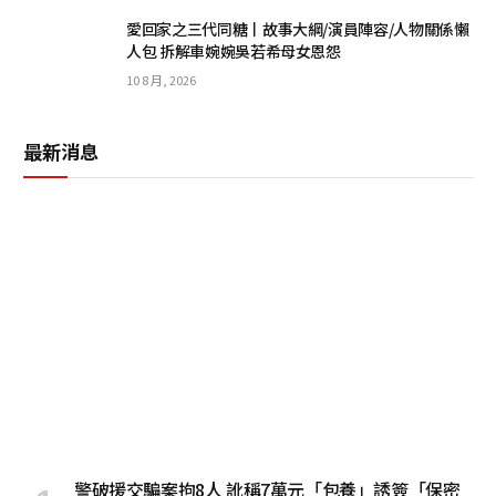
愛回家之三代同糖丨故事大綱/演員陣容/人物關係懶
人包 拆解車婉婉吳若希母女恩怨
10 8 月, 2026
最新消息
警破援交騙案拘8人 訛稱7萬元「包養」誘簽「保密