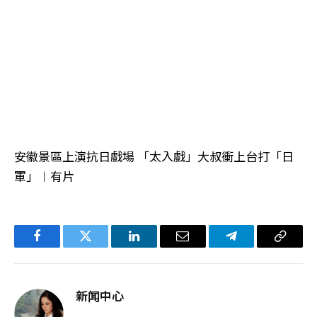
安徽景區上演抗日戲場 「太入戲」大叔衝上台打「日
軍」︱有片
Facebook
Twitter
LinkedIn
电
Telegram
复
子
制
邮
链
新闻中心
件
接