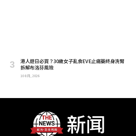
港人遊日必買？30歲女子亂食EVE止痛藥終身洗腎
拆解布洛芬風險
10 8 月, 2026