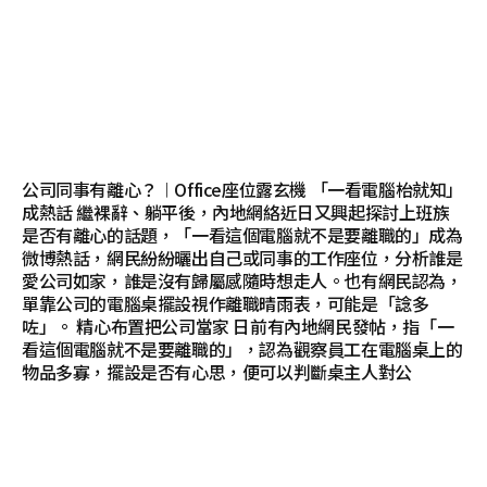
公司同事有離心？︱Office座位露玄機 「一看電腦枱就知」
成熱話 繼裸辭、躺平後，內地網絡近日又興起探討上班族
是否有離心的話題，「一看這個電腦就不是要離職的」成為
微博熱話，網民紛紛曬出自己或同事的工作座位，分析誰是
愛公司如家，誰是沒有歸屬感隨時想走人。也有網民認為，
單靠公司的電腦桌擺設視作離職晴雨表，可能是「諗多
咗」。 精心布置把公司當家 日前有內地網民發帖，指「一
看這個電腦就不是要離職的」，認為觀察員工在電腦桌上的
物品多寡，擺設是否有心思，便可以判斷桌主人對公