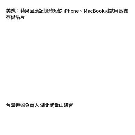
美媒：蘋果因應記憶體短缺 iPhone、MacBook測試用長鑫
存儲晶片
台灣道觀負責人 湖北武當山研習