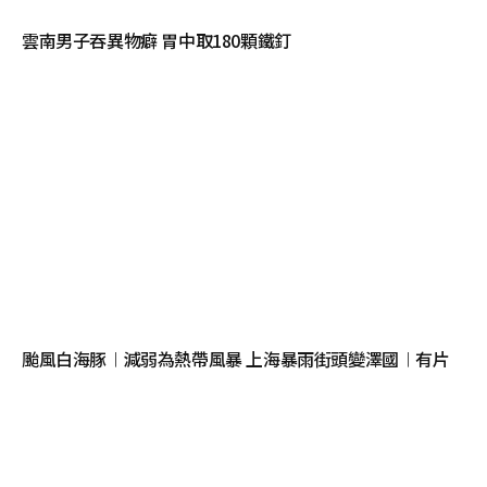
雲南男子吞異物癖 胃中取180顆鐵釘
颱風白海豚︱減弱為熱帶風暴 上海暴雨街頭變澤國︱有片