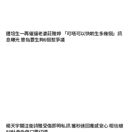
鍾培生一再催逼老婆莊雅婷 「可唔可以快啲生多幾個」訊
息曝光 曾指要生夠6個惹爭議
楊天宇關注衛詩雅受傷即時私訊 獲秒速回覆感安心 相信縫
50針會令傷口更仔細