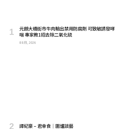
元朗大橋街市牛肉驗出禁用防腐劑 可致敏誘發哮
喘 專家教1招去除二氧化硫
8 8 月, 2026
譚紀豪 – 君幸食｜圍爐談藝