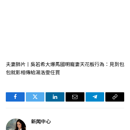
夫妻肺片丨吳若希大爆馬國明寵妻天花板行為：見到包
包就影相傳給湯洛雯任買
Facebook
Twitter
LinkedIn
电
Telegram
复
子
制
邮
链
新闻中心
件
接