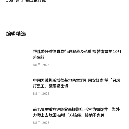
编辑精选
恒隆委任蔡德粦為行政總裁及執董 接替盧韋柏 10月
起生效
8 8 月, 2026
中國男藏挪威博德基地防空洞引國安疑慮 稱「只想
打黑工」遭驅逐出境
8 8 月, 2026
前TVB主播方健儀曾患抑鬱症 形容仿如墮井：靠外
力爬上去脫困 被嘲「方臉儀」接納不完美
8 8 月, 2026