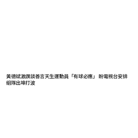
黃德斌激讚談善言天生運動員「有球必應」 盼電視台安排
組隊出埠打波