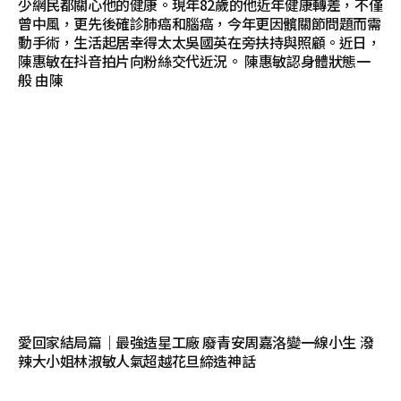
少網民都關心他的健康。現年82歲的他近年健康轉差，不僅
曾中風，更先後確診肺癌和腦癌，今年更因髖關節問題而需
動手術，生活起居幸得太太吳國英在旁扶持與照顧。近日，
陳惠敏在抖音拍片向粉絲交代近況。 陳惠敏認身體狀態一
般 由陳
愛回家結局篇｜最強造星工廠 廢青安周嘉洛變一線小生 潑
辣大小姐林淑敏人氣超越花旦締造神話