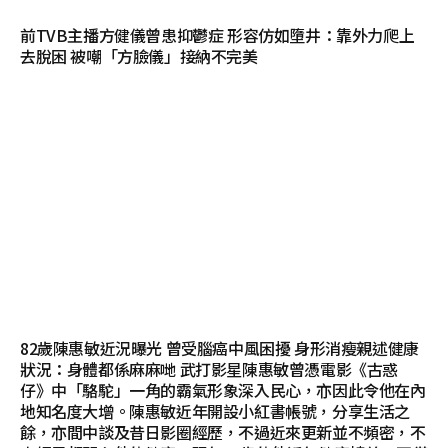
前TVB主播方健儀曾患抑鬱症 形容仿如墮井：靠外力爬上
去脫困 被嘲「方臉儀」接納不完美
82歲陳惠敏近況曝光 曾受腦癌中風困擾 身形消瘦親述健康
狀況：身體都係麻麻哋 武打影星陳惠敏曾憑電影《古惑
仔》中「駱駝」一角的霸氣形象深入民心，亦因此令他在內
地知名度大增。陳惠敏近年開設小紅書帳號，分享生活之
餘，亦間中談及昔日影圈經歷，不過近來更新並不頻密，不