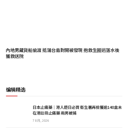
內地男藏貨船偷渡 抵蒲台島對開被發現 抱救生圈逃落水後
獲救送院
编辑精选
日本止痛藥｜港人遊日必買 衞生署再檢獲逾140盒未
在港註冊止痛藥 兩男被捕
7 8 月, 2026