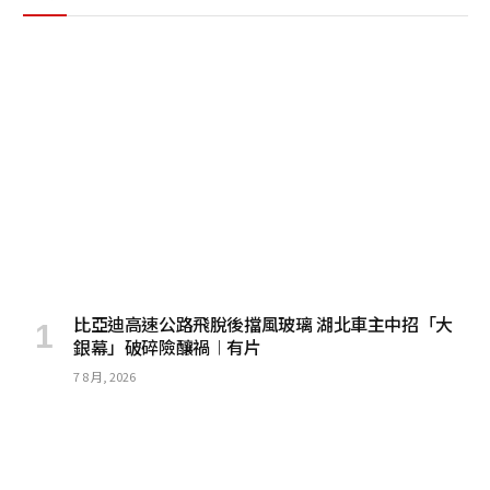
比亞迪高速公路飛脫後擋風玻璃 湖北車主中招「大
銀幕」破碎險釀禍︱有片
7 8 月, 2026