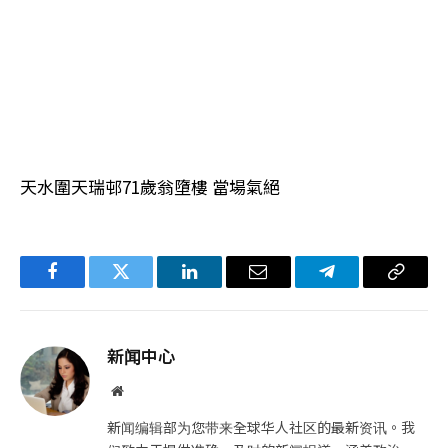
天水圍天瑞邨71歲翁墮樓 當場氣絕
Facebook
Twitter
LinkedIn
电
Telegram
复
子
制
邮
链
新闻中心
件
接
网
站
新闻编辑部为您带来全球华人社区的最新资讯。我