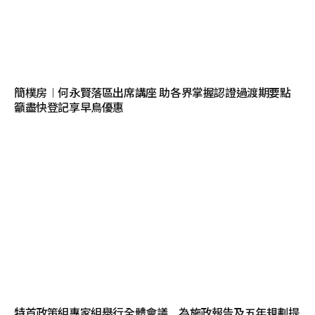
簡樸房︱何永賢落區出席講座 助各界掌握認證過渡期要點
籲盡快登記享早鳥優惠
特首政策組專家組舉行全體會議 為施政報告及五年規劃提