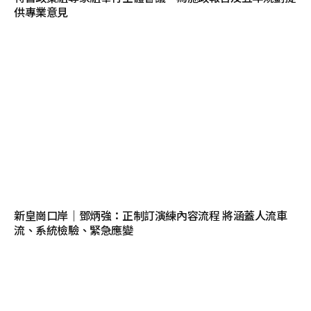
供專業意見
新皇崗口岸｜鄧炳強：正制訂演練內容流程 將涵蓋人流車
流、系統檢驗、緊急應變