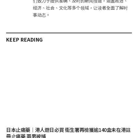
们致力于提供准确、及时的新闻报道，涵盖政治、
经济、社会、文化等多个领域，让读者全面了解时
事动态。
KEEP READING
日本止痛藥｜港人遊日必買 衞生署再檢獲逾140盒未在港註
冊止痛藥 兩男被捕