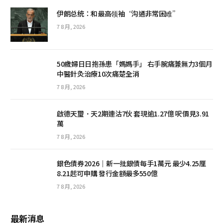
伊朗总统：和最高领袖“沟通非常困难”
7 8 月, 2026
50歲婦日日抱孫患「媽媽手」 右手腕痛兼無力3個月
中醫針灸治療10次痛楚全消
7 8 月, 2026
啟德天璽．天2期連沽7伙 套現逾1.27億 呎價見3.91
萬
7 8 月, 2026
銀色債券2026｜新一批銀債每手1萬元 最少4.25厘
8.21起可申購 發行金額最多550億
7 8 月, 2026
最新消息