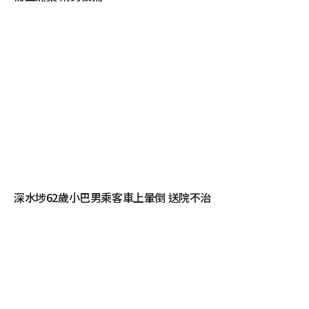
深水埗62歲小巴男乘客車上暈倒 送院不治