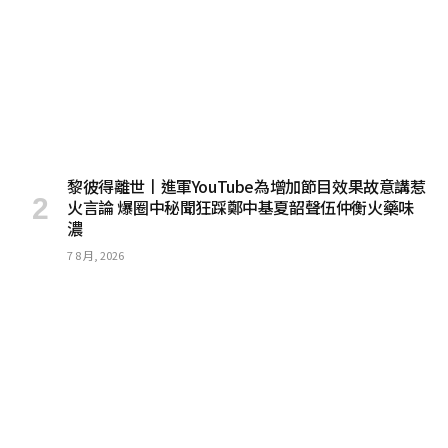
黎彼得離世丨進軍YouTube為增加節目效果故意講惹
火言論 爆圈中秘聞狂踩鄭中基夏韶聲伍仲衡火藥味
濃
7 8 月, 2026