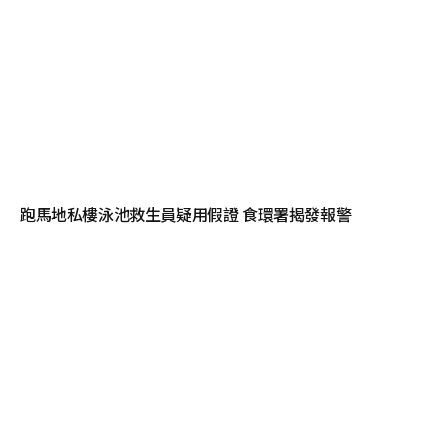
跑馬地私樓泳池救生員疑用假證 食環署揭發報警