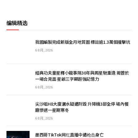
编辑精选
我國編製完成新版全月地質圖 標註逾1.3萬個撞擊坑
6 8 月, 2026
經典功夫童星釋小龍事隔30年與周星馳重逢 揭曾於
一場合見面 星爺三字顯超強記憶力
6 8 月, 2026
尖沙咀H8大廈灑水疑遭刑毀 升降機3部全停 場內餐
廳慘遇一星期寒冬
6 8 月, 2026
墨西哥TikTok网红直播中遭枪击身亡