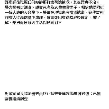
護車送往雅麗氏何妙齡那打素醫院搶救，其後證實不治。
警方經初步調查，證實死者為30歲姓黎男子，相信他從附近
一幢大廈的天台墮下。警員在現場未有檢獲遺書，案件暫列
作有人從高處墮下處理，確實死因有待驗屍後確定。 據了
解，黎男近日疑因生活問題感到不
財政司司長指示審查員終止調查壹傳媒事務 陳茂波：已無
需要繼續調查