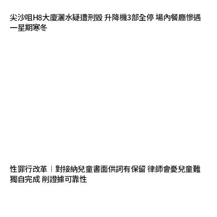
尖沙咀H8大廈灑水疑遭刑毀 升降機3部全停 場內餐廳慘遇
一星期寒冬
性罪行改革︱對接納兒童書面供詞有保留 律師會憂兒童難
獨自完成 削證據可靠性