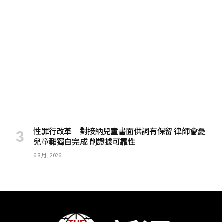
性罪行改革︱對接納兒童書面供詞有保留 律師會憂
兒童難獨自完成 削證據可靠性
6 8 月, 2026