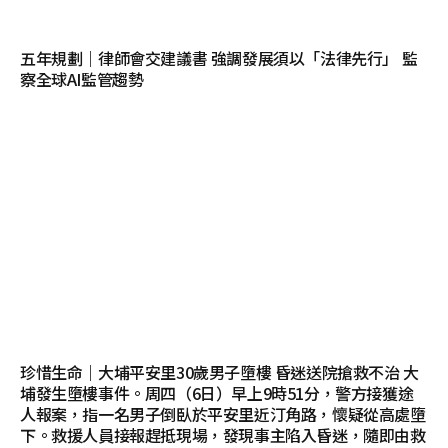
五年規劃｜律師會交建議書 強調發展須以「法律先行」 監
察全球AI監管趨勢
珍惜生命｜大埔平安里30歲男子墮樓 昏迷送院搶救不治 大
埔發生墮樓事件。周四（6日）早上9時51分，警方接獲途
人報案，指一名男子倒臥於平安里近汀角路，懷疑從高處墮
下。救援人員接報趕抵現場，發現事主陷入昏迷，隨即由救