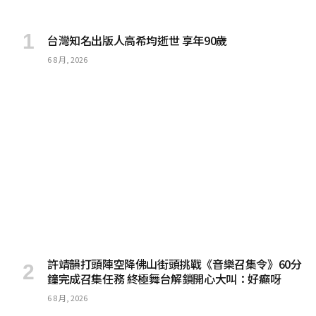
台灣知名出版人高希均逝世 享年90歲
6 8 月, 2026
許靖韻打頭陣空降佛山街頭挑戰《音樂召集令》60分
鐘完成召集任務 終極舞台解鎖開心大叫：好癲呀
6 8 月, 2026