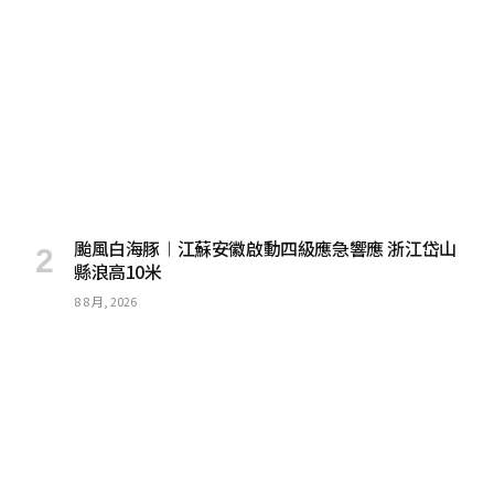
颱風白海豚︱江蘇安徽啟動四級應急響應 浙江岱山
縣浪高10米
8 8 月, 2026