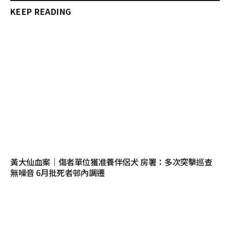
KEEP READING
黃大仙血案｜傷者單位獲准養伴侶犬 房署：多次突擊巡查
無噪音 6月批死者邨內調遷