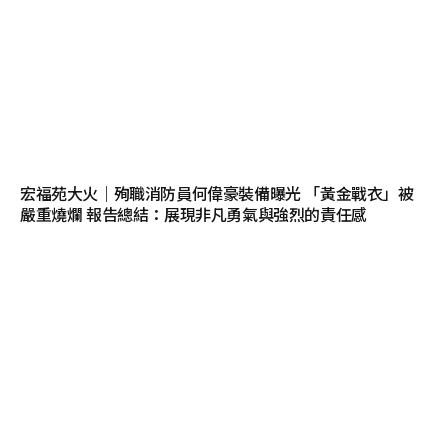
宏福苑大火｜殉職消防員何偉豪裝備曝光 「黃金戰衣」被
嚴重燒爛 報告總結：展現非凡勇氣與強烈的責任感