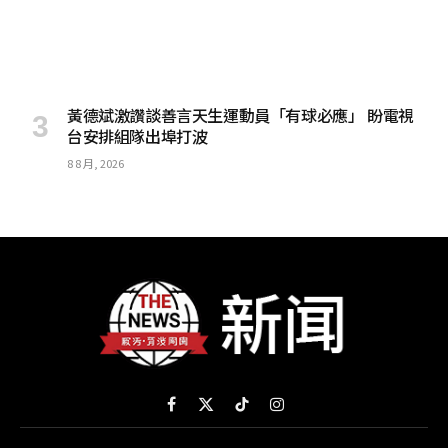
黃德斌激讚談善言天生運動員「有球必應」 盼電視
台安排組隊出埠打波
8 8 月, 2026
Facebook
X
TikTok
Instagram
(Twitter)