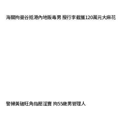
海關拘曼谷抵港內地販毒男 搜行李截獲120萬元大麻花
警掃黃破旺角指壓淫竇 拘55歲男管理人