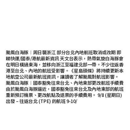
颱風白海豚︱周日襲浙江 部分台北內地航班取消或改期 即
睇快運/國泰/港航最新資訊 天文台表示，熱帶氣旋白海豚會
在明日橫過東海，並移向浙江至福建北部一帶。不少往返香
港至台北、內地的航班受影響。《星島頭條》將持續更新本
地航空公司最新航班資訊，讓讀者了解颱風對航班影響。
颱風白海豚︱國泰豁免往來台北、內地東部更改航班手續費
由於颱風白海豚逼近，國泰豁免往來台北及內地東部的航班
重新預訂機票、更改航點及退票的手續費用。 9/8 (星期日)
出發 – 往返台北 (TPE) 的航班 9-10/