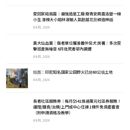
愛回家結局篇｜最強造星工廠 廢青安周嘉洛變一線
小生 潑辣大小姐林淑敏人氣超越花旦締造神話
8 8 月, 2026
黃大仙血案｜傷者單位獲准養伴侶犬 房署：多次突
擊巡查無噪音 6月批死者邨內調遷
8 8 月, 2026
组图：印尼知名国家公园野火已烧60公顷土地
8 8 月, 2026
長者社區服務券｜每月$541換過萬元社區券服務！
護理/膳食/治療/上門或中心任揀 1條件免資產審查
（附申請資格及教學）
8 8 月, 2026