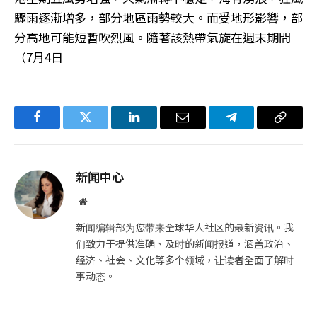
驟雨逐漸增多，部分地區雨勢較大。而受地形影響，部
分高地可能短暫吹烈風。隨著該熱帶氣旋在週末期間
（7月4日
Facebook
Twitter
LinkedIn
电
Telegram
复
子
制
邮
链
新闻中心
件
接
网
站
新闻编辑部为您带来全球华人社区的最新资讯。我
们致力于提供准确、及时的新闻报道，涵盖政治、
经济、社会、文化等多个领域，让读者全面了解时
事动态。