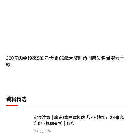
300元肉金換來9萬元代價 69歲大叔旺角開房失名貴勞力士
錶
编辑精选
家長注意｜廣東8歲男童模仿「超人迪加」 2.6米高
台跳下腳跟骨折｜有片
8 8 月, 2026