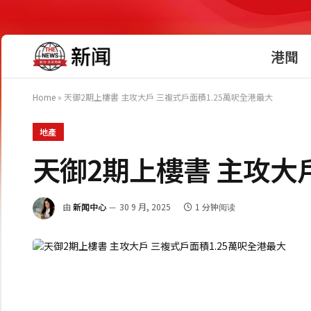
港聞
Home
»
天御2期上樓書 主攻大戶 三複式戶面積1.25萬呎全港最大
地產
天御2期上樓書 主攻大
由
新闻中心
30 9 月, 2025
1 分钟阅读