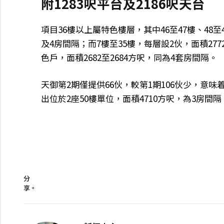
附1283呎平台及2186呎天台
項目36樓以上屬特色樓層，其中46至47樓、48至4
及4房間隔；而7樓至35樓，每層設2伙，面積27
色戶，面積2682至2684方呎，同為4套房間隔。
天御第2期僅提供66伙，較第1期106伙少，意
出位於2座50樓單位，面積4710方呎，為3房間隔，
分
享。