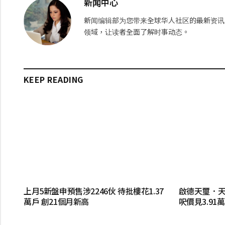
新闻中心
新闻编辑部为您带来全球华人社区的最新资讯
领域，让读者全面了解时事动态。
KEEP READING
上月5新盤申預售涉2246伙 待批樓花1.37
啟德天璽．天2
萬戶 創21個月新高
呎價見3.91萬