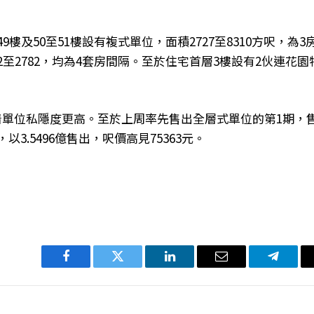
9樓及50至51樓設有複式單位，面積2727至8310方呎，為3
72至2782，均為4套房間隔。至於住宅首層3樓設有2伙連花園
味着單位私隱度更高。至於上周率先售出全層式單位的第1期，
以3.5496億售出，呎價高見75363元。
Facebook
Twitter
LinkedIn
电
Telegra
子
邮