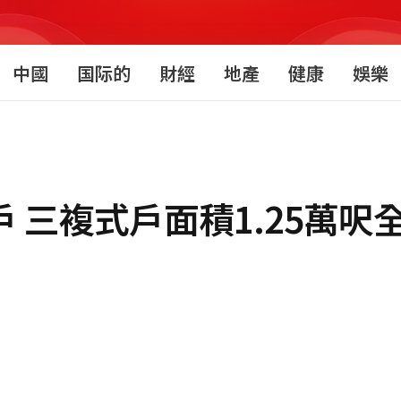
中國
国际的
財經
地產
健康
娛樂
戶 三複式戶面積1.25萬呎