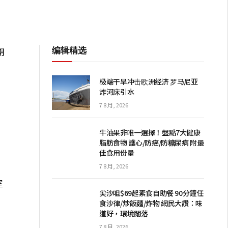
编辑精选
期
极端干旱冲击欧洲经济 罗马尼亚
炸河床引水
7 8 月, 2026
牛油果非唯一選擇！盤點7大健康
脂肪食物 護心/防癌/防糖尿病 附最
佳食用份量
7 8 月, 2026
室
尖沙咀$69起素食自助餐 90分鐘任
食沙律/炒飯麵/炸物 網民大讚：味
道好，環境闊落
7 8 月, 2026