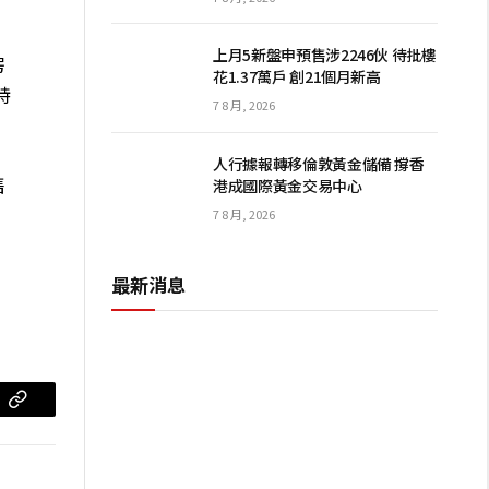
上月5新盤申預售涉2246伙 待批樓
房
花1.37萬戶 創21個月新高
特
7 8 月, 2026
人行據報轉移倫敦黃金儲備 撐香
售
港成國際黃金交易中心
7 8 月, 2026
最新消息
m
复
制
链