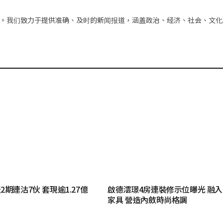
件
。我们致力于提供准确、及时的新闻报道，涵盖政治、经济、社会、文化
期連沽7伙 套現逾1.27億
啟德澐璟4房連裝修示位曝光 融
家具 營造內斂時尚格調