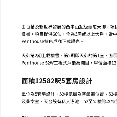
由恒基及新世界發展的西半山超級豪宅天御，項目
樓書，項目提供66伙，全為3房或以上大戶，當中
Penthouse特色戶亦正式曝光。
天御第2期上載樓書，第2期即天御的第1座，面積
Penthouse 52W三複式戶最為矚目，單位面積1
面積12582呎5套房設計
單位為5套房設計，52樓低層為客飯廳位置、53
及桑拿室，天台設有私人泳池。52至55樓除以