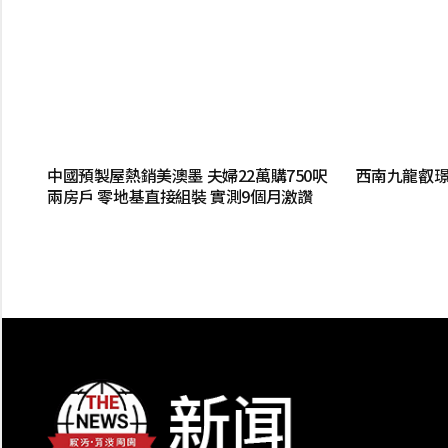
中國預製屋熱銷美澳墨 夫婦22萬購750呎
西南九龍叡璟
兩房戶 零地基直接組裝 實測9個月激讚