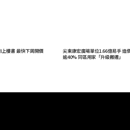
I上樓書 最快下周開價
尖東康宏廣場單位1.66億易手 造
逾40% 同區用家「升級搬遷」