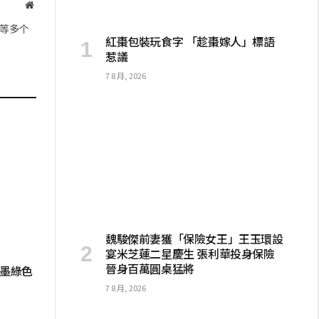
网
站
接
等多个
紅棗包裝玩食字 「趁棗嫁人」標語
惹議
7 8 月, 2026
魏駿傑前妻獲「保險女王」王玉環設
宴米芝蓮二星慶生 張利華投身保險
晉身百萬圓桌猛將
入墨綠色
7 8 月, 2026