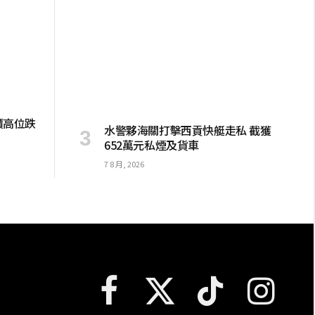
價高位跌
水警夥海關打擊西貢快艇走私 截獲
652萬元私煙及貨車
7 8 月, 2026
Facebook
X
TikTok
Instagram
(Twitter)