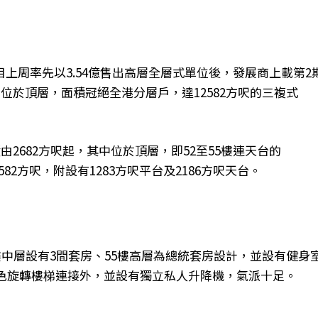
上周率先以3.54億售出高層全層式單位後，發展商上載第2
位於頂層，面積冠絕全港分層戶，達12582方呎的三複式
由2682方呎起，其中位於頂層，即52至55樓連天台的
2582方呎，附設有1283方呎平台及2186方呎天台。
樓中層設有3間套房、55樓高層為總統套房設計，並設有健身
特色旋轉樓梯連接外，並設有獨立私人升降機，氣派十足。