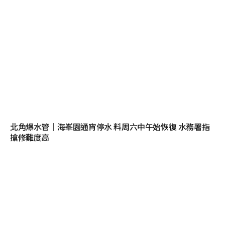
北角爆水管｜海峯園通宵停水 料周六中午始恢復 水務署指
搶修難度高