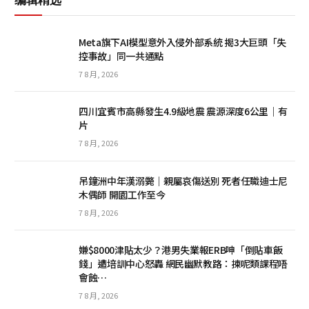
Meta旗下AI模型意外入侵外部系統 揭3大巨頭「失
控事故」同一共通點
7 8 月, 2026
四川宜賓市高縣發生4.9級地震 震源深度6公里｜有
片
7 8 月, 2026
吊鐘洲中年漢溺斃｜親屬哀傷送別 死者任職迪士尼
木偶師 開園工作至今
7 8 月, 2026
嫌$8000津貼太少？港男失業報ERB呻「倒貼車飯
錢」遭培訓中心怒轟 網民幽默教路：揀呢類課程唔
會蝕…
7 8 月, 2026