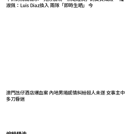
淑佩：Luis Diaz換入 兩隊「即時生晒」 今
澳門氹仔酒店爆血案 內地男捲感情糾紛殺人未遂 女事主中
多刀昏迷
编辑精选