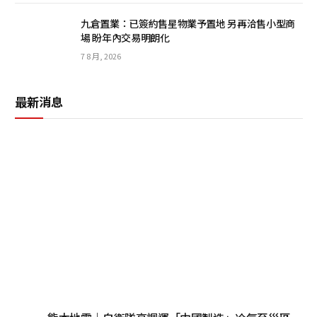
九倉置業：已簽約售星物業予置地 另再洽售小型商
場 盼年內交易明朗化
7 8 月, 2026
最新消息