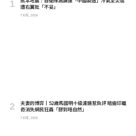
熊本地震｜自衛隊高調運「中國製造」冷氣至災區
遭右翼批「不妥」
7 8 月, 2026
夫妻的博弈丨52歲馬國明十級濾鏡惹負評 暗瘡印離
奇消失網民狂轟「膠到唔自然」
7 8 月, 2026