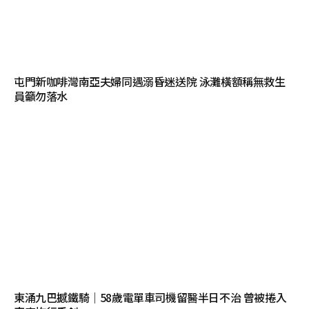
屯門新咖啡灣南亞夫婦同遇溺昏迷送院 泳灘橫額稱無救生
員籲勿落水
東涌九巴撼鐵騎｜58歲電單車司機留醫半日不治 曾被捲入