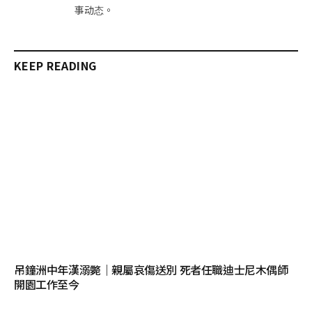
事动态。
KEEP READING
吊鐘洲中年漢溺斃｜親屬哀傷送別 死者任職迪士尼木偶師
開園工作至今