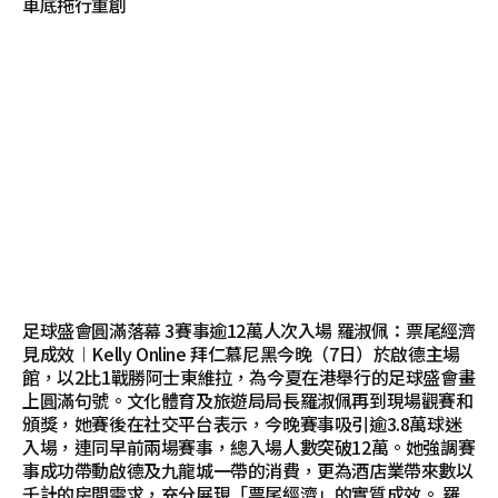
車底拖行重創
足球盛會圓滿落幕 3賽事逾12萬人次入場 羅淑佩：票尾經濟
見成效︱Kelly Online 拜仁慕尼黑今晚（7日）於啟德主場
館，以2比1戰勝阿士東維拉，為今夏在港舉行的足球盛會畫
上圓滿句號。文化體育及旅遊局局長羅淑佩再到現場觀賽和
頒獎，她賽後在社交平台表示，今晚賽事吸引逾3.8萬球迷
入場，連同早前兩場賽事，總入場人數突破12萬。她強調賽
事成功帶動啟德及九龍城一帶的消費，更為酒店業帶來數以
千計的房間需求，充分展現「票尾經濟」的實質成效。 羅