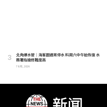
北角爆水管｜海峯園通宵停水 料周六中午始恢復 水
務署指搶修難度高
7 8 月, 2026