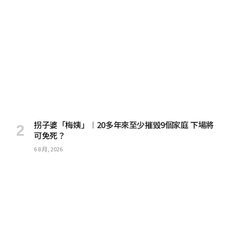
拐子婆「梅姨」︱20多年來至少摧毀9個家庭 下場將
可免死？
6 8 月, 2026