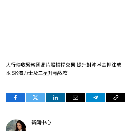
大行傳收緊韓國晶片股槓桿交易 提升對沖基金押注成
本 SK海力士及三星升幅收窄
Facebook
Twitter
LinkedIn
电
Telegram
复
子
制
邮
链
新闻中心
件
接