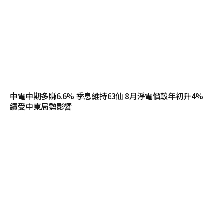
中電中期多賺6.6% 季息維持63仙 8月淨電價較年初升4%
續受中東局勢影響