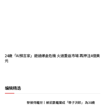
24歲「AI預言家」避過爆倉危機 火速重返市場 再押注4億美
元
编辑精选
黎彼得離世丨被前妻離棄成「帶子洪郎」 為38歲