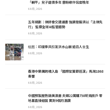
「躺平」兒子還債多年 曾盼尋伴侶度晚年
6 8 月, 2026
五年規劃｜律師會交建議書 強調發展須以「法律先
行」 監察全球AI監管趨勢
6 8 月, 2026
组图：印度季风引发洪水山崩 逾百人丧生
6 8 月, 2026
香港中樂團跨橋入島 「國際笙簧節巡演」馬灣1868
奏響
6 8 月, 2026
中國預製屋熱銷美澳墨 夫婦22萬購750呎兩房戶 零
地基直接組裝 實測9個月激讚
6 8 月, 2026