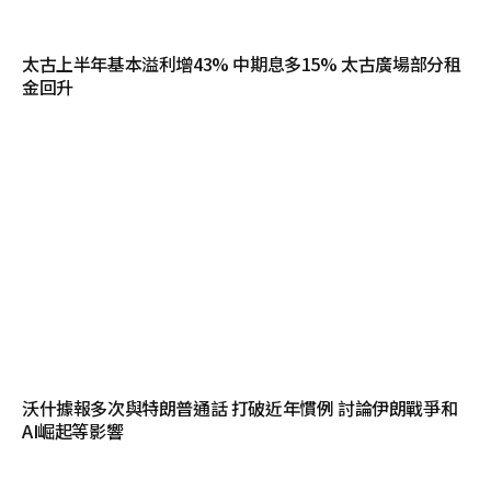
太古上半年基本溢利增43% 中期息多15% 太古廣場部分租
金回升
沃什據報多次與特朗普通話 打破近年慣例 討論伊朗戰爭和
AI崛起等影響