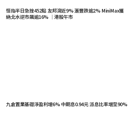
恒指半日急挫452點 友邦瀉近9% 滙豐跌逾2% MiniMax獲
納北水逆市飆逾16% ｜港股午市
九倉置業基礎淨盈利增6% 中期息0.94元 派息比率增至90%