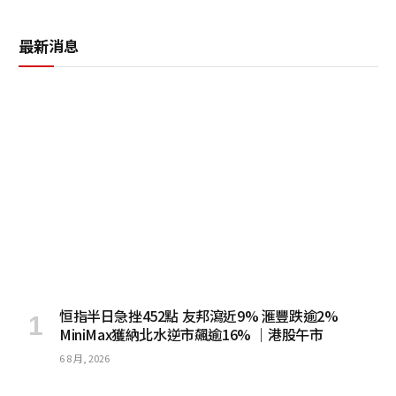
最新消息
恒指半日急挫452點 友邦瀉近9% 滙豐跌逾2%
MiniMax獲納北水逆市飆逾16% ｜港股午市
6 8 月, 2026