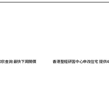
00宗查詢 最快下周開價
香港聖經研習中心申改住宅 提供4