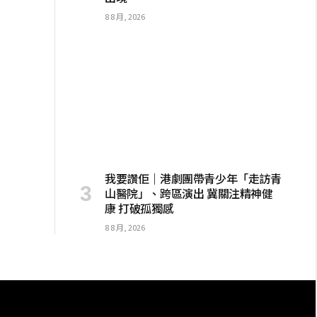
8 8 月, 2026
我要讚佢｜港劇團帶青少年「走訪青
山醫院」、跨區演出 冀關注精神健
康 打破孤獨感
8 8 月, 2026