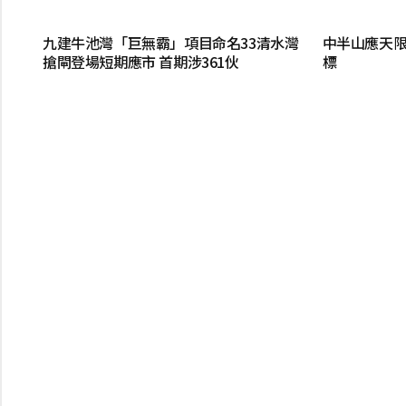
九建牛池灣「巨無霸」項目命名33清水灣
中半山應天限
搶閘登場短期應市 首期涉361伙
標