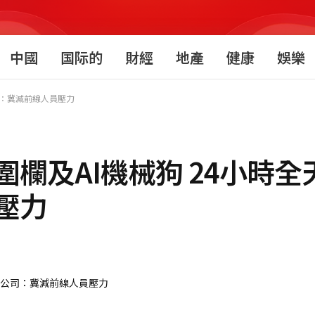
中國
国际的
財經
地產
健康
娛樂
司：冀減前線人員壓力
欄及AI機械狗 24小時全
壓力