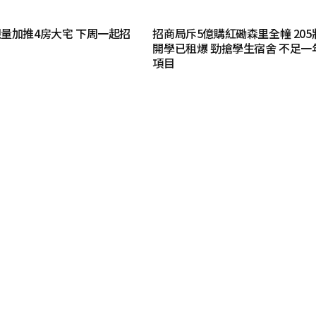
量加推4房大宅 下周一起招
招商局斥5億購紅磡森里全幢 205
開學已租爆 勁搶學生宿舍 不足一
項目