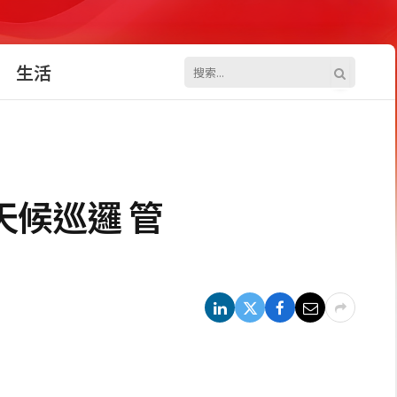
生活
天候巡邏 管