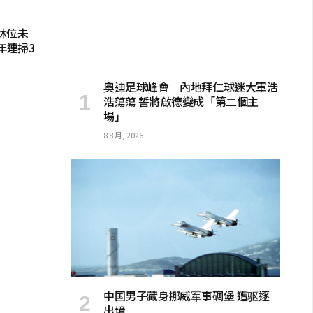
牀位未
年連掃3
奧迪足球峰會｜內地拜仁球迷大軍浩
浩蕩蕩 誓將啟德變成「第二個主
場」
8 8 月, 2026
中国男子藏身挪威军事碉堡 遭驱逐
出境