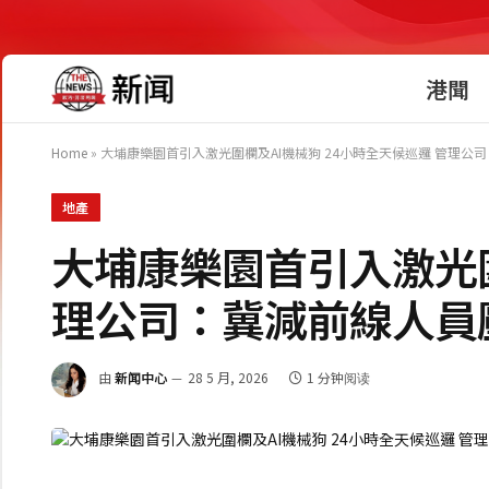
港聞
Home
»
大埔康樂園首引入激光圍欄及AI機械狗 24小時全天候巡邏 管理公
地產
大埔康樂園首引入激光圍
理公司：冀減前線人員
由
新闻中心
28 5 月, 2026
1 分钟阅读