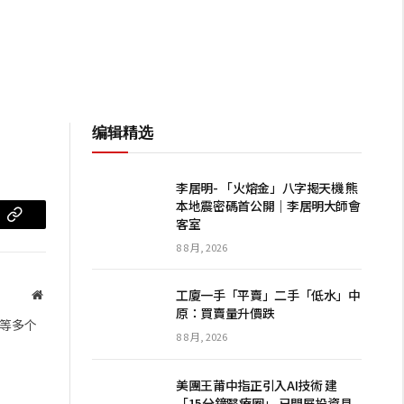
编辑精选
李居明- 「火熔金」八字揭天機 熊
本地震密碼首公開｜李居明大師會
客室
m
复
8 8 月, 2026
制
链
工廈一手「平賣」二手「低水」中
网
原：買賣量升價跌
站
接
等多个
8 8 月, 2026
美團王莆中指正引入AI技術 建
「15分鐘醫療圈」 已開展投資具