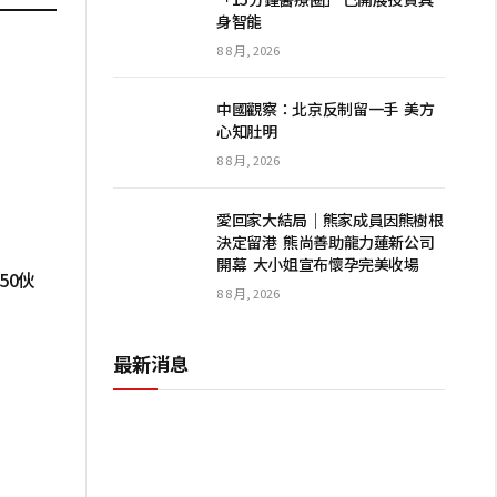
身智能
8 8 月, 2026
中國觀察：北京反制留一手 美方
心知肚明
8 8 月, 2026
愛回家大結局｜熊家成員因熊樹根
決定留港 熊尚善助龍力蓮新公司
開幕 大小姐宣布懷孕完美收場
50伙
8 8 月, 2026
最新消息