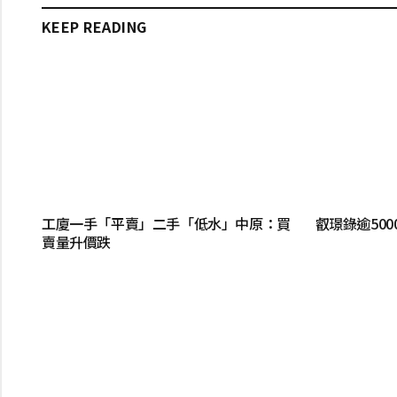
KEEP READING
工廈一手「平賣」二手「低水」中原：買
叡璟錄逾50
賣量升價跌