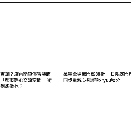
秘吉舖？店內簡單佈置裝飾
萬寧全場無門檻88折 一日限定門
「都市靜心交流空間」 街
同步勁減 1招賺額外yuu積分
唔到想做乜？