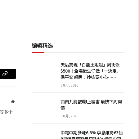
编辑精选
天后驚現「白龍王姐姐」周街派
$500！全場後生仔做「一決定」
保平安 網民：拎咗要小心……
m
复
6 8 月, 2026
制
链
西南九龍叡璟I上樓書 最快下周開
网
價
站
接
等多个
6 8 月, 2026
中電中期多賺6.6% 季息維持63仙
8月淨電價較年初升4% 續受中東