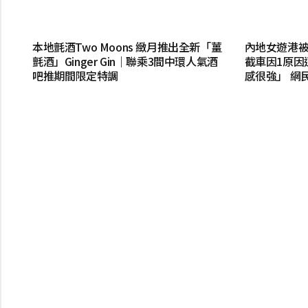
本地氈酒Two Moons 緻月推出全新「薑
內地女遊港被
氈酒」Ginger Gin｜聯乘3間中環人氣酒
截車因1原因
吧推期間限定特調
感很強」 網