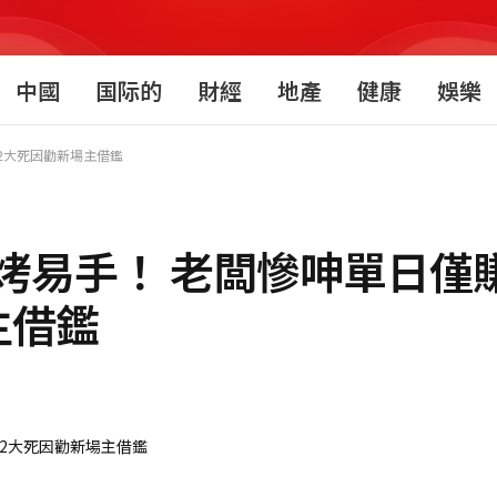
中國
国际的
財經
地產
健康
娛樂
2大死因勸新場主借鑑
易手！ 老闆慘呻單日僅賺$
主借鑑