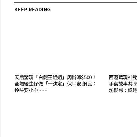
KEEP READING
天后驚現「白龍王姐姐」周街派$500！
西環驚現神
全場後生仔做「一決定」保平安 網民：
手寫故事共享
拎咗要小心……
坊疑惑：諗