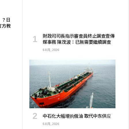
死」？日
官方教
財政司司長指示審查員終止調查壹傳
媒事務 陳茂波：已無需要繼續調查
6 8 月, 2026
中石化大幅增购俄油 取代中东供应
6 8 月, 2026