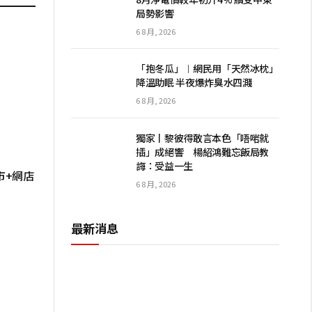
局勢影響
6 8 月, 2026
「抱冬瓜」︱網民用「天然冰枕」
降溫助眠 半夜爆炸臭水四濺
6 8 月, 2026
獨家丨黎彼得敢言本色「唔啱就
插」成絕響 楊紹鴻難忘飯局教
誨：受益一生
市+網店
6 8 月, 2026
最新消息