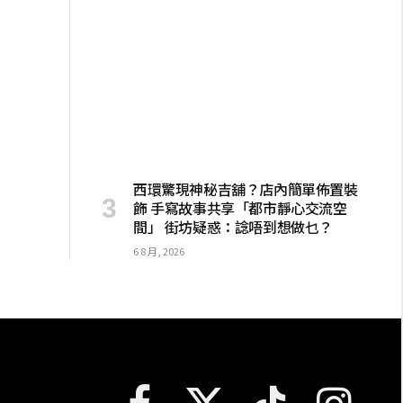
西環驚現神秘吉舖？店內簡單佈置裝
飾 手寫故事共享「都市靜心交流空
間」 街坊疑惑：諗唔到想做乜？
6 8 月, 2026