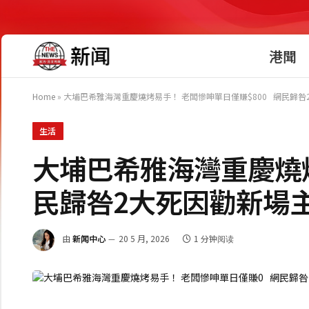
港聞
Home
»
大埔巴希雅海灣重慶燒烤易手！ 老闆慘呻單日僅賺$800 網民歸咎
生活
大埔巴希雅海灣重慶燒烤
民歸咎2大死因勸新場
由
新闻中心
20 5 月, 2026
1 分钟阅读