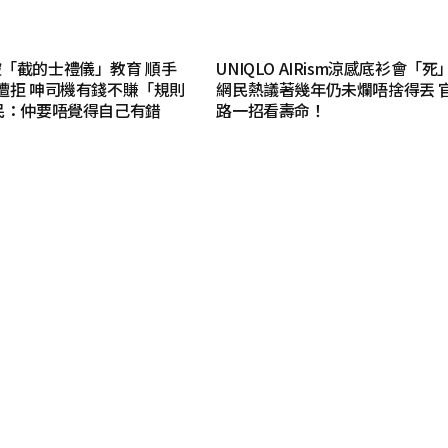
「截的士禮儀」教育 順手
UNIQLO AIRism涼感底衫會「
遭拒 呻司機有錢不賺「規則
網民熱議著幾年仍未爛唔捨得丟 
民：仲要唔覺得自己有錯
路一招看壽命！