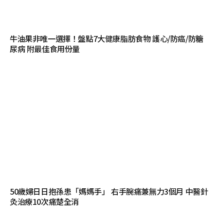
牛油果非唯一選擇！盤點7大健康脂肪食物 護心/防癌/防糖
尿病 附最佳食用份量
50歲婦日日抱孫患「媽媽手」 右手腕痛兼無力3個月 中醫針
灸治療10次痛楚全消