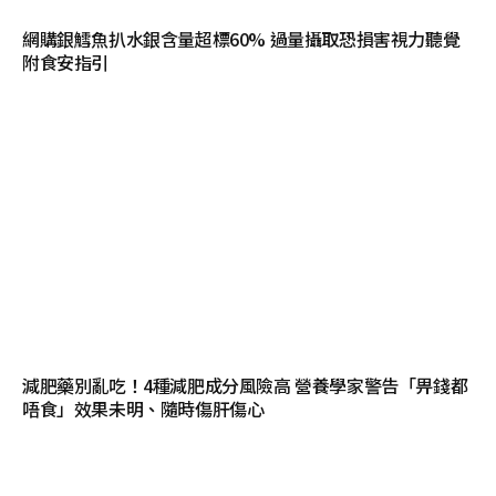
網購銀鱈魚扒水銀含量超標60% 過量攝取恐損害視力聽覺
附食安指引
減肥藥別亂吃！4種減肥成分風險高 營養學家警告「畀錢都
唔食」效果未明、隨時傷肝傷心