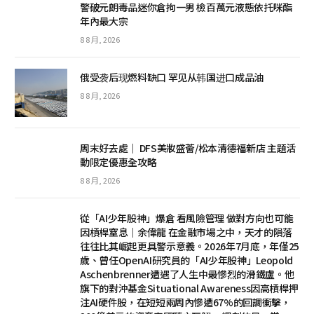
警破元朗毒品迷你倉拘一男 檢百萬元液態依托咪酯
年內最大宗
8 8 月, 2026
俄受袭后现燃料缺口 罕见从韩国进口成品油
8 8 月, 2026
周末好去處｜ DFS美妝盛薈/松本清德福新店 主題活
動限定優惠全攻略
8 8 月, 2026
從「AI少年股神」爆倉 看風險管理 做對方向也可能
因槓桿窒息｜余偉龍 在金融市場之中，天才的隕落
往往比其崛起更具警示意義。2026年7月底，年僅25
歲、曾任OpenAI研究員的「AI少年股神」Leopold
Aschenbrenner遭遇了人生中最慘烈的滑鐵盧。他
旗下的對沖基金Situational Awareness因高槓桿押
注AI硬件股，在短短兩周內慘遭67%的回調衝擊，