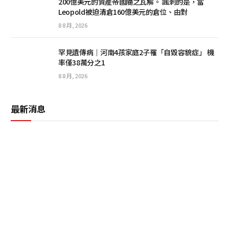
200億美元的資產帝國隨之瓦解。 諷刺的是，當
Leopold被迫清倉160億美元的倉位、由對
8 8 月, 2026
罕見遺傳病｜河南4孩家庭2子罹「自毀容貌症」 機
率僅38萬分之1
8 8 月, 2026
最新消息