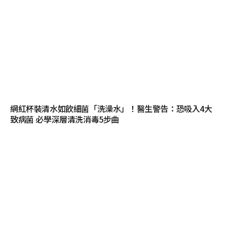
網紅杯裝清水如飲細菌「洗澡水」！醫生警告：恐吸入4大
致病菌 必學深層清洗消毒5步曲