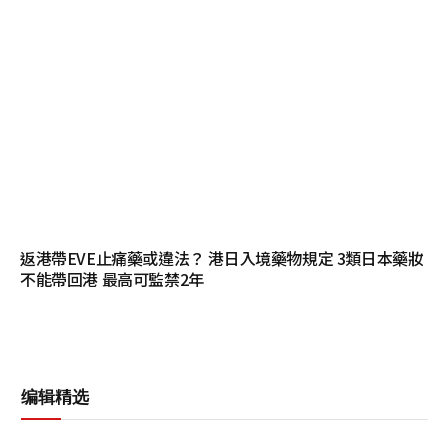
返港帶EVE止痛藥或違法？ 港日入境藥物規定 3類日本藥妝
不能帶回港 最高可監禁2年
编辑精选