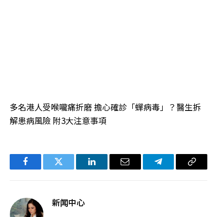
多名港人受喉嚨痛折磨 擔心確診「蟬病毒」？醫生拆
解患病風險 附3大注意事項
Facebook
Twitter
LinkedIn
电
Telegram
复
子
制
邮
链
新闻中心
件
接