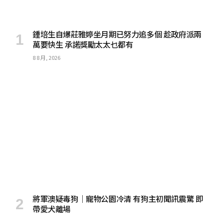
鍾培生自爆莊雅婷坐月期已努力追多個 趁政府派兩
萬要快生 承諾獎勵太太乜都有
8 8 月, 2026
將軍澳疑毒狗｜寵物公園冷清 有狗主初聞訊震驚 即
帶愛犬離場