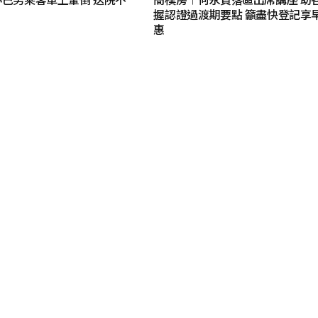
握認證過渡期要點 籲盡快登記享
惠