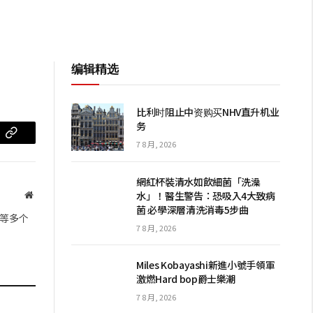
编辑精选
比利时阻止中资购买NHV直升机业
务
m
复
7 8 月, 2026
制
網紅杯裝清水如飲細菌「洗澡
链
水」！醫生警告：恐吸入4大致病
网
菌 必學深層清洗消毒5步曲
站
接
等多个
7 8 月, 2026
Miles Kobayashi新進小號手領軍
激燃Hard bop爵士樂潮
7 8 月, 2026