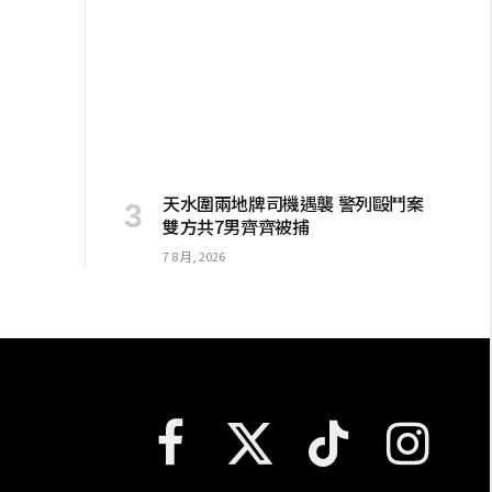
天水圍兩地牌司機遇襲 警列毆鬥案
雙方共7男齊齊被捕
7 8 月, 2026
Facebook
X
TikTok
Instagram
(Twitter)