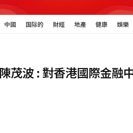
中國
国际的
財經
地產
健康
娛樂
陳茂波 : 對香港國際金融