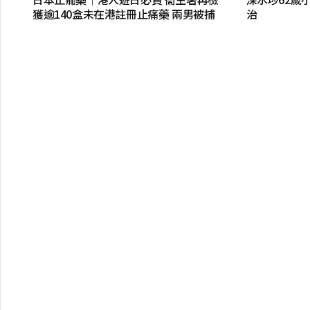
獲逾140盒未在港註冊止痛藥 兩男被捕
治