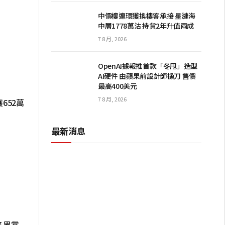
中價樓連環獲換樓客承接 星漣海
中層1778萬沽 持貨2年升值兩成
7 8 月, 2026
OpenAI據報推首款「冬甩」造型
AI硬件 由蘋果前設計師操刀 售價
最高400美元
7 8 月, 2026
652萬
最新消息
各界掌