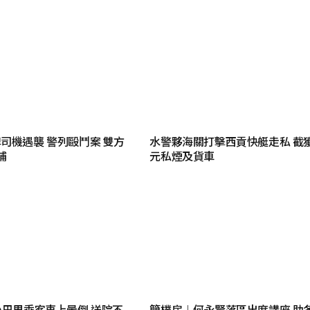
司機遇襲 警列毆鬥案 雙方
水警夥海關打擊西貢快艇走私 截獲
捕
元私煙及貨車
小巴男乘客車上暈倒 送院不
簡樸房︱何永賢落區出席講座 助