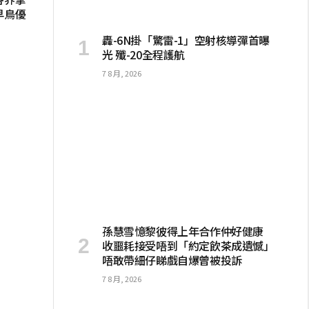
早鳥優
轟-6N掛「驚雷-1」空射核導彈首曝
光 殲-20全程護航
7 8 月, 2026
孫慧雪憶黎彼得上年合作仲好健康
收噩耗接受唔到「約定飲茶成遺憾」
唔敢帶細仔睇戲自爆曾被投訴
7 8 月, 2026