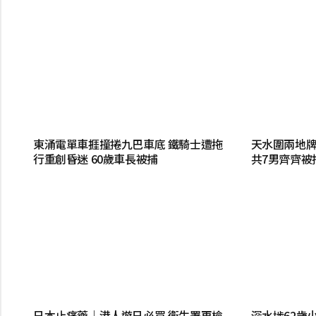
東涌電單車捱撞捲九巴車底 鐵騎士遭拖
天水圍兩地牌
行重創昏迷 60歲車長被捕
共7男齊齊被
日本止痛藥｜港人遊日必買 衞生署再檢
深水埗62歲