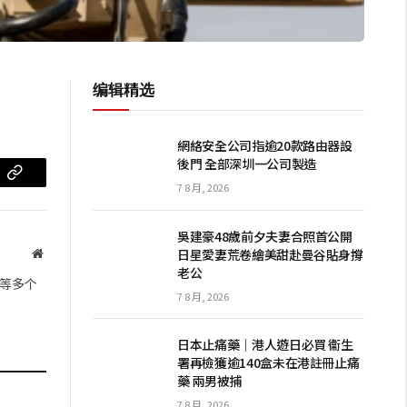
编辑精选
網絡安全公司指逾20款路由器設
後門 全部深圳一公司製造
m
复
7 8 月, 2026
制
吳建豪48歲前夕夫妻合照首公開
链
日星愛妻荒卷繪美甜赴曼谷貼身撐
网
老公
站
接
等多个
7 8 月, 2026
日本止痛藥｜港人遊日必買 衞生
署再檢獲逾140盒未在港註冊止痛
藥 兩男被捕
7 8 月, 2026