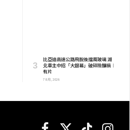
比亞迪高速公路飛脫後擋風玻璃 湖
北車主中招「大銀幕」破碎險釀禍︱
有片
7 8 月, 2026