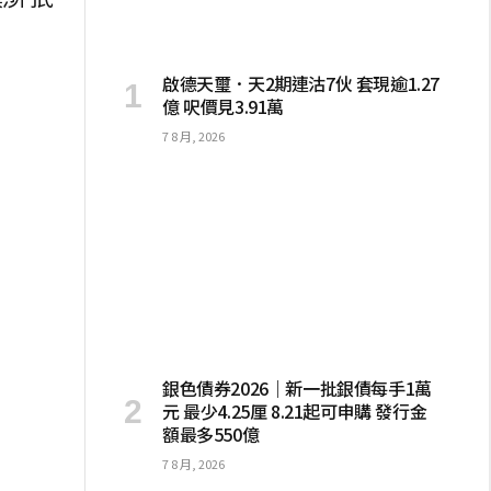
啟德天璽．天2期連沽7伙 套現逾1.27
億 呎價見3.91萬
7 8 月, 2026
銀色債券2026｜新一批銀債每手1萬
元 最少4.25厘 8.21起可申購 發行金
額最多550億
7 8 月, 2026