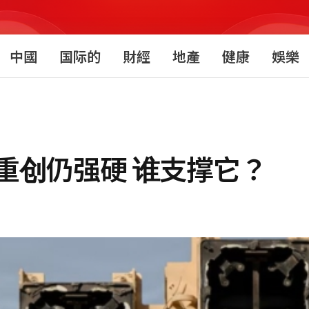
中國
国际的
財經
地產
健康
娛樂
重创仍强硬 谁支撑它？