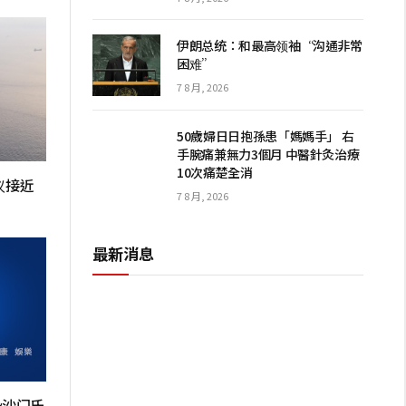
伊朗总统：和最高领袖“沟通非常
困难”
7 8 月, 2026
50歲婦日日抱孫患「媽媽手」 右
手腕痛兼無力3個月 中醫針灸治療
10次痛楚全消
议接近
7 8 月, 2026
最新消息
染沙门氏