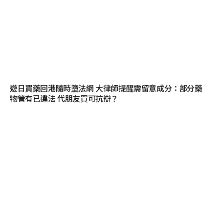
遊日買藥回港隨時墮法網 大律師提醒需留意成分：部分藥
物管有已違法 代朋友買可抗辯？