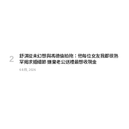
舒淇從未幻想與馮德倫拍拖：他每位女友我都很熟
罕揭求婚細節 嫌棄老公送禮最想收現金
6 8 月, 2026