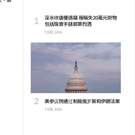
深水埗唐樓遇竊 報稱失20萬元財物
包括珠寶手錶郵票烈酒
7 8 月, 2026
美参议院通过制裁俄罗斯和伊朗法案
7 8 月, 2026