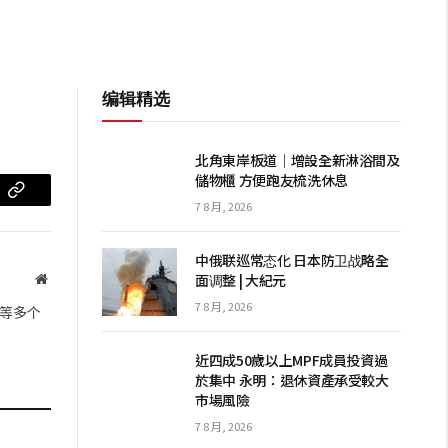
编辑精选
北角東岸板道｜增設全新淋浴間及
儲物櫃 方便跑友梳洗休息
m
复
7 8 月, 2026
制
中俄联巡常态化 日本防卫战略全
链
面调整 | 大紀元
网
站
接
7 8 月, 2026
等多个
近四成50歲以上MPF成員投資過
於集中 永明：退休資產承受較大
市場風險
7 8 月, 2026