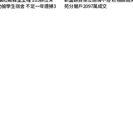
勁搶學生宿舍 不足一年連掃3
苑分層戶2097萬成交