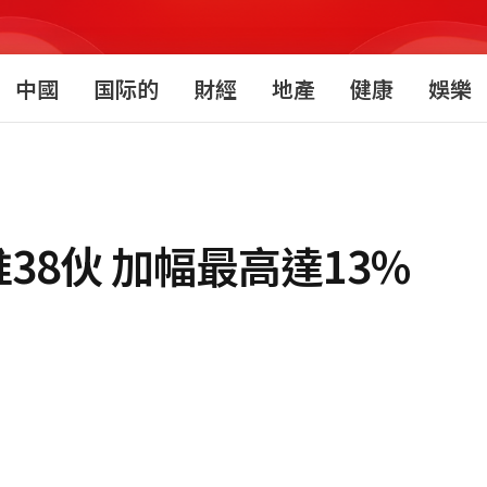
中國
国际的
財經
地產
健康
娛樂
38伙 加幅最高達13%