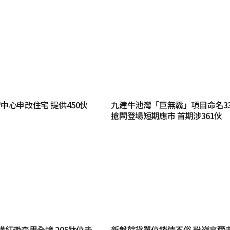
中心申改住宅 提供450伙
九建牛池灣「巨無霸」項目命名3
搶閘登場短期應市 首期涉361伙
購紅磡森里全幢 205牀位未
新盤餘貨單位銷情不俗 粉嶺高爾