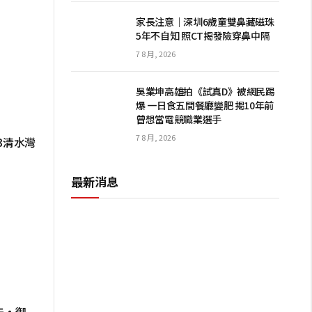
家長注意｜深圳6歲童雙鼻藏磁珠
5年不自知 照CT揭發險穿鼻中隔
7 8 月, 2026
吳業坤高雄拍《試真D》被網民踢
爆 一日食五間餐廳變肥 揭10年前
曾想當電競職業選手
7 8 月, 2026
3清水灣
最新消息
夫·御