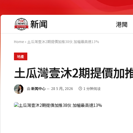
港聞
Home
»
土瓜灣壹沐2期提價加推38伙 加幅最高達13%
地產
土瓜灣壹沐2期提價加推
由
新闻中心
28 5 月, 2026
1 分钟阅读