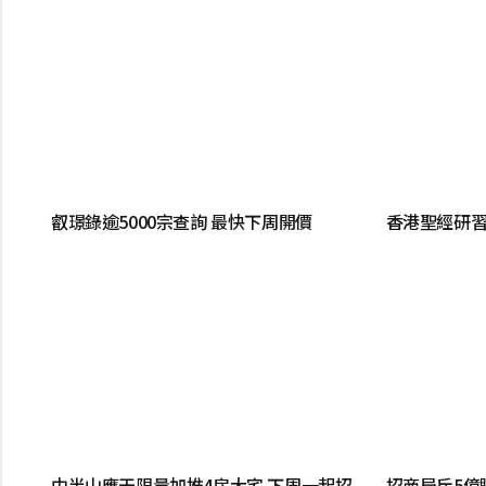
叡璟錄逾5000宗查詢 最快下周開價
香港聖經研習
中半山應天限量加推4房大宅 下周一起招
招商局斥5億