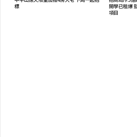
標
開學已租爆 
項目