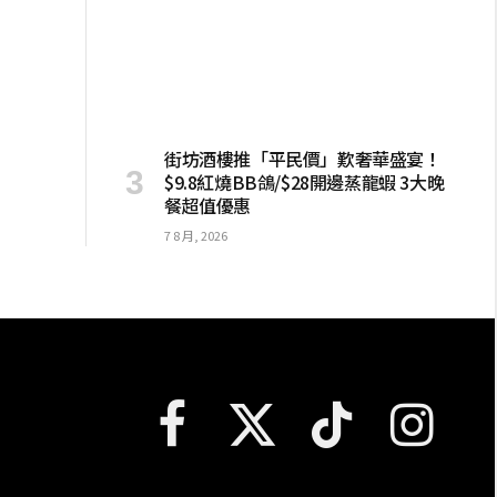
街坊酒樓推「平民價」歎奢華盛宴！
$9.8紅燒BB鴿/$28開邊蒸龍蝦 3大晚
餐超值優惠
7 8 月, 2026
Facebook
X
TikTok
Instagram
(Twitter)