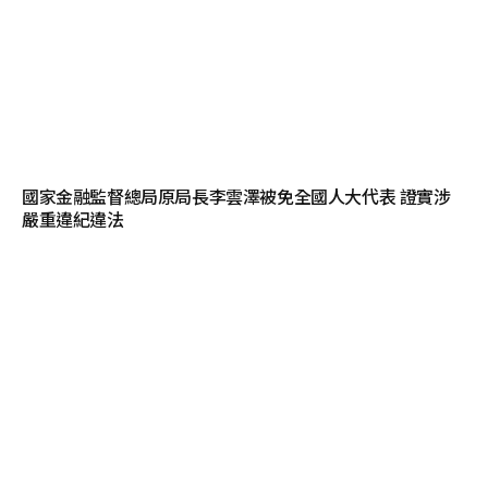
國家金融監督總局原局長李雲澤被免全國人大代表 證實涉
嚴重違紀違法