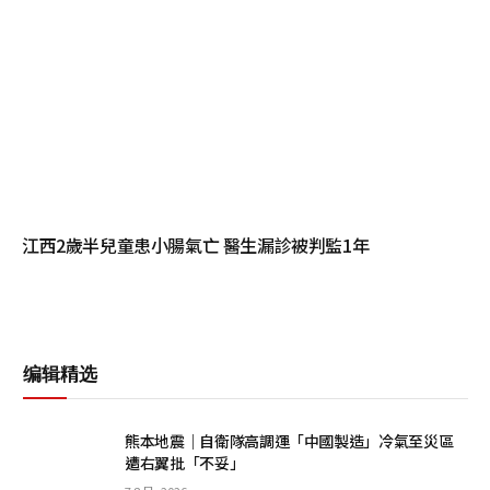
江西2歲半兒童患小腸氣亡 醫生漏診被判監1年
编辑精选
熊本地震｜自衛隊高調運「中國製造」冷氣至災區
遭右翼批「不妥」