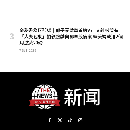
金秘書為何那樣｜郭子豪離巢首拍ViuTV劇 被笑有
「人夫包袱」拍親熱戲向鄧卓殷備案 練美娟戒酒2個
月激減20磅
7 8 月, 2026
Facebook
X
TikTok
Instagram
(Twitter)