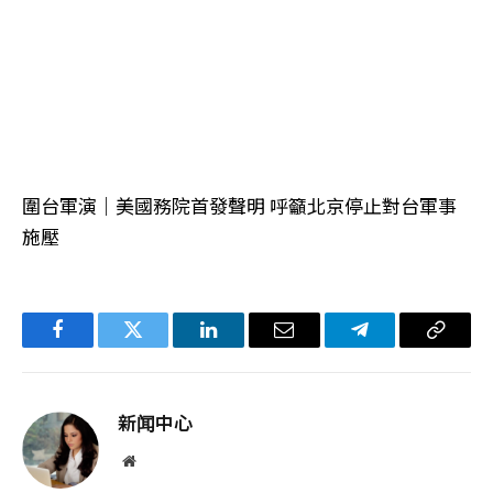
圍台軍演｜美國務院首發聲明 呼籲北京停止對台軍事
施壓
Facebook
Twitter
LinkedIn
电
Telegram
复
子
制
邮
链
新闻中心
件
接
网
站