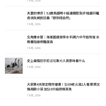
7 8 月, 2026
夫妻的博弈丨52歲馬國明十級濾鏡惹負評 暗瘡印離
奇消失網民狂轟「膠到唔自然」
7 8 月, 2026
北角爆水管｜海峯園通宵停水 料周六中午始恢復 水
務署指搶修難度高
7 8 月, 2026
史上最强厄尔尼诺现象对人类意味着什么
7 8 月, 2026
大家樂4天限定晚市優惠！$109老火湯2人餐 歎齊叉
燒兩款小菜 加$10升級原條蒸魚
7 8 月, 2026