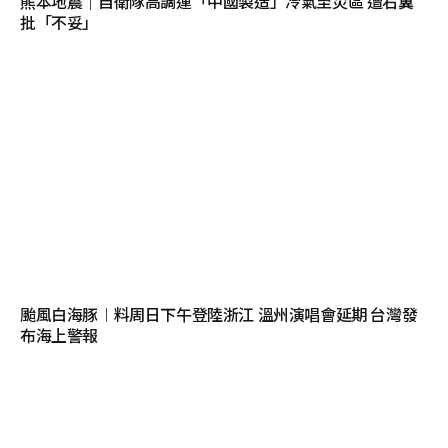
熊本地震｜自衛隊高調運「中國製造」冷氣至災區 遭右翼
批「不妥」
颱風白海豚︱料周日下午登陸浙江 溫州演唱會延期 台灣發
布海上警報