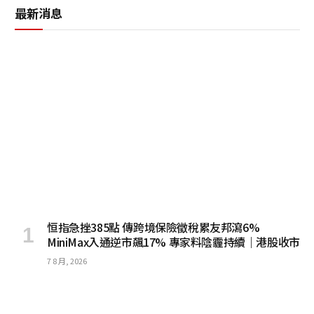
最新消息
恒指急挫385點 傳跨境保險徵稅累友邦瀉6%
MiniMax入通逆市飆17% 專家料陰霾持續｜港股收市
7 8 月, 2026