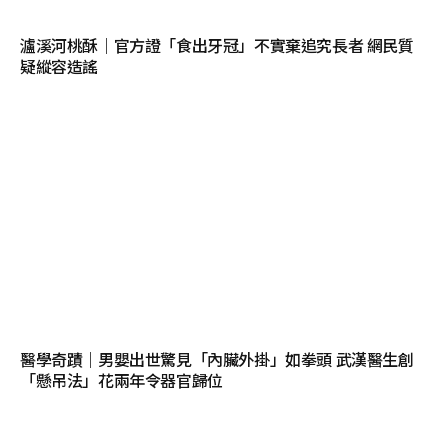
瀘溪河桃酥｜官方證「食出牙冠」不實棄追究長者 網民質
疑縱容造謠
醫學奇蹟｜男嬰出世驚見「內臟外掛」如拳頭 武漢醫生創
「懸吊法」花兩年令器官歸位