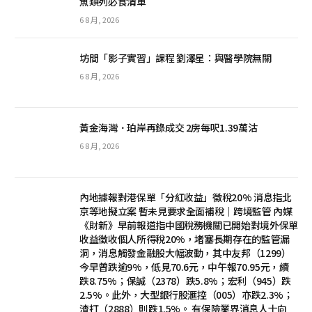
魚類列必食清單
6 8 月, 2026
坊間「影子實習」課程 劉澤星：與醫學院無關
6 8 月, 2026
黃金海灣．珀岸再錄成交 2房每呎1.39萬沽
6 8 月, 2026
內地據報對港保單「分紅收益」徵稅20% 消息指北
京等地擬立案 暫未見要求全面補稅｜跨境監管 內媒
《財新》早前報道指中國稅務機關已開始對境外保單
收益徵收個人所得稅20%，堵塞長期存在的監管漏
洞，消息觸發金融股大幅波動，其中友邦（1299）
今早曾跌逾9%，低見70.6元，中午報70.95元，續
跌8.75%；保誠（2378）跌5.8%；宏利（945）跌
2.5%。此外，大型銀行股滙控（005）亦跌2.3%；
渣打（2888）則跌1.5%。 有保險業界消息人士向