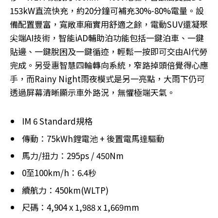
153kW直流快充，約20分鐘可補充30%-80%電量。設
備配置豐富，寬敞車廂實用舒適之餘，電動SUV還凝聚
尖端AI技術，智能iAD輔助泊功能包括一鍵泊車、一鍵
貼邊、一鍵脫困及一鍵循迹，輕鬆一按即可交由AI代勞
完成。另受惠智慧四輪轉向系統，窄路掉頭倍覺得心應
手，而Rainy Night雨夜模式是另一亮點，大雨下仍可
透過屏幕清晰顯示車外路況，無懼極端天氣。
IM 6 Standard規格
傳動：75kWh鋰電池 + 後置電馬達驅動
馬力/扭力：295ps / 450Nm
0至100km/h：6.4秒
續航力：450km(WLTP)
尺碼：4,904 x 1,988 x 1,669mm