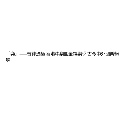
「奕」——音律造極 香港中樂團金禧樂季 古今中外國樂韻
味