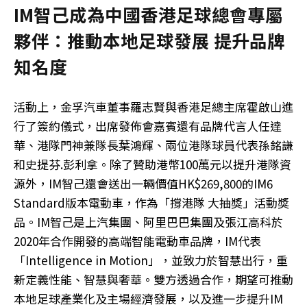
IM智己成為中國香港足球總會專屬
夥伴：推動本地足球發展 提升品牌
知名度
活動上，金孚汽車董事羅志賢與香港足總主席霍啟山進
行了簽約儀式，出席發佈會嘉賓還有品牌代言人任達
華、港隊門神兼隊長葉鴻輝、兩位港隊球員代表孫銘謙
和史提芬.彭利拿。除了贊助港幣100萬元以提升港隊資
源外，IM智己還會送出一輛價值HK$269,800的IM6
Standard版本電動車，作為「撐港隊 大抽獎」活動獎
品。IM智己是上汽集團、阿里巴巴集團及張江高科於
2020年合作開發的高端智能電動車品牌，IM代表
「Intelligence in Motion」，並致力於智慧出行，重
新定義性能、智慧與奢華。雙方透過合作，期望可推動
本地足球產業化及主場經濟發展，以及進一步提升IM