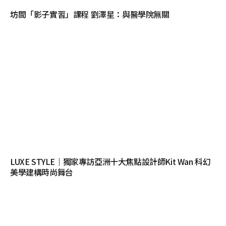
坊間「影子實習」課程 劉澤星：與醫學院無關
LUXE STYLE｜獨家專訪亞洲十大焦點設計師Kit Wan 科幻
美學建構時尚舞台