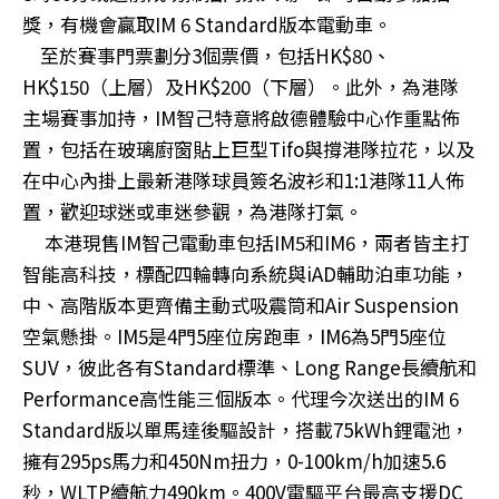
獎，有機會贏取IM 6 Standard版本電動車。
至於賽事門票劃分3個票價，包括HK$80、
HK$150（上層）及HK$200（下層）。此外，為港隊
主場賽事加持，IM智己特意將啟德體驗中心作重點佈
置，包括在玻璃廚窗貼上巨型Tifo與撐港隊拉花，以及
在中心內掛上最新港隊球員簽名波衫和1:1港隊11人佈
置，歡迎球迷或車迷參觀，為港隊打氣。
本港現售IM智己電動車包括IM5和IM6，兩者皆主打
智能高科技，標配四輪轉向系統與iAD輔助泊車功能，
中、高階版本更齊備主動式吸震筒和Air Suspension
空氣懸掛。IM5是4門5座位房跑車，IM6為5門5座位
SUV，彼此各有Standard標準、Long Range長續航和
Performance高性能三個版本。代理今次送出的IM 6
Standard版以單馬達後驅設計，搭載75kWh鋰電池，
擁有295ps馬力和450Nm扭力，0-100km/h加速5.6
秒，WLTP續航力490km。400V電驅平台最高支援DC