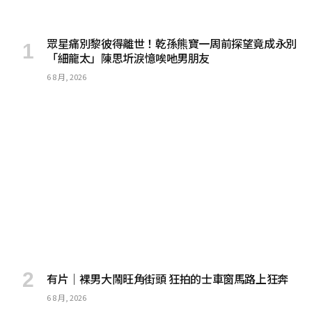
眾星痛別黎彼得離世！乾孫熊寶一周前探望竟成永別
「細龍太」陳思圻淚憶唉吔男朋友
6 8 月, 2026
有片｜裸男大鬧旺角街頭 狂拍的士車窗馬路上狂奔
6 8 月, 2026