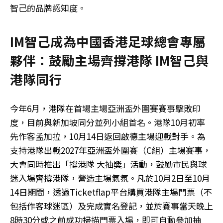
智己的品牌認知度。
IM智己成為中國香港足球總會專屬
夥伴：鼓勵主場齊撐港隊 IM智己與
港隊同行
今年6月，港隊在首場主場亞洲盃外圍賽賽事擊敗印
度，目前與新加坡同分並列小組首名。港隊10月初率
先作客孟加拉，10月14日返回啟德主場迎戰對手。為
支持港隊出戰2027年亞洲盃外圍賽（C組）主場賽事，
大會同時推出「撐港隊 大抽獎」活動，鼓勵市民與球
迷入場齊撐港隊，營造主場氣氛。凡於10月2日至10月
14日期間，透過Ticketflap平台購買港隊主場門票（不
包括作客球迷區）及完成實名登記，並於賽事當天晚上
8時30分或之前成功掃描門票入場，即可自動參加抽