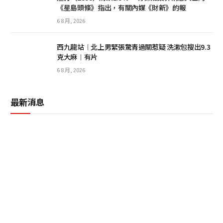
《星島頭條》指出，有關內媒《財新》的報
6 8 月, 2026
西九龍站︱北上男緊張驚青過關惹疑 洗漱包搜出9.3
克大麻︱有片
6 8 月, 2026
最新消息