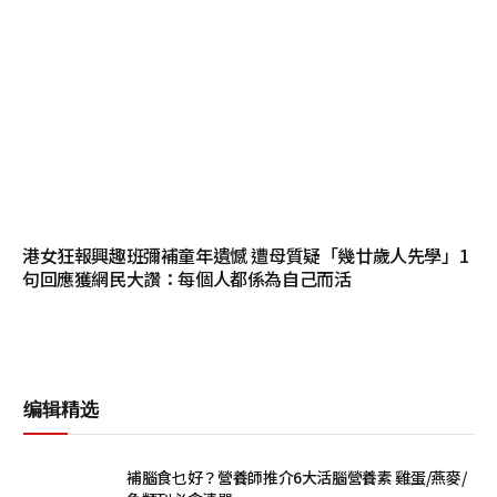
港女狂報興趣班彌補童年遺憾 遭母質疑「幾廿歲人先學」1
句回應獲網民大讚：每個人都係為自己而活
编辑精选
補腦食乜好？營養師推介6大活腦營養素 雞蛋/燕麥/