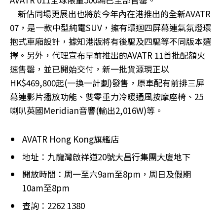
新佔同場更展出也將於今年內在港推出的全新AVATR
07，是一款中型純電SUV，擁有環迴四屏幕連氣氛燈環
抱式車廂設計，據知港版將有後驅及四驅等不同版本選
擇。另外，代理宣布早前推出的AVATR 11首批配額火
速售罄，並已開始交付，新一批貨源現正以
HK$469,800起(一換一計劃)發售，原車配有前排三屏
幕連影片播放功能、雙零重力冷暖通風按摩座椅、25
喇叭英國Meridian音響(輸出2,016W)等。
AVATR Hong Kong旗艦店
地址：九龍灣啟祥道20號大昌行集團大廈地下
開放時間：周一至六9am至8pm，周日及假期
10am至8pm
查詢：2262 1380