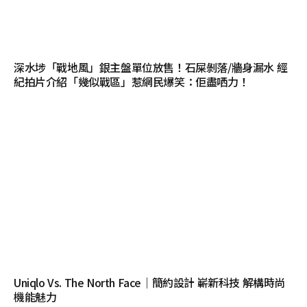
深水埗「戰地風」銀主盤單位放售！石屎剝落/牆身漏水 經
紀拍片介紹「幾似戰區」惹網民爆笑：佢盡哂力！
Uniqlo Vs. The North Face｜簡約設計 嶄新科技 解構時尚
機能魅力