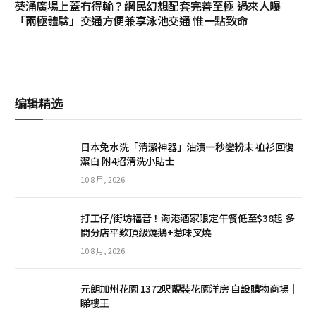
葵涌廣場上蓋冇得輸？網民幻想配套完善至極 過來人曝
「兩極體驗」交通方便兼享泳池交通 惟一點致命
编辑精选
日本免水洗「清潔神器」油漬一秒變粉末 裇衫回復
潔白 附4招清洗小貼士
10 8 月, 2026
打工仔/街坊福音！海港酒家限定午餐低至$38起 多
間分店平歎頂級燒鵝+惹味叉燒
10 8 月, 2026
元朗加州花園 1372呎靚裝花園洋房 自設購物商場｜
睇樓王