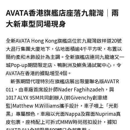
AVATA香港旗艦店座落九龍灣│兩
大新車型同場現身
全新AVATA Hong Kong旗艦店位於九龍灣啟祥道20號
大昌行集團大廈地下，佔地面積逾4千平方呎，布置以
簡約柔和木飾設計為主調。全新旗艦店連同九龍塘又一
城Pop-up期間限定店、鴨脷洲及鰂魚涌試駕中心，令
AVATA在香港的據點增至4個。
新張期間代理特別在旗艦店展出限量聯名版AVATR
011，由車廠首席設計師Nader Faghihzadeh，與
1017 ALYX 9SM共同創辦人(前Givenchy創意總
監)Matthew M.Williams攜手設計，車子噴上「光影
黑」專屬顏色，車廂以光面Nappa及霧面Nuprima真
皮包裹，座椅配上可拆式MMW時尚搭扣設計，據知
AVATR 011全球限量500輛已全部售罄。