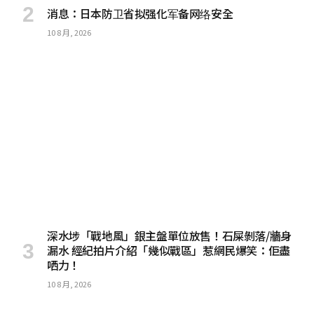
消息：日本防卫省拟强化军备网络安全
10 8 月, 2026
深水埗「戰地風」銀主盤單位放售！石屎剝落/牆身
漏水 經紀拍片介紹「幾似戰區」惹網民爆笑：佢盡
哂力！
10 8 月, 2026