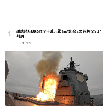
謝瑞麟採購經理偷千萬元鑽石認盜竊3罪 還押至8.14
判刑
10 8 月, 2026