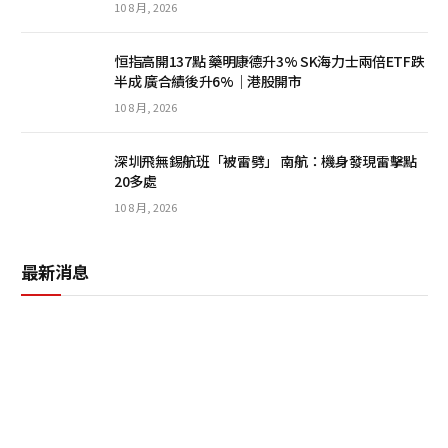
10 8 月, 2026
恒指高開137點 藥明康德升3% SK海力士兩倍ETF跌
半成 廣合績後升6%｜港股開市
10 8 月, 2026
深圳飛無錫航班「被雷劈」 南航：機身發現雷擊點
20多處
10 8 月, 2026
最新消息