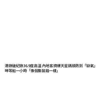
港錄破紀錄36.9度高溫 內地客擠爆天星碼頭熱到「缺氧」
呻等船一小時「像個集裝箱一樣」