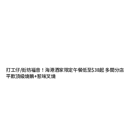
打工仔/街坊福音！海港酒家限定午餐低至$38起 多間分店
平歎頂級燒鵝+惹味叉燒