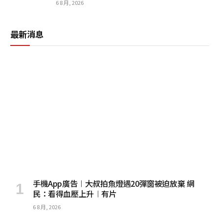
6 8 月, 2026
最新消息
手機App廣告︱大叔拍魚燈遇20彈窗被迫放棄 網
民：看得血壓上升︱有片
6 8 月, 2026