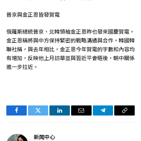
普京與金正恩皆發賀電
俄羅斯總統普京、北韓領袖金正恩昨也發來國慶賀電。
金正恩稱將與中方保持緊密的戰略溝通與合作。韓國韓
聯社稱，與去年相比，金正恩今年賀電的字數和內容均
有增加，反映他上月訪華並與習近平會晤後，朝中關係
進一步拉近。
Facebook
Twitter
LinkedIn
电
Telegram
复
子
制
邮
链
新闻中心