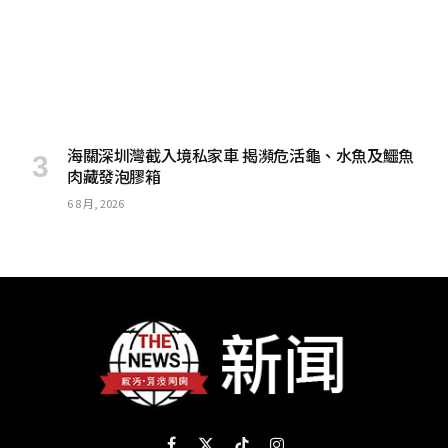
海關深圳灣截入境私家車 揭瀕危活龜、水魚及鱷魚
肉藏發泡膠箱
6 8 月, 2026