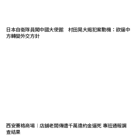
日本自衛隊員闖中國大使館 村田晃大揭犯案動機：欲逼中
方轉變外交方針
西安賽格商場︱店舖老闆傳遭千萬違約金逼死 專班通報調
查結果