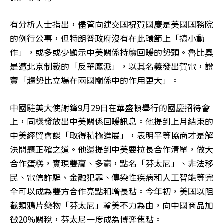
有分析人士指出，儘管向建交國祝賀國慶是美國國務院
的例行公事，但特朗普政府沒有在此環節上「搞小動
作」，或多或少顯示中美關係持續回暖的勢頭。魯比奧
是遭北京制裁的「反華鷹派」，以其名義發出賀電，證
實「趨勢比立場在兩國關係中的作用更大」。
中國駐美大使謝鋒9月29日在華盛頓舉行的國慶招待會
上，同樣發放出中美關係回暖訊息。他提到上月結束的
中美經貿會談「取得積極進展」，表明平等協商才是解
決問題正確之道。他還提到中美要拉長合作清單，做大
合作蛋糕，實現雙贏、多贏，點名「芬太尼」、非法移
民、電信詐騙、金融犯罪、傳染性疾病和人工智能等完
全可以成為雙方合作亮點和增長點。今年初，美國以阻
截類鴉片藥物「芬太尼」輸美不力為由，向中國商品加
徵20%關稅，芬太尼一度成為博弈焦點。