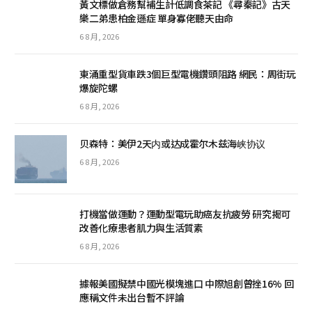
黃文標做倉務幫補生計低調食茶記 《尋秦記》古天
樂二弟患柏金遜症 單身寡佬聽天由命
6 8 月, 2026
東涌重型貨車跌3個巨型電機鑽頭阻路 網民：周街玩
爆旋陀螺
6 8 月, 2026
贝森特：美伊2天内或达成霍尔木兹海峡协议
6 8 月, 2026
打機當做運動？運動型電玩助癌友抗疲勞 研究揭可
改善化療患者肌力與生活質素
6 8 月, 2026
據報美國擬禁中國光模塊進口 中際旭創曾挫16% 回
應稱文件未出台暫不評論