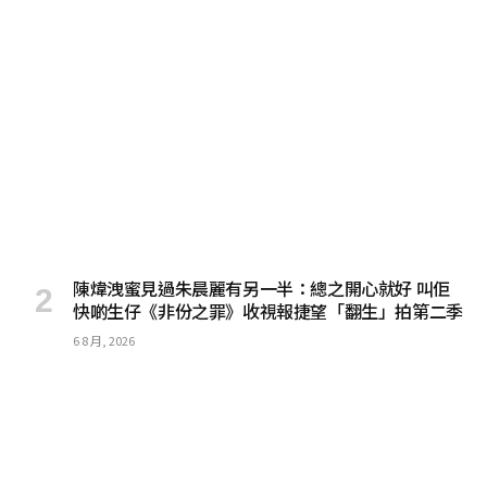
陳煒洩蜜見過朱晨麗有另一半：總之開心就好 叫佢
快啲生仔《非份之罪》收視報捷望「翻生」拍第二季
6 8 月, 2026