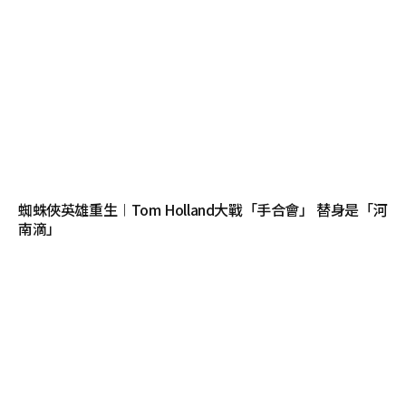
蜘蛛俠英雄重生︱Tom Holland大戰「手合會」 替身是「河
南滴」