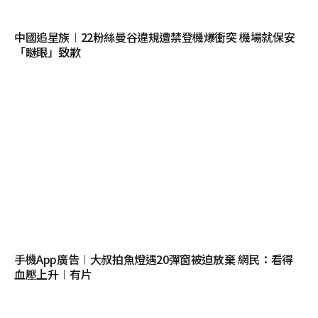
中國追星族︱22粉絲曼谷違規遭禁登機爆衝突 機場就保安
「瞇眼」致歉
手機App廣告︱大叔拍魚燈遇20彈窗被迫放棄 網民：看得
血壓上升︱有片