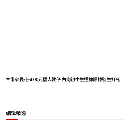
甘肅家長花6000元搵人教仔 內向初中生遭橡膠棒監生打死
编辑精选