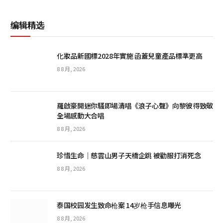
编辑精选
化妝品新國標2028年實施 函蓋兒童產品標準更高
8 8 月, 2026
羅啟豪開迷你騷即場清唱《浪子心聲》向黎彼得致敬
全場感動大合唱
8 8 月, 2026
珍惜生命│慈雲山男子天橋企跳 被勸服打消死念
8 8 月, 2026
泰国校园发生致命枪案 14岁枪手信息曝光
8 8 月, 2026