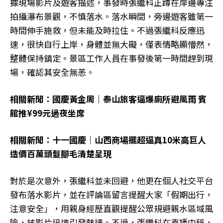
據現場影片及遊客描述，事發時張繼科正蹲在岸邊專注
拍攝瀑布景觀，不慎落水。落水瞬間，旁邊遊客雖第一
時間伸手施救，但未能及時拉住。不過張繼科反應迅
速，很快自行上岸，身體並無大礙，僅表情略顯懵然，
整體保持鎮定。景區工作人員在事發後第一時間趕到現
場，確認其安全無恙。
相關新聞：國慶黃金周｜泰山旅客逼爆廁所避風雨 賓
館推¥99元過夜坐席
相關新聞：十一國慶｜山西商場擺超逼真10米高巨人
造價百萬頭髮腳毛清楚呈現
對於是次意外，張繼科並未回避，他更在個人社交平台
發布落水影片，並在評論區留言提醒大家「假期出行，
注意安全」，用親身經歷直觀提醒公眾規避親水區域風
險，該影片迅速引發熱議。不過，張繼科在直播中稱，