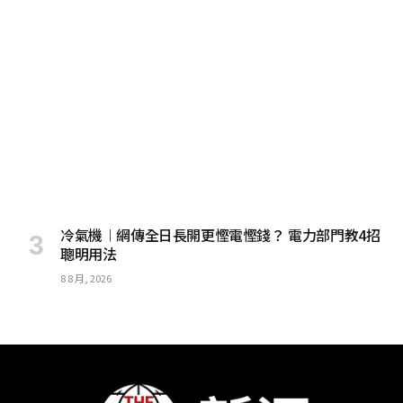
冷氣機︱網傳全日長開更慳電慳錢？ 電力部門教4招
聰明用法
8 8 月, 2026