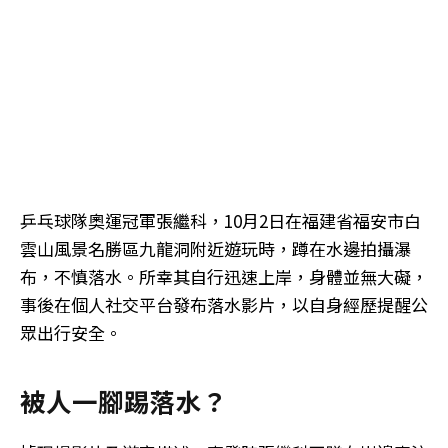
乒乓球隊奧運冠軍張繼科，10月2日在福建省福安市白
雲山風景名勝區九龍洞附近遊玩時，蹲在水邊拍攝瀑
布，不慎落水。所幸其自行迅速上岸，身體並無大礙，
事後在個人社交平台發布落水影片，以自身經歷提醒公
眾出行安全。
被人一腳踢落水？