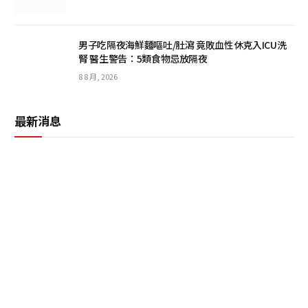
男子吃隔夜海鮮麵嘔吐/肚瀉 竟敗血性休克入ICU洗
腎 醫生警告：5類食物忌放隔夜
8 8 月, 2026
最新消息