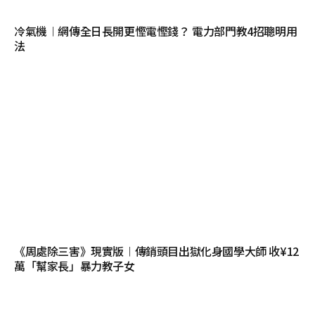
冷氣機︱網傳全日長開更慳電慳錢？ 電力部門教4招聰明用
法
《周處除三害》現實版︱傳銷頭目出獄化身國學大師 收¥12
萬「幫家長」暴力教子女