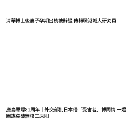
清華博士後妻子孕期出軌被辭退 傳轉職港城大研究員
廣島原爆81周年｜外交部批日本借「受害者」博同情 一邊
圖謀突破無核三原則