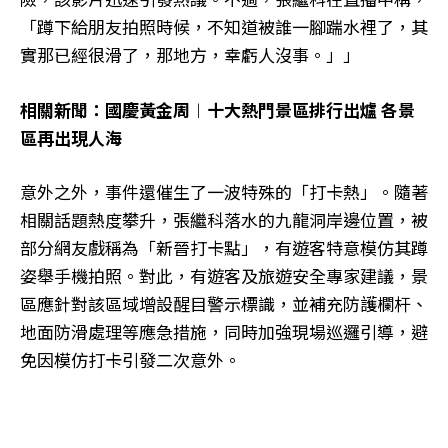
「蹲下給朋友拍照時候，不知道被誰一腳踹水裡了，其
實那已經很滑了，那地方，幸虧人沒事。」」
相關新聞：國慶黃金周︱十大熱門景區排行出爐 各景
區再出現人海
意外之外，事件還催生了一波特殊的「打卡熱」。隨著
相關話題熱度攀升，張繼科落水的九龍洞岸邊位置，被
部分網友戲稱為「新晉打卡點」，有遊客特意模仿其蹲
姿舉手機拍照。對此，有遊客及旅遊安全專家建議，景
區應針對該區域增設醒目警示標識，並補充防護欄杆、
地面防滑處理等應急措施，同時加強現場巡邏引導，避
免因模仿打卡引發二次意外。