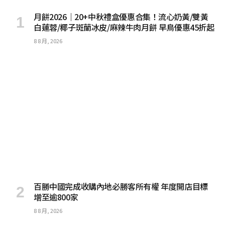
月餅2026｜20+中秋禮盒優惠合集！流心奶黃/雙黃
白蓮蓉/椰子斑蘭冰皮/麻辣牛肉月餅 早鳥優惠45折起
8 8 月, 2026
百勝中國完成收購內地必勝客所有權 年度開店目標
增至逾800家
8 8 月, 2026