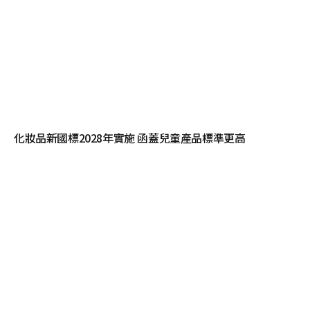
化妝品新國標2028年實施 函蓋兒童產品標準更高