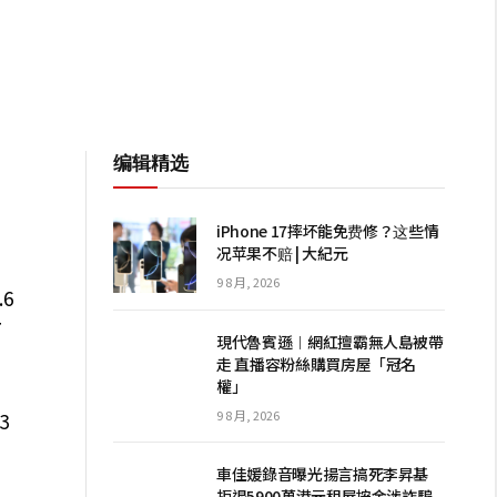
编辑精选
iPhone 17摔坏能免费修？这些情
况苹果不赔 | 大紀元
9 8 月, 2026
6
7
現代魯賓遜︱網紅擅霸無人島被帶
走 直播容粉絲購買房屋「冠名
權」
9 8 月, 2026
3
8
車佳媛錄音曝光揚言搞死李昇基
拒退5900萬港元租屋按金涉詐騙