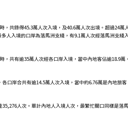
9時，共錄得45.3萬人次入境，及40.6萬人次出境。超過24萬
最多人入境的口岸為落馬洲支綫，有9.1萬人次經落馬洲支綫
午4時，共有逾35萬人次經各口岸入境，當中內地客佔逾18.9萬
。
時，各口岸合共有逾14.5萬人次入境，當中約6.76萬是內地旅客
35,276人次。單計內地人入境人次，最繁忙關口同樣是落