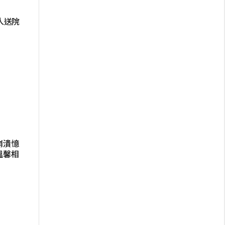
人送院
崩潰憶
溫馨相