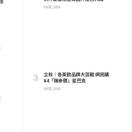
錄
9 8 月, 2026
；
西
；
立秋︱各茶飲品牌大混戰 網民購
¥4「瑞幸價」星巴克
9 8 月, 2026
高