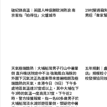
破紀錄高溫︱英國人呻遠勝歐洲熱浪 南
19村屋遇竊失
京客指「拍得住」火爐城市
男招「韋家
天氣極端酷熱︱大埔船灣男子行山中暑暈
五年規劃｜
倒 直升機送院途中不治 強颱風白海豚的
店」規模較小
外圍下沉氣流正為廣東帶來普遍晴朗及極
校發揮協同
端酷熱的天氣，本港今日（9日）下午多
處地區氣溫達37度或以上，其中大埔在下
午3時的氣溫一度高見37度。下午近2
時，警方接獲報案，指一名60多歲男子於
大埔船灣淡水湖郊遊徑暈倒，懷疑他中暑