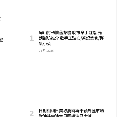
次
屏山打卡懷舊茶樓 晚市樂手駐唱 元
朗街坊推介 歎手工點心/茶記美食/鑊
鐵
氣小菜
9 8 月, 2026
；
西
日財相稱日美必要時再干預外匯市場
對沖基金沽空日圓押注已大減