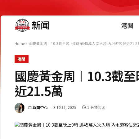
港聞
Home
»
國慶黃金周︱10.3截至晚上9時 逾45萬人次入境 內地遊客佔近21.5
港聞
國慶黃金周︱10.3截至
近21.5萬
由
新闻中心
3 10 月, 2025
1 分钟阅读