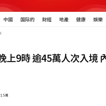
中國
国际的
財經
地產
健康
娛樂
萬
晚上9時 逾45萬人次入境