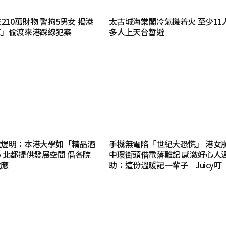
210萬財物 警拘5男女 揭港
太古城海棠閣冷氣機着火 至少11
幫」偷渡來港踩線犯案
多人上天台暫避
盧煜明：本港大學如「精品酒
手機無電陷「世紀大恐慌」 港女
 北都提供發展空間 倡各院
中環街頭借電落難記 感激好心人
效應
助：這份溫暖記一輩子｜Juicy叮