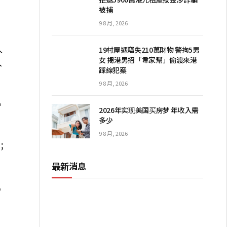
被捕
9 8 月, 2026
人
19村屋遇竊失210萬財物 警拘5男
女 揭港男招「韋家幫」偷渡來港
入
踩線犯案
9 8 月, 2026
。
2026年实现美国买房梦 年收入需
多少
9 8 月, 2026
；
最新消息
馬