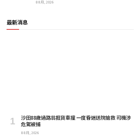
8 8 月, 2026
最新消息
沙田88歲過路翁捱貨車撞 一度昏迷送院搶救 司機涉
危駕被捕
8 8 月, 2026