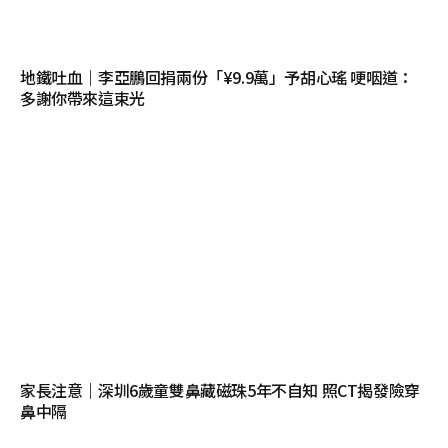
地鐵吐血｜李亞鵬回捐兩份「¥9.9萬」予胡心瑤 哽咽道：
多謝你帶來這束光
家長注意｜深圳6歲童雙鼻藏磁珠5年不自知 照CT揭發險穿
鼻中隔