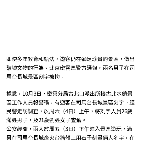
即使多年教育和執法，遊客仍在彌足珍貴的景區，做出
破壞文物的行為。北京密雲區警方通報，兩名男子在司
馬台長城景區刻字被拘。
據悉，10月3日，密雲分局古北口派出所接古北水鎮景
區工作人員報警稱，有遊客在司馬台長城景區刻字。經
民警走訪調查，於周六（4日）上午，將刻字人員26歲
滿姓男子，及21歲劉姓女子查獲。
公安經查，兩人於周五（3日）下午進入景區遊玩，滿
男在司馬台長城烽火台牆體上用石子刻畫倆人名字，在