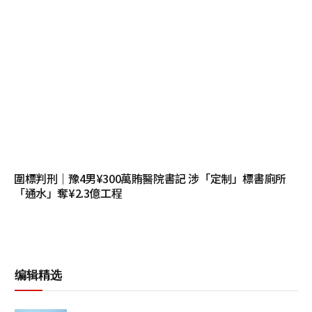
圍標判刑｜豫4男¥300萬賄醫院書記 涉「定制」標書廁所
「通水」奪¥2.3億工程
编辑精选