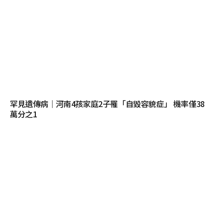
罕見遺傳病｜河南4孩家庭2子罹「自毀容貌症」 機率僅38
萬分之1