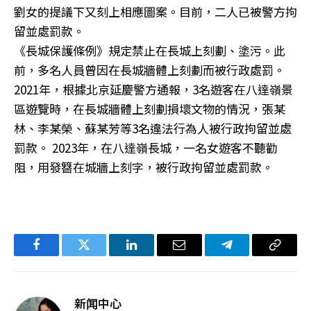
劉女的提議下又刻上相應圖案。目前，二人已被警方拘
留並處罰款。
《長城保護條例》規定禁止在長城上刻劃、塗污。此
前，多名人員曾因在長城牆體上刻劃而被行政處罰。
2021年，根據北京延慶警方通報，3名遊客在八達嶺景
區遊覽時，在長城牆體上刻劃損壞文物的情況，張某
林、李某榮、蘇某芳等3名違法行為人被行政拘留並處
罰款。 2023年，在八達嶺長城，一名女遊客不聽勸
阻，用發簪在城牆上刻字，被行政拘留並處罰款。
Facebook
Twitter
LinkedIn
电
Telegram
复
子
制
邮
链
新闻中心