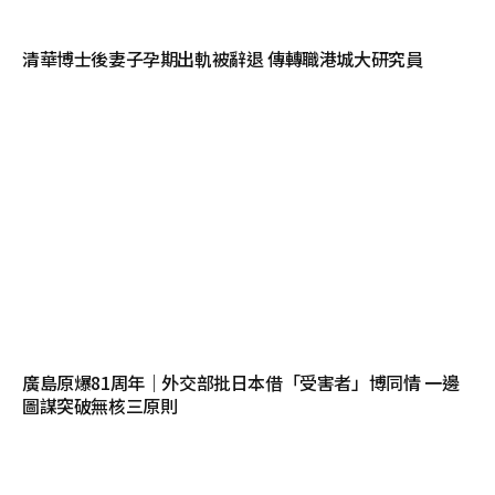
清華博士後妻子孕期出軌被辭退 傳轉職港城大研究員
廣島原爆81周年｜外交部批日本借「受害者」博同情 一邊
圖謀突破無核三原則