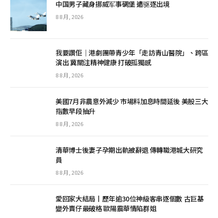
中国男子藏身挪威军事碉堡 遭驱逐出境
8 8 月, 2026
我要讚佢｜港劇團帶青少年「走訪青山醫院」、跨區
演出 冀關注精神健康 打破孤獨感
8 8 月, 2026
美國7月非農意外減少 市場料加息時間延後 美股三大
指數早段抽升
8 8 月, 2026
清華博士後妻子孕期出軌被辭退 傳轉職港城大研究
員
8 8 月, 2026
愛回家大結局丨歷年逾30位神級客串逐個數 古巨基
變外賣仔最破格 歐陽震華情陷群姐