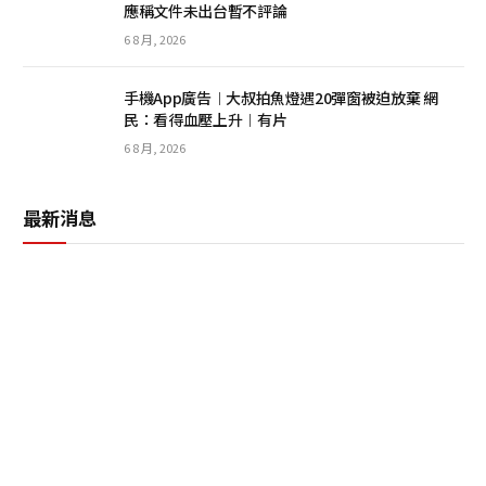
應稱文件未出台暫不評論
6 8 月, 2026
手機App廣告︱大叔拍魚燈遇20彈窗被迫放棄 網
民：看得血壓上升︱有片
6 8 月, 2026
最新消息