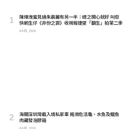
陳煒洩蜜見過朱晨麗有另一半：總之開心就好 叫佢
快啲生仔《非份之罪》收視報捷望「翻生」拍第二季
6 8 月, 2026
海關深圳灣截入境私家車 揭瀕危活龜、水魚及鱷魚
肉藏發泡膠箱
6 8 月, 2026