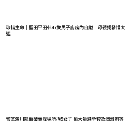
珍惜生命｜藍田平田邨47歲男子廚房內自縊 母親揭發惜太
遲
警荃灣川龍街破賣淫場所拘5女子 檢大量避孕套及潤滑劑等