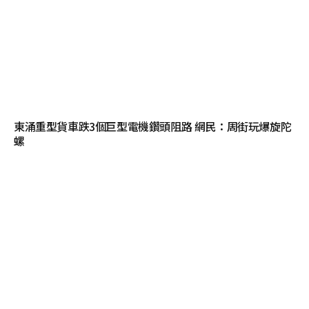
東涌重型貨車跌3個巨型電機鑽頭阻路 網民：周街玩爆旋陀
螺