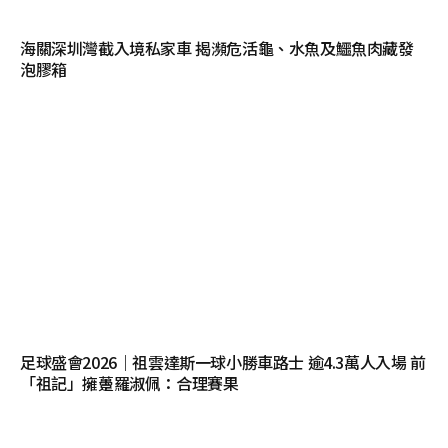
海關深圳灣截入境私家車 揭瀕危活龜、水魚及鱷魚肉藏發
泡膠箱
足球盛會2026｜祖雲達斯一球小勝車路士 逾4.3萬人入場 前
「祖記」擁躉羅淑佩：合理賽果