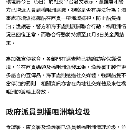
環境局今日（5日）於社交平台發文表示，漁護署和警
方已增派人員到橋咀洲巡邏，視察是否有違法行為；海
事處亦增派巡邏船在西貢一帶海域巡視，防止船隻違
泊；漁護署、警方和海事處則展開聯合行動，橋咀洲情
況已回復正常，而聯合行動將持續至10月8日黃金周結
束。
為加強宣傳教育，各部門在巡查時已勸諭訪客保護環
境，並在西貢碼頭及橋咀洲派發單張。漁護署正製作更
多語言的宣傳品，海事處則透過社交媒體，強調船隻不
當停泊的罰則。相關資訊亦會在內地社交媒體及來往橋
咀洲的渡輪上發放。
政府派員到橋咀洲執垃圾
食環署、康文署及漁護署已派員到橋咀洲清理垃圾，並