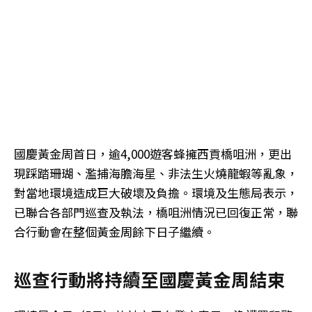
國慶黃金周首日，逾4,000遊客蜂擁西貢橋咀洲，更出
現踩踏珊瑚、濫捕海膽海星、非法生火燒龍蝦等亂象，
對當地環境造成巨大破壞及負擔。環境及生態局表示，
已聯合各部門巡查及執法，橋咀洲情況已回復正常，聯
合行動會在整個黃金周餘下日子繼續。
巡查行動將持續至國慶黃金周結束