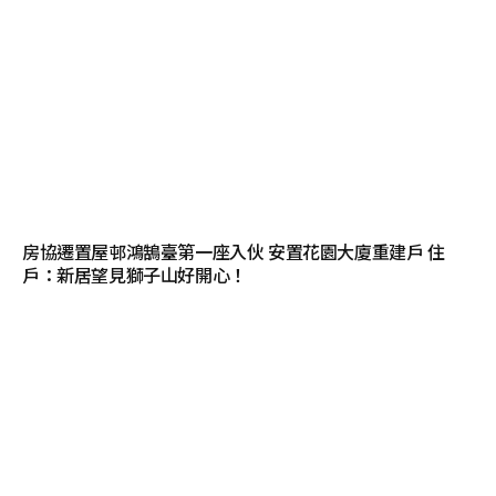
房協遷置屋邨鴻鵠臺第一座入伙 安置花園大廈重建戶 住
戶：新居望見獅子山好開心！