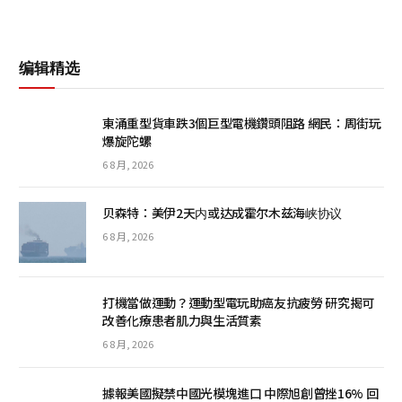
编辑精选
東涌重型貨車跌3個巨型電機鑽頭阻路 網民：周街玩
爆旋陀螺
6 8 月, 2026
贝森特：美伊2天内或达成霍尔木兹海峡协议
6 8 月, 2026
打機當做運動？運動型電玩助癌友抗疲勞 研究揭可
改善化療患者肌力與生活質素
6 8 月, 2026
據報美國擬禁中國光模塊進口 中際旭創曾挫16% 回