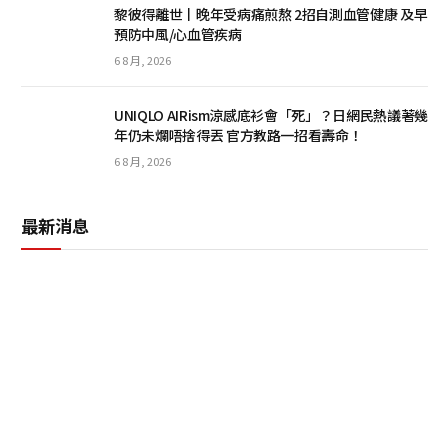
黎彼得離世丨晚年受病痛煎熬 2招自測血管健康 及早
預防中風/心血管疾病
6 8 月, 2026
UNIQLO AIRism涼感底衫會「死」？日網民熱議著幾
年仍未爛唔捨得丟 官方教路一招看壽命！
6 8 月, 2026
最新消息