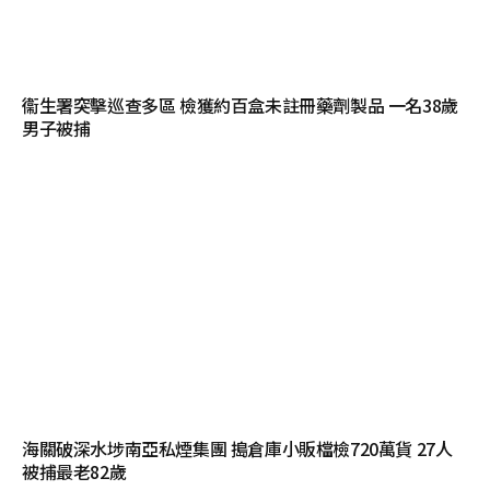
衞生署突擊巡查多區 檢獲約百盒未註冊藥劑製品 一名38歲
男子被捕
海關破深水埗南亞私煙集團 搗倉庫小販檔檢720萬貨 27人
被捕最老82歲