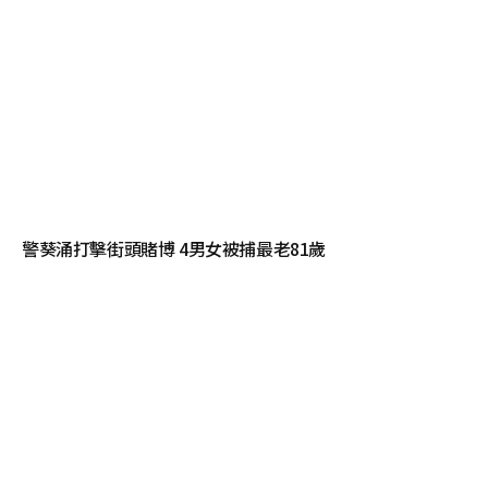
警葵涌打擊街頭賭博 4男女被捕最老81歲