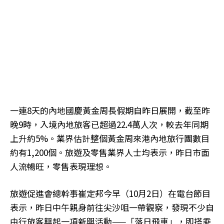
一連8天的內地國慶黃金周長假期自昨日展開，截至昨
晚9時，入境內地旅客已超過22.4萬人次，較去年同期
上升約5%。業界估計整個黃金周來港內地旅行團數目
約有1,200個。旅遊及零售業界人士均表示，昨日市面
人流暢旺，零售表現理想。
旅遊促進會總幹事崔定邦今早（10月2日）在電台節目
表示，昨日中午親身前往尖沙咀一帶觀察，發現不少自
由行旅客興起一項新興活動——「落日飛車」，即搭乘