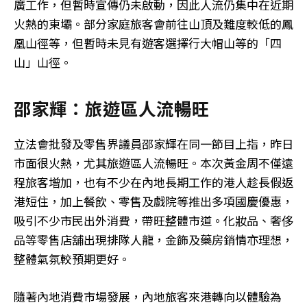
廣工作，但暫時宣傳仍未啟動，因此人流仍集中在近期
火熱的東壩。部分家庭旅客會前往山頂及難度較低的鳳
凰山徑等，但暫時未見有遊客選擇行大帽山等的「四
山」山徑。
邵家輝：旅遊區人流暢旺
立法會批發及零售界議員邵家輝在同一節目上指，昨日
市面很火熱，尤其旅遊區人流暢旺。本次黃金周不僅遠
程旅客增加，也有不少在內地長期工作的港人趁長假返
港短住，加上餐飲、零售及戲院等推出多項國慶優惠，
吸引不少市民出外消費，帶旺整體市道。化妝品、奢侈
品等零售店舖出現排隊人龍，金飾及藥房銷情亦理想，
整體氣氛較預期更好。
隨著內地消費市場發展，內地旅客來港轉向以體驗為