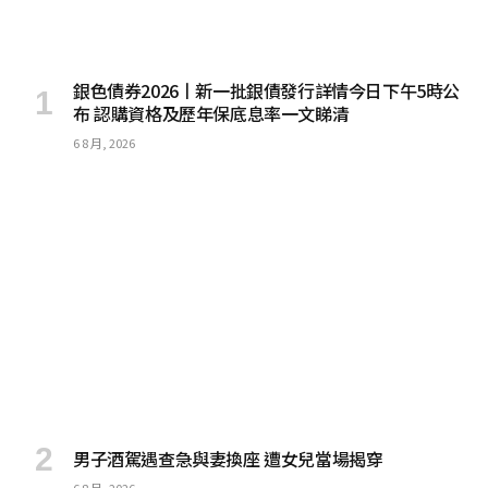
銀色債券2026丨新一批銀債發行詳情今日下午5時公
布 認購資格及歷年保底息率一文睇清
6 8 月, 2026
男子酒駕遇查急與妻換座 遭女兒當場揭穿
6 8 月, 2026