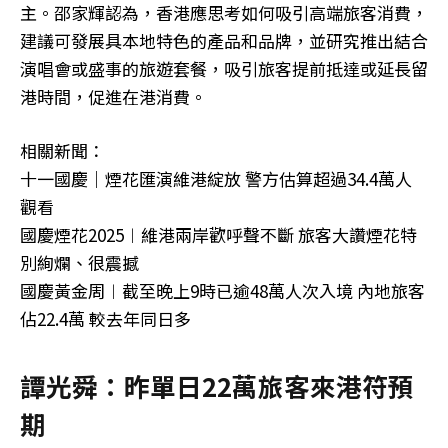
主。邵家輝認為，香港應思考如何吸引高端旅客消費，
建議可發展具本地特色的產品和品牌，並研究推出結合
演唱會或盛事的旅遊套餐，吸引旅客提前抵達或延長留
港時間，促進在港消費。
相關新聞：
十一國慶｜煙花匯演維港綻放 警方估算超過34.4萬人
觀看
國慶煙花2025︱維港兩岸歡呼聲不斷 旅客大讚煙花特
別絢爛、很震撼
國慶黃金周︱截至晚上9時已逾48萬人次入境 內地旅客
佔22.4萬 較去年同日多
譚光舜：昨單日22萬旅客來港符預
期