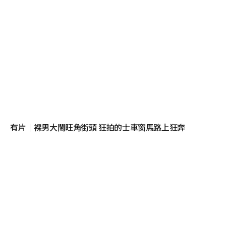
有片｜裸男大鬧旺角街頭 狂拍的士車窗馬路上狂奔