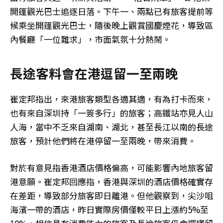
開篷觀光巴士追逐日落。下午一、兩點已有旅客提前等
候乘坐開篷觀光巴士，隨後晚上觀賞國慶煙花，導致區
內餐廳「一位難求」，市面氣氛十分熱鬧。
長途客料會在港逗留一至兩晚
崔定邦指出，來港旅客類型各適其適，有為打卡而來，
也有來自深圳持「一簽多行」的旅客；高鐵站亦見人山
人海，當中不乏來自湖南、湖北，甚至長江以南的長途
旅客，預計他們將在港停留一至兩晚，帶來消費。
對於有意見指香港酒店價格偏高，可能影響內地旅客留
港意願。崔定邦回應指，香港與深圳的酒店價格確實存
在差距，導致部分旅客即日離港。但他觀察到，尖沙咀
海濱一帶的酒店，昨日實際房價僅較平日上漲約5%至