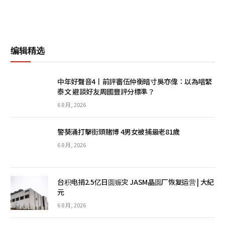
编辑精选
中年好聲音4丨前評審伍仲衡暗寸吳亦偉：以為唱緊
泰文 避談好友周國豐評分標準？
6 8 月, 2026
警葵涌打擊街頭賭博 4男女被捕最老81歲
6 8 月, 2026
台积电捐2.5亿日圆赈灾 JASM晶圆厂恢复运营 | 大紀
元
6 8 月, 2026