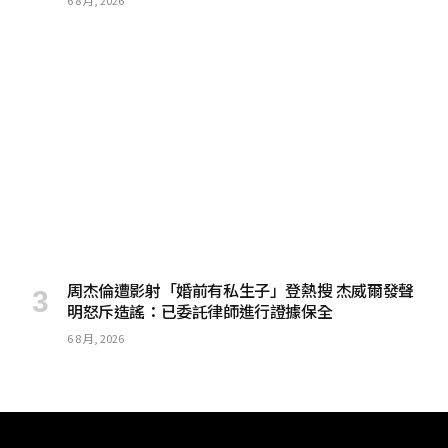
周杰倫遭影射「婚前有私生子」登熱搜 杰威爾發聲
明怒斥造謠：已委託律師進行證據保全
6 8 月, 2026