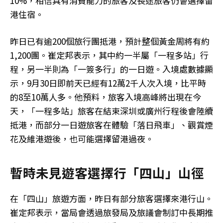
10%，相信具有消費能力的旅客及長途旅客仍會選擇留
港住宿。
昨日已有逾200個旅行團抵港，預計整個黃金周將有約
1,200團。崔定邦表示，其中約一半屬「一程多站」行
程，另一半則為「一簽多行」的一日遊。入境處數據顯
示，9月30日即前天已經有12萬2千人次入境，比平時
的8至10萬人多。他預料，旅客入境高峰將出現在今
天，「一程多站」旅客在結束深圳或廣州行程後會陸續
抵港，而部分一日遊旅客在體驗「落日飛車」、觀賞煙
花及維港遊後，也可能選擇留港過夜。
暫時未見遊客選擇行「四山」山徑
在「四山」旅遊方面，昨日有部分旅客選擇來港行山。
崔定邦表示，當局會透過旅發局及旅議會制訂中長期推