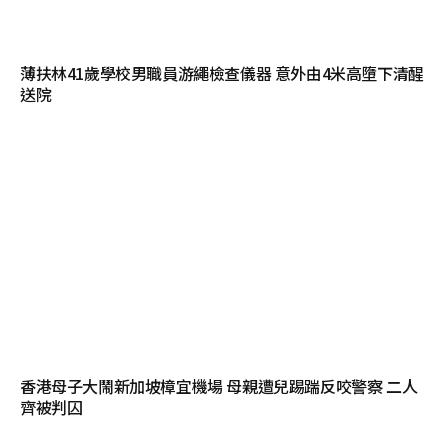
薄扶林41歲學校男職員游繩檢查儀器 意外由4米高墮下清醒
送院
香港母子大鬧新加坡樟宜機場 母親遭兒踢踹反咬警察 二人
齊被判囚