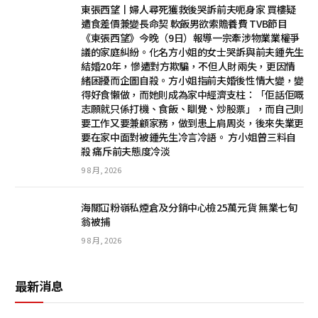
東張西望丨婦人尋死獲救後哭訴前夫呃身家 買樓疑
遭食差價兼變長命契 軟飯男欲索贍養費 TVB節目
《東張西望》今晚（9日）報導一宗牽涉物業業權爭
議的家庭糾紛。化名方小姐的女士哭訴與前夫鍾先生
結婚20年，慘遭對方欺騙，不但人財兩失，更因情
緒困擾而企圖自殺。方小姐指前夫婚後性情大變，變
得好食懶做，而她則成為家中經濟支柱：「佢話佢嘅
志願就只係打機、食飯、瞓覺、炒股票」，而自己則
要工作又要兼顧家務，做到患上肩周炎，後來失業更
要在家中面對被鍾先生冷言冷語。 方小姐曾三料自
殺 痛斥前夫態度冷淡
9 8 月, 2026
海關冚粉嶺私煙倉及分銷中心檢25萬元貨 無業七旬
翁被捕
9 8 月, 2026
最新消息