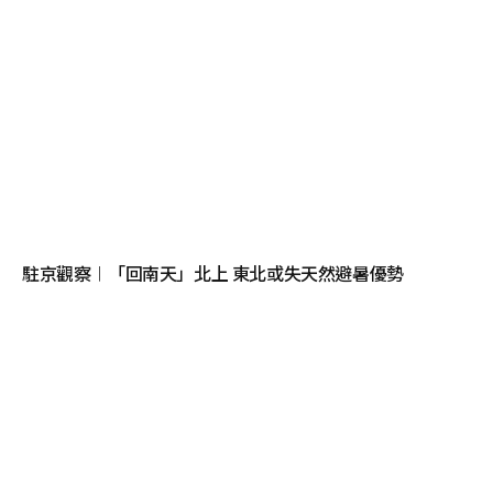
駐京觀察︱「回南天」北上 東北或失天然避暑優勢