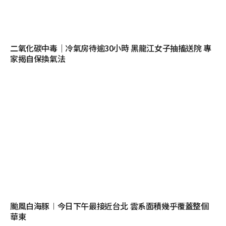
二氧化碳中毒｜冷氣房待逾30小時 黑龍江女子抽搐送院 專
家揭自保換氣法
颱風白海豚︱今日下午最接近台北 雲系面積幾乎覆蓋整個
華東