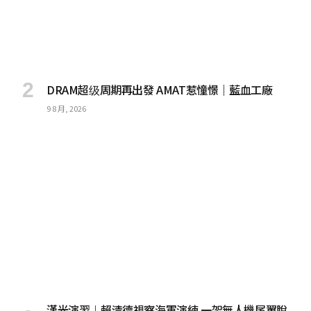
DRAM超级周期再出發 AMAT惹憧憬｜藍血工廠
9 8 月, 2026
漢光演習︱賴清德視察海軍演練 一架無人機尾翼脫