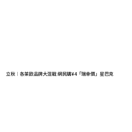
立秋︱各茶飲品牌大混戰 網民購¥4「瑞幸價」星巴克