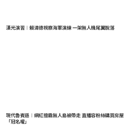
漢光演習︱賴清德視察海軍演練 一架無人機尾翼脫落
現代魯賓遜︱網紅擅霸無人島被帶走 直播容粉絲購買房屋
「冠名權」