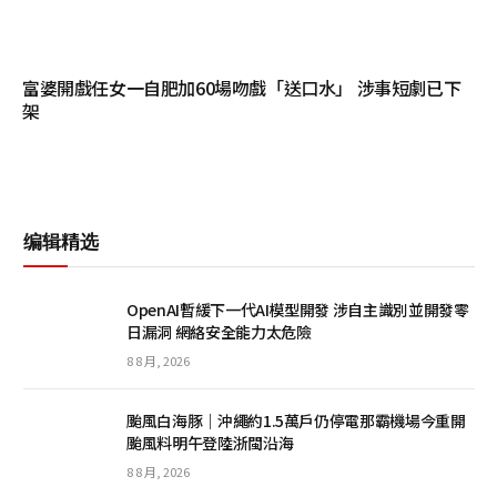
富婆開戲任女一自肥加60場吻戲「送口水」 涉事短劇已下
架
编辑精选
OpenAI暫緩下一代AI模型開發 涉自主識別並開發零
日漏洞 網絡安全能力太危險
8 8 月, 2026
颱風白海豚｜沖繩約1.5萬戶仍停電那霸機場今重開
颱風料明午登陸浙閩沿海
8 8 月, 2026