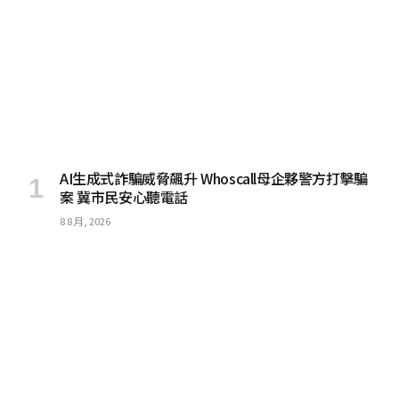
AI生成式詐騙威脅飆升 Whoscall母企夥警方打擊騙
案 冀市民安心聽電話
8 8 月, 2026