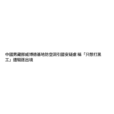
中國男藏挪威博德基地防空洞引國安疑慮 稱「只想打黑
工」遭驅逐出境