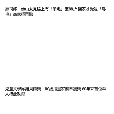
壽司郎｜佛山女見碟上有「攣毛」獲88折 回家才覺是「恥
毛」商家拒再賠
兒童文學界諾貝爾獎︱80歲插畫家蔡皋獲獎 60年來首位華
人得此殊榮