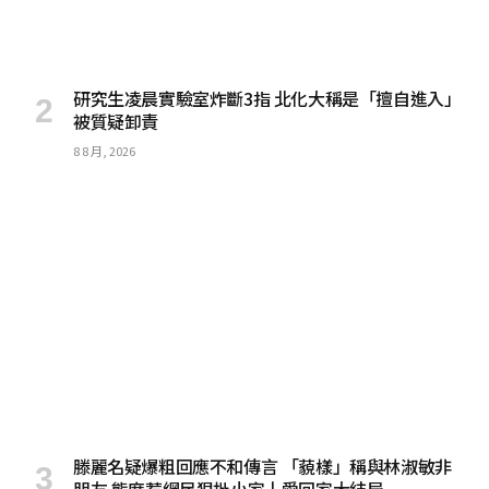
研究生凌晨實驗室炸斷3指 北化大稱是「擅自進入」
被質疑卸責
8 8 月, 2026
滕麗名疑爆粗回應不和傳言 「藐樣」稱與林淑敏非