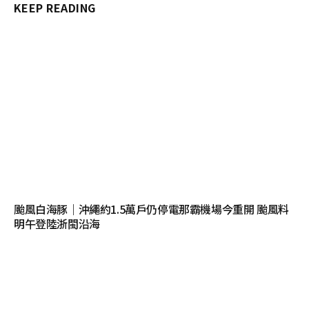
KEEP READING
颱風白海豚｜沖繩約1.5萬戶仍停電那霸機場今重開 颱風料
明午登陸浙閩沿海