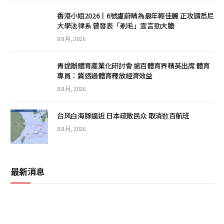
香港小姐2026丨6號盧蔚晴為最年輕佳麗 正攻讀悉尼
大學法律系 曾發表「剃毛」宣言勁大膽
8 8 月, 2026
青途辦體育產業化研討會 逾百體育界精英出席 體育
專員：冀透過體育釋放經濟效益
8 8 月, 2026
台风白海豚逼近 日本疏散民众 取消数百航班
8 8 月, 2026
最新消息