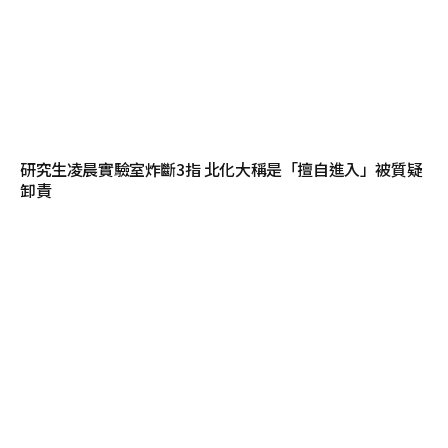
研究生凌晨實驗室炸斷3指 北化大稱是「擅自進入」被質疑
卸責