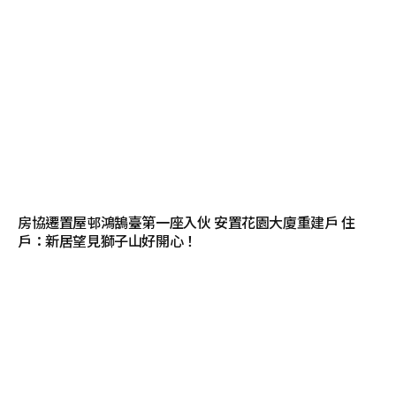
房協遷置屋邨鴻鵠臺第一座入伙 安置花園大廈重建戶 住
戶：新居望見獅子山好開心！