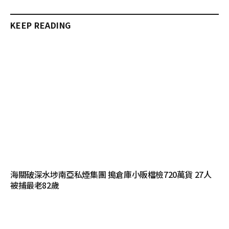
KEEP READING
海關破深水埗南亞私煙集團 搗倉庫小販檔檢720萬貨 27人
被捕最老82歲