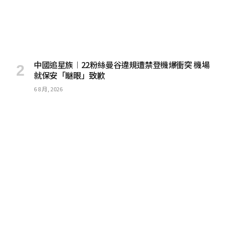
中國追星族︱22粉絲曼谷違規遭禁登機爆衝突 機場
就保安「瞇眼」致歉
6 8 月, 2026