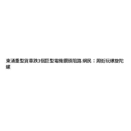
東涌重型貨車跌3個巨型電機鑽頭阻路 網民：周街玩爆旋陀
螺