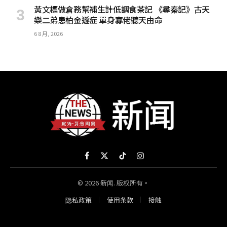
黃文標做倉務幫補生計低調食茶記 《尋秦記》古天
樂二弟患柏金遜症 單身寡佬聽天由命
6 8 月, 2026
Facebook
X
TikTok
Instagram
(Twitter)
© 2026 新闻. 版权所有。
隐私政策
使用条款
接触