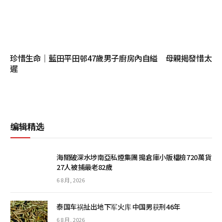
珍惜生命｜藍田平田邨47歲男子廚房內自縊 母親揭發惜太
遲
编辑精选
海關破深水埗南亞私煙集團 搗倉庫小販檔檢720萬貨
27人被捕最老82歲
6 8 月, 2026
泰国车祸扯出地下军火库 中国男获刑46年
6 8 月, 2026