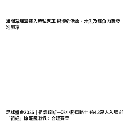
海關深圳灣截入境私家車 揭瀕危活龜、水魚及鱷魚肉藏發
泡膠箱
足球盛會2026｜祖雲達斯一球小勝車路士 逾4.3萬人入場 前
「祖記」擁躉羅淑佩：合理賽果