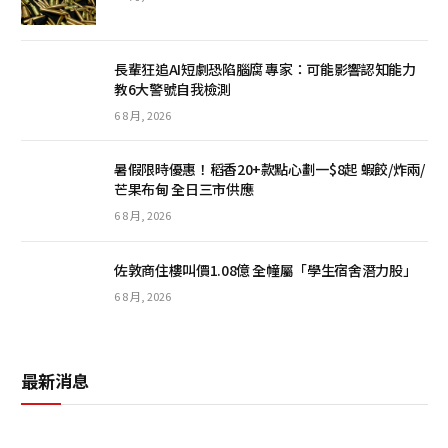
長輩狂追AI短劇恐陷腦腐 專家：可能影響認知能力
教6大警號自我檢測
6 8 月, 2026
暑假限時優惠！稻香20+款點心劃一$8起 蝦餃/炸兩/
芒果布甸 全日三市供應
6 8 月, 2026
佐敦商住樓叫價1.08億 全幢屬「學生宿舍潛力股」
6 8 月, 2026
最新消息