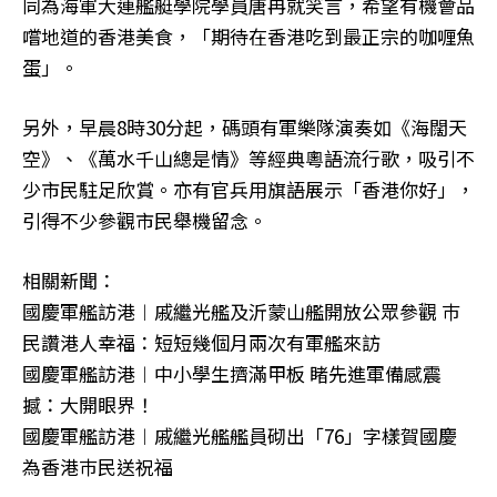
同為海軍大連艦艇學院學員唐冉就笑言，希望有機會品
嚐地道的香港美食，「期待在香港吃到最正宗的咖喱魚
蛋」。
另外，早晨8時30分起，碼頭有軍樂隊演奏如《海闊天
空》、《萬水千山總是情》等經典粵語流行歌，吸引不
少市民駐足欣賞。亦有官兵用旗語展示「香港你好」，
引得不少參觀市民舉機留念。
相關新聞：
國慶軍艦訪港︱戚繼光艦及沂蒙山艦開放公眾參觀 巿
民讚港人幸福：短短幾個月兩次有軍艦來訪
國慶軍艦訪港︱中小學生擠滿甲板 睹先進軍備感震
撼：大開眼界！
國慶軍艦訪港︱戚繼光艦艦員砌出「76」字樣賀國慶
為香港巿民送祝福