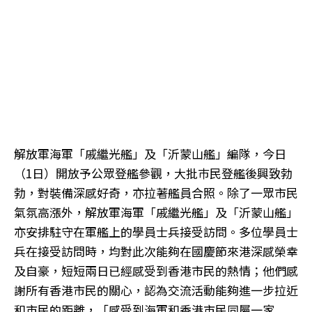
解放軍海軍「戚繼光艦」及「沂蒙山艦」編隊，今日
（1日）開放予公眾登艦參觀，大批巿民登艦後興致勃
勃，對裝備深感好奇，亦拉著艦員合照。除了一眾市民
氣氛高漲外，解放軍海軍「戚繼光艦」及「沂蒙山艦」
亦安排駐守在軍艦上的學員士兵接受訪問。多位學員士
兵在接受訪問時，均對此次能夠在國慶節來港深感榮幸
及自豪，短短兩日已經感受到香港市民的熱情；他們感
謝所有香港市民的關心，認為交流活動能夠進一步拉近
和市民的距離，「感受到海軍和香港市民同屬一家