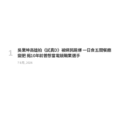
吳業坤高雄拍《試真D》被網民踢爆 一日食五間餐廳
變肥 揭10年前曾想當電競職業選手
7 8 月, 2026