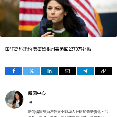
国轩高科违约 美密歇根州要追回2370万补贴
Facebook
Twitter
LinkedIn
电
Telegram
复
子
制
邮
链
新闻中心
件
接
网
站
新闻编辑部为您带来全球华人社区的最新资讯。我