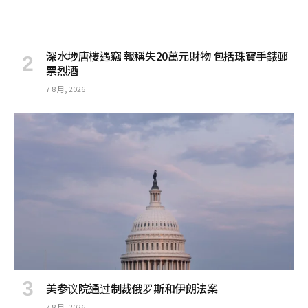
深水埗唐樓遇竊 報稱失20萬元財物 包括珠寶手錶郵
票烈酒
7 8 月, 2026
美参议院通过制裁俄罗斯和伊朗法案
7 8 月, 2026