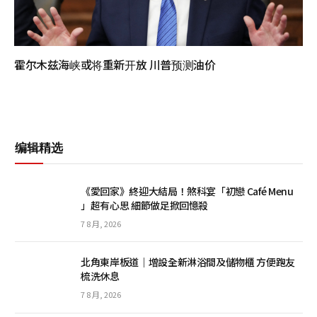
霍尔木兹海峡或将重新开放 川普预测油价
编辑精选
《愛回家》終迎大結局！煞科宴「初戀 Café Menu
」超有心思 細節做足掀回憶殺
7 8 月, 2026
北角東岸板道｜增設全新淋浴間及儲物櫃 方便跑友
梳洗休息
7 8 月, 2026