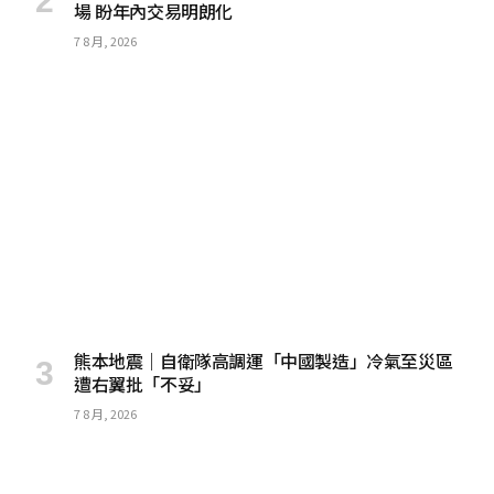
場 盼年內交易明朗化
7 8 月, 2026
熊本地震｜自衛隊高調運「中國製造」冷氣至災區
遭右翼批「不妥」
7 8 月, 2026