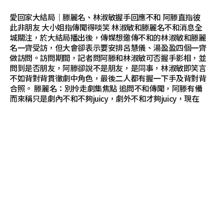
愛回家大結局｜滕麗名、林淑敏握手回應不和 阿滕直指彼
此非朋友 大小姐指傳聞得啖笑 林淑敏和滕麗名不和消息全
城關注，於大結局播出後，傳媒想邀傳不和的林淑敏和滕麗
名一齊受訪，但大會卻表示要安排呂慧儀、湯盈盈四個一齊
做訪問。訪問期間，記者問阿滕和林淑敏可否握手影相，並
問到是否朋友，阿滕卻說不是朋友，是同事，林淑敏即笑言
不如背對背貫徹劇中角色，最後二人都有握一下手及背對背
合照。 滕麗名：別拎走劇集焦點 追問不和傳聞，阿滕有備
而來稱只是劇內不和不夠juicy，劇外不和才夠juicy，現在