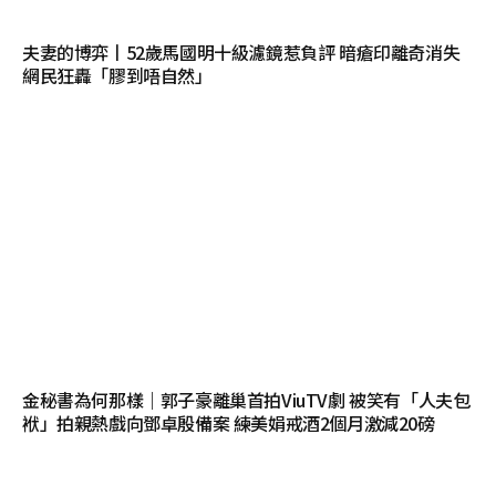
夫妻的博弈丨52歲馬國明十級濾鏡惹負評 暗瘡印離奇消失
網民狂轟「膠到唔自然」
金秘書為何那樣｜郭子豪離巢首拍ViuTV劇 被笑有「人夫包
袱」拍親熱戲向鄧卓殷備案 練美娟戒酒2個月激減20磅