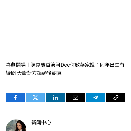
喜劇開場丨陳嘉寶首演阿Dee何啟華家姐：同年出生有
疑問 大讚對方鏡頭後認真
Facebook
Twitter
LinkedIn
电
Telegram
复
子
制
邮
链
新闻中心
件
接