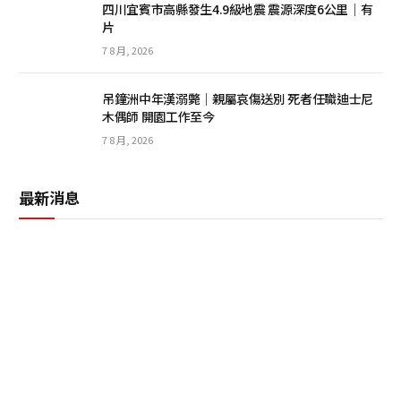
四川宜賓市高縣發生4.9級地震 震源深度6公里｜有
片
7 8 月, 2026
吊鐘洲中年漢溺斃｜親屬哀傷送別 死者任職迪士尼
木偶師 開園工作至今
7 8 月, 2026
最新消息