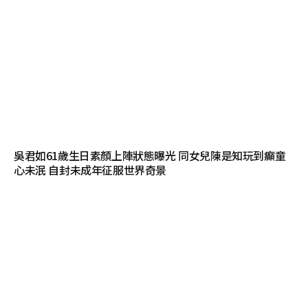
吳君如61歲生日素顏上陣狀態曝光 同女兒陳是知玩到癲童
心未泯 自封未成年征服世界奇景