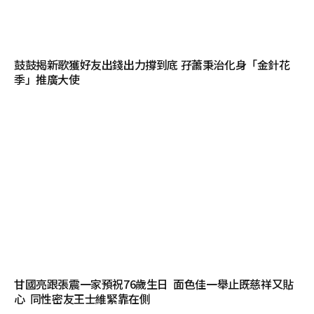
鼓鼓揭新歌獲好友出錢出力撐到底 孖蕭秉治化身「金針花
季」推廣大使
甘國亮跟張震一家預祝76歲生日 面色佳一舉止既慈祥又貼
心 同性密友王士維緊靠在側