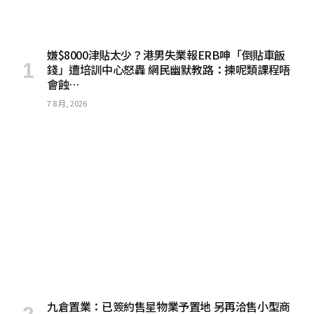
嫌$8000津貼太少？港男失業報ERB呻「倒貼車飯
錢」遭培訓中心怒轟 網民幽默教路：揀呢類課程唔
會蝕…
7 8 月, 2026
九倉置業：已簽約售星物業予置地 另再洽售小型商