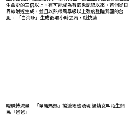
生命史的三倍以上，有可能成為有氣象記錄以來，首個從日
界線附近生成，並且以熱帶風暴級以上強度登陸我國的台
風。 「白海豚」生成後48小時之內，就快速
曖昧博流量｜「單親媽媽」擦邊帳號湧現 逼幼女叫陌生網
民「爸爸」