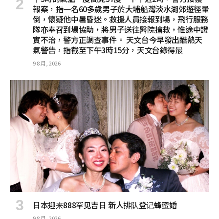
報案，指一名60多歲男子於大埔船灣淡水湖郊遊徑暈
倒，懷疑他中暑昏迷。救援人員接報到場，飛行服務
隊亦奉召到場協助，將男子送往醫院搶救，惟途中證
實不治，警方正調查事件。 天文台今早發出酷熱天
氣警告，指截至下午3時15分，天文台錄得最
9 8 月, 2026
日本迎来888罕见吉日 新人排队登记蜂蜜婚
9 8 月, 2026