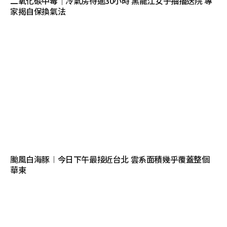
二氧化碳中毒｜冷氣房待逾30小時 黑龍江女子抽搐送院 專
家揭自保換氣法
颱風白海豚︱今日下午最接近台北 雲系面積幾乎覆蓋整個
華東