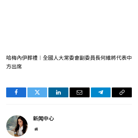
哈梅內伊葬禮︱全國人大常委會副委員長何維將代表中
方出席
Facebook
Twitter
LinkedIn
电
Telegram
复
子
制
邮
链
新闻中心
件
接
网
站