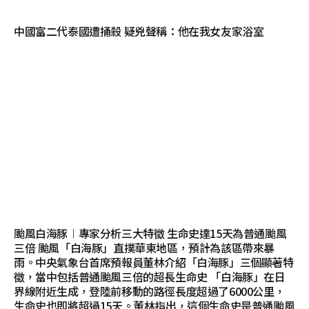
中國富二代泰國遭捅殺 疑兇聲稱：他在我女友家浴室
颱風白海豚︱專家分析三大特徵 生命史達15天為普通颱風
三倍 颱風「白海豚」直撲華東地區，預計為該區帶來暴
雨。中央氣象台首席預報員董林介紹「白海豚」三個顯著特
徵，當中包括普通颱風三倍的超長生命史 「白海豚」在日
界線附近生成，登陸前移動的路徑長度超過了6000公里，
生命史也即將超過15天。董林指出，這個生命史是普通颱風