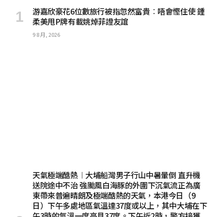
游嘉欣豪花6位數旅行被指忽然富貴︰唔會慳住使 鍾
柔美甩P牌有載姚焯菲證友誼
9 8 月, 2026
天氣極端酷熱︱大埔船灣男子行山中暑暈倒 直升機
送院途中不治 強颱風白海豚的外圍下沉氣流正為廣
東帶來普遍晴朗及極端酷熱的天氣，本港今日（9
日）下午多處地區氣溫達37度或以上，其中大埔在下
午3時的氣溫一度高見37度。下午近2時，警方接獲