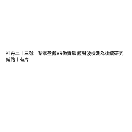
神舟二十三號︱黎家盈戴VR做實驗 超聲波檢測為後續研究
鋪路︱有片