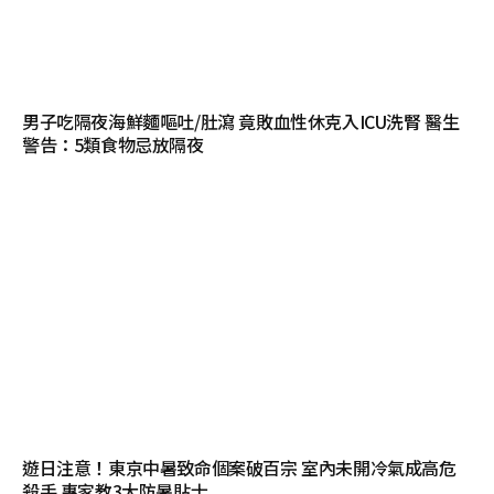
男子吃隔夜海鮮麵嘔吐/肚瀉 竟敗血性休克入ICU洗腎 醫生
警告：5類食物忌放隔夜
遊日注意！東京中暑致命個案破百宗 室內未開冷氣成高危
殺手 專家教3大防暑貼士