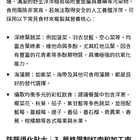
塘、溝渠的野生浮萍極易吸附重金屬與農藥等污染物，
食用風險非常高。若無法取得安全的人工養殖浮萍，可
採用以下常見食材來複製其營養核心：
深綠葉蔬菜：例如菠菜、羽衣甘藍、空心菜等，均
富含葉綠素、維他命與多酚。尤其紅地瓜葉，因含
有豐富的花青素等多酚類物質，具備極強的抗氧化
能力。
海藻類：如紫菜、海帶及其他可食用藻類，都是良
好的替代選擇。
攝取均衡多元的彩虹飲食：建議餐盤中包含洋蔥、
椰菜花、秋葵、茄子、紫甘藍等多色蔬菜，並搭配
藍莓、蔓越莓、提子、番茄、番石榴、奇異果、香
蕉、柑橘類等各式莓果與水果。
防腦退化貼士｜3. 嚴格限制紅肉和加工肉