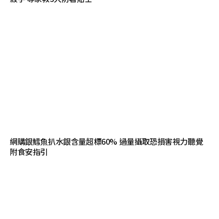
網購銀鱈魚扒水銀含量超標60% 過量攝取恐損害視力聽覺
附食安指引