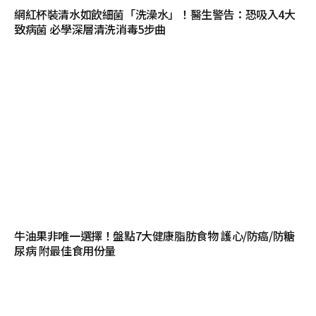
網紅杯裝清水如飲細菌「洗澡水」！醫生警告：恐吸入4大
致病菌 必學深層清洗消毒5步曲
牛油果非唯一選擇！盤點7大健康脂肪食物 護心/防癌/防糖
尿病 附最佳食用份量