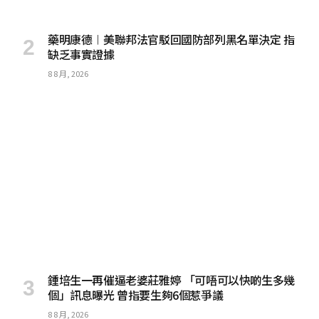
藥明康德︱美聯邦法官駁回國防部列黑名單決定 指
缺乏事實證據
8 8 月, 2026
鍾培生一再催逼老婆莊雅婷 「可唔可以快啲生多幾
個」訊息曝光 曾指要生夠6個惹爭議
8 8 月, 2026