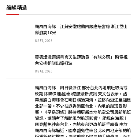
编辑精选
颱風白海豚︱江蘇安徽啟動四級應急響應 浙江岱山
縣浪高10米
8 8 月, 2026
黃德斌激讚談善言天生運動員「有球必應」 盼電視
台安排組隊出埠打波
8 8 月, 2026
颱風白海豚︱周日襲浙江 部分台北內地航班取消或
改期 即睇快運/國泰/港航最新資訊 天文台表示，熱
帶氣旋白海豚會在明日橫過東海，並移向浙江至福建
北部一帶。不少往返香港至台北、內地的航班受影
響。《星島頭條》將持續更新本地航空公司最新航班
資訊，讓讀者了解颱風對航班影響。 颱風白海豚︱
國泰豁免往來台北、內地東部更改航班手續費 由於
颱風白海豚逼近，國泰豁免往來台北及內地東部的航
班重新預訂機票、更改航點及退票的手續費用。 9/8