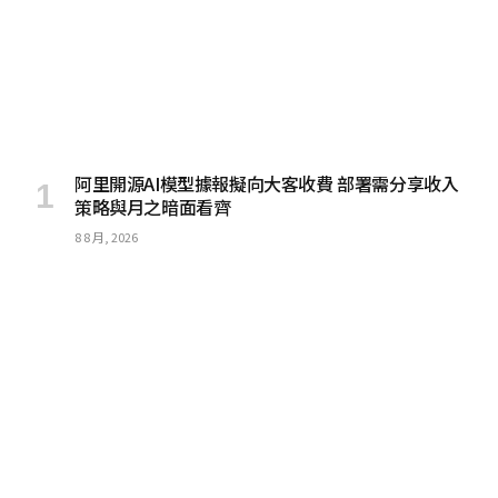
阿里開源AI模型據報擬向大客收費 部署需分享收入
策略與月之暗面看齊
8 8 月, 2026