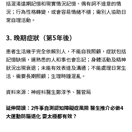
括混淆遠期記憶和現實情況記憶、偶有詞不達意的情
況；行為性格轉變，或會容易情緒不穩；需別人協助日
常自理活動。
3. 晚期症狀（第5年後）
患者生活幾乎完全依賴別人，不能自我照顧，症狀包括
記憶缺損，連熟悉的人和事也會忘記；身體活動及精神
狀況出現衰退；未能有效表達及溝通；不能處理日常生
活、需要長期照顧；生理時鐘混亂。
資料來源：神經科醫生鄭淳予、醫管局
延伸閱讀：2件事自測認知障礙症風險 醫生推介必做4
大運動防腦退化 耍太極都有效？