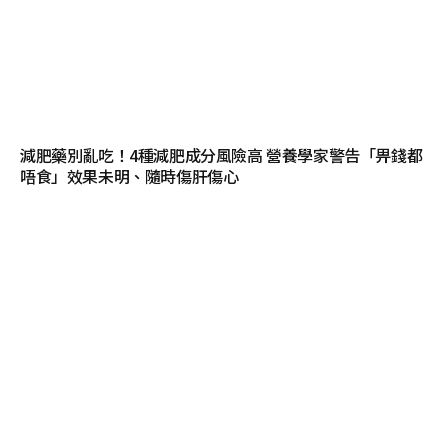
減肥藥別亂吃！4種減肥成分風險高 營養學家警告「畀錢都
唔食」效果未明、隨時傷肝傷心