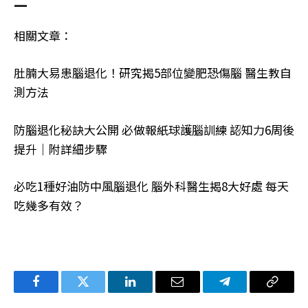
—
相關文章：
肚腩大易患腦退化！研究揭5部位變肥恐傷腦 醫生教自
測方法
防腦退化秘訣大公開 必做報紙球護腦訓練 認知力6周後
提升｜附詳細步驟
必吃1種好油防中風腦退化 腦外科醫生揭8大好處 每天
吃幾多有效？
Facebook
Twitter
LinkedIn
电
Telegram
复