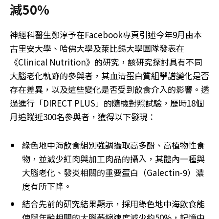
減50%
神經科醫生鄭淳予在Facebook專頁引述今年9月由本
古里安大學、哈佛大學及萊比錫大學團隊發表在
《Clinical Nutrition》的研究，該研究探討具有不同
大腦老化軌跡的參與者，其血清蛋白質組學譜變化是否
存在差異，以及這些變化是否受到飲食介入的影響。透
過進行「DIRECT PLUS」的隨機對照試驗，歷時18個
月追蹤近300名參與者，獲得以下發現：
綠色地中海飲食組別強調攝取高多酚、高植物性食
物，並減少紅肉與加工肉品的攝入，其體內一種與
大腦老化、發炎相關的重要蛋白（Galectin-9）濃
度有所下降。
結合先前的研究結果顯示，採用綠色地中海飲食能
使與年齡相關的大腦萎縮速度減少約50%，記憶中