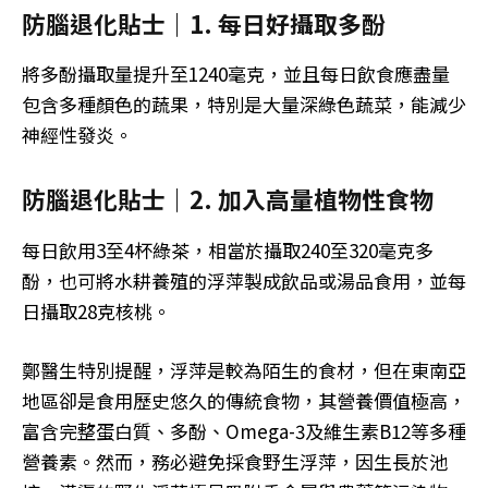
防腦退化貼士｜1. 每日好攝取多酚
將多酚攝取量提升至1240毫克，並且每日飲食應盡量
包含多種顏色的蔬果，特別是大量深綠色蔬菜，能減少
神經性發炎。
防腦退化貼士｜2. 加入高量植物性食物
每日飲用3至4杯綠茶，相當於攝取240至320毫克多
酚，也可將水耕養殖的浮萍製成飲品或湯品食用，並每
日攝取28克核桃。
鄭醫生特別提醒，浮萍是較為陌生的食材，但在東南亞
地區卻是食用歷史悠久的傳統食物，其營養價值極高，
富含完整蛋白質、多酚、Omega-3及維生素B12等多種
營養素。然而，務必避免採食野生浮萍，因生長於池