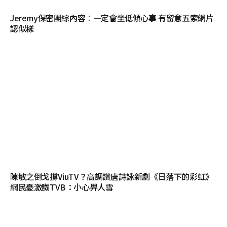
Jeremy保密團綜內容︰一定會坐低傾心事 有留意五索網片
認似樣
陳敏之倒戈撐ViuTV？高調讚唐詩詠新劇《日落下的彩虹》
網民憂激嬲TVB：小心畀人雪