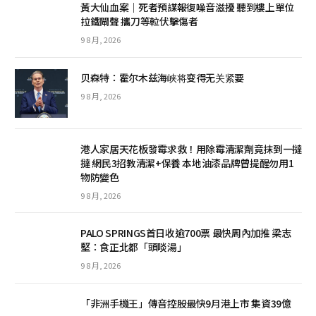
黃大仙血案│死者預謀報復噪音滋擾 聽到樓上單位
拉鐵閘聲 攜刀等𨋢伏擊傷者
9 8 月, 2026
贝森特：霍尔木兹海峡将变得无关紧要
9 8 月, 2026
港人家居天花板發霉求救！用除霉清潔劑竟抹到一撻
撻 網民3招教清潔+保養 本地油漆品牌曾提醒勿用1
物防變色
9 8 月, 2026
PALO SPRINGS首日收逾700票 最快周內加推 梁志
堅：食正北都「頭啖湯」
9 8 月, 2026
「非洲手機王」傳音控股最快9月港上市 集資39億