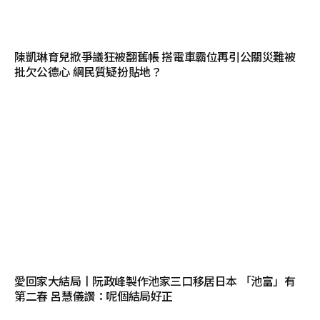
陳凱琳育兒掀爭議狂被翻舊帳 搭電車霸位再引公關災難被
批欠公德心 網民質疑扮貼地？
愛回家大結局丨阮政峰製作池家三口移居日本 「池富」有
第二春 呂慧儀讚：呢個結局好正