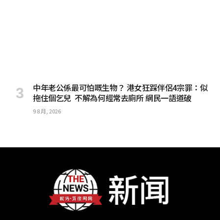
中年老公係最可怕嘅生物？ 港女狂踩伴侶4宗罪：似
拖住個乞兒 不解為何經常去廁所 網民一語道破
9 8 月, 2026