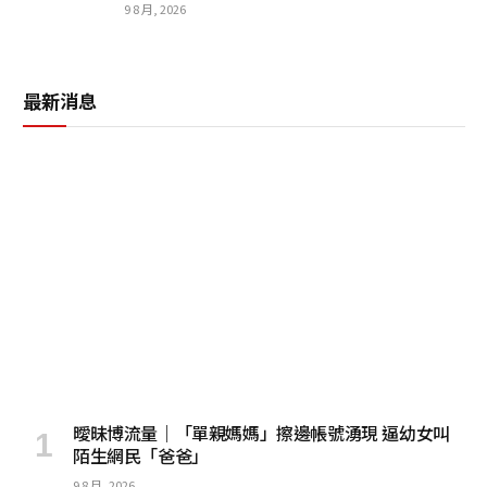
9 8 月, 2026
最新消息
曖昧博流量｜「單親媽媽」擦邊帳號湧現 逼幼女叫
陌生網民「爸爸」
9 8 月, 2026