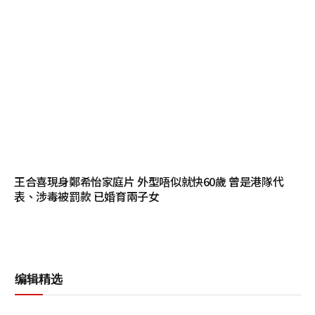
王合喜現身鄭希怡家庭片 外型唔似就快60歲 曾是港隊代
表、涉毒被罰款 已婚育兩子女
编辑精选