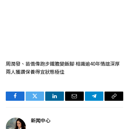
周潤發、苗僑偉跑步鐵膽變飯腳 相識逾40年情誼深厚
兩人獲讚保養得宜狀態極佳
Facebook
Twitter
LinkedIn
电
Telegram
复
子
制
邮
链
新闻中心
件
接