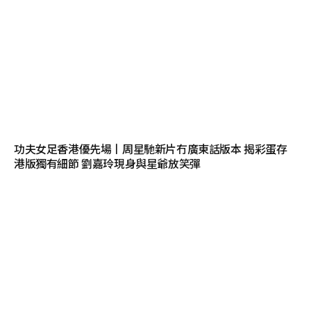
功夫女足香港優先場丨周星馳新片冇廣東話版本 揭彩蛋存
港版獨有細節 劉嘉玲現身與星爺放笑彈