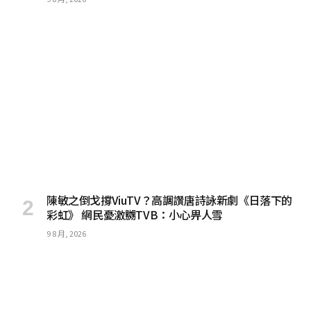
陳敏之倒戈撐ViuTV？高調讚唐詩詠新劇《日落下的
彩虹》 網民憂激嬲TVB：小心畀人雪
9 8 月, 2026