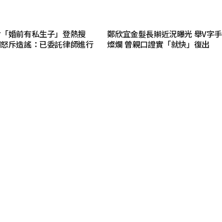
射「婚前有私生子」登熱搜
鄭欣宜金髮長辮近況曝光 舉V字
明怒斥造謠：已委託律師進行
燦爛 曾親口證實「就快」復出