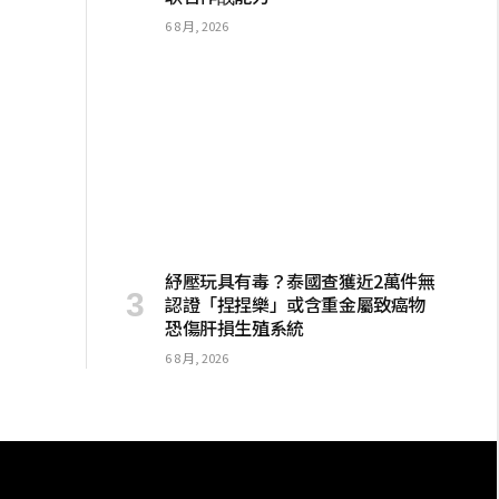
6 8 月, 2026
紓壓玩具有毒？泰國查獲近2萬件無
認證「捏捏樂」或含重金屬致癌物
恐傷肝損生殖系統
6 8 月, 2026