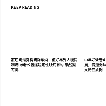
KEEP READING
莊思明最愛楊明夠單純：佢好易畀人呃同
中年好聲音4
利用 爆老公曾經唔定性晚晚有約 忽然變
員」傳遭淘汰
宅男
支持狂放閃