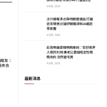
6 8 月, 2026
沃什據報多次與特朗普通話 打破
近年慣例 討論伊朗戰爭和AI崛起
等影響
6 8 月, 2026
莊思明最愛楊明夠單純：佢好易畀
人呃同利用 爆老公曾經唔定性晚
晚有約 忽然變宅男
憶故友：
6 8 月, 2026
唔夾合
最新消息