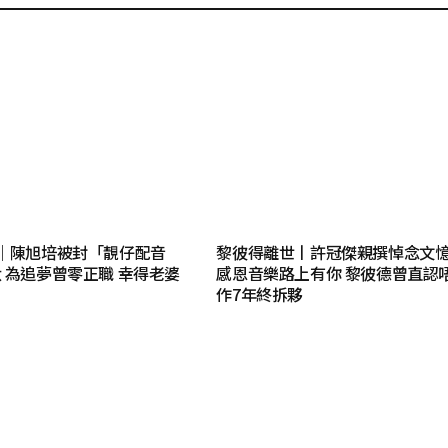
｜陳旭培被封「靚仔配音
黎彼得離世丨許冠傑親撰悼念文
 為追夢曾零正職 幸得老婆
感恩音樂路上有你 黎彼德曾直認
作7年終拆夥