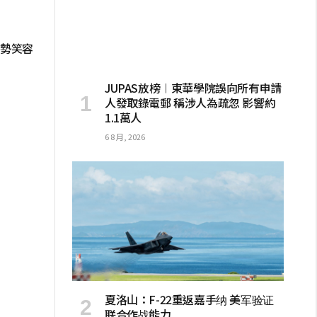
手勢笑容
JUPAS放榜︱東華學院誤向所有申請
人發取錄電郵 稱涉人為疏忽 影響約
1.1萬人
6 8 月, 2026
夏洛山：F-22重返嘉手纳 美军验证
联合作战能力