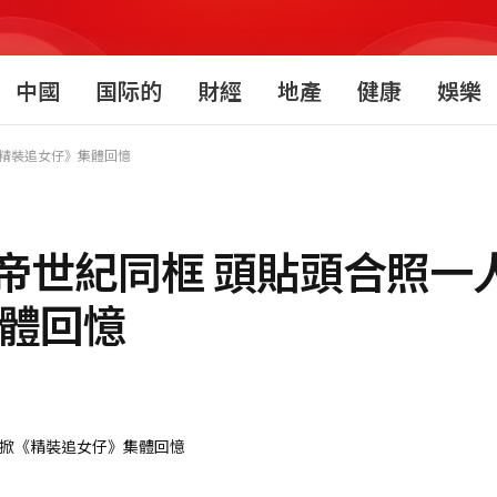
中國
国际的
財經
地產
健康
娛樂
《精裝追女仔》集體回憶
帝世紀同框 頭貼頭合照一
集體回憶