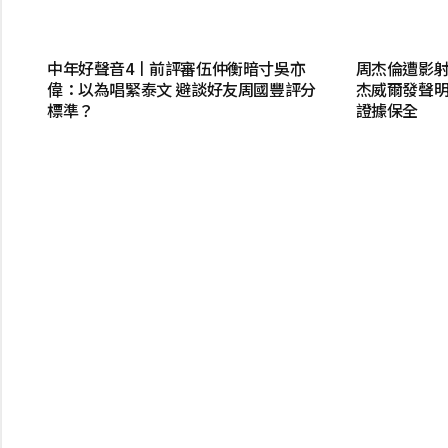
中年好聲音4丨前評審伍仲衡暗寸吳亦
周杰倫遭影
偉：以為唱緊泰文 避談好友周國豐評分
杰威爾發聲
標準？
證據保全