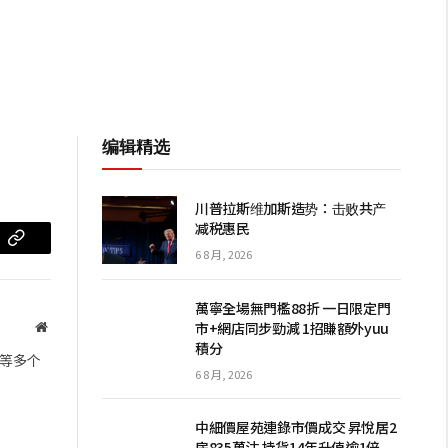
编辑精选
川普拉斯维加斯造势：击败共产
减税惠民
m
复
6 8 月, 2026
制
萬寧全場無門檻88折 一日限定門
链
市+網店同步勁減 1招賺額外yuu
网
積分
站
接
等多个
6 8 月, 2026
中細價屋苑連錄市價成交 昇悅居2
房835萬沽 持貨14年升值逾1倍