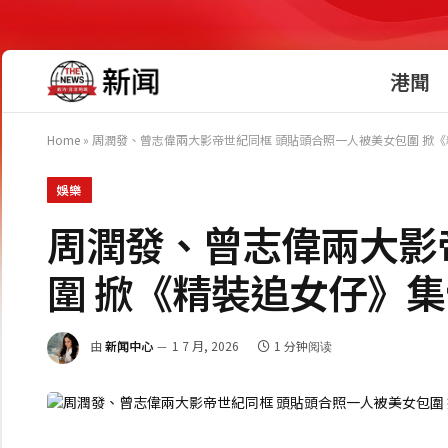
港聞
Home
»
周潤發、曾志偉兩大影帝世紀同框 頭貼頭合照一人被美女包圍 掀
娛樂
周潤發、曾志偉兩大影
圍 掀《精裝追女仔》
由
新闻中心
1 7 月, 2026
1 分钟阅读