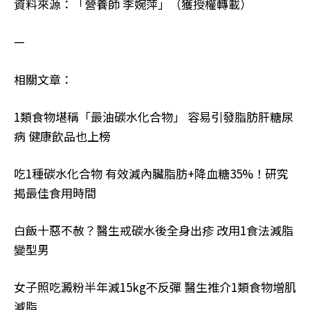
資料來源：「營養師 李婉萍」（獲授權轉載）
—
相關文章：
1類食物堪稱「最油碳水化合物」 容易引發脂肪肝糖尿
病 健康飲品也上榜
吃1種碳水化合物 有效減內臟脂肪+降血糖35%！研究
揭最佳食用時間
白飯十惡不赦？醫生戒碳水後全身出疹 改用1食法減脂
變型男
女子照吃澱粉半年減15kg不反彈 醫生推介1類食物增肌
減脂