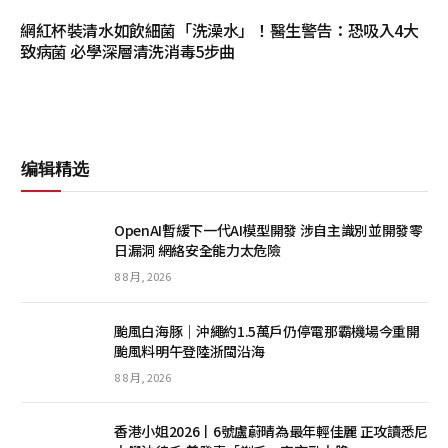
網紅杯裝清水如飲細菌「洗澡水」！醫生警告：恐吸入4大
致病菌 必學深層清洗消毒5步曲
编辑精选
OpenAI暫緩下一代AI模型開發 涉自主識別並開發零
日漏洞 網絡安全能力太危險
8 8 月, 2026
颱風白海豚｜沖繩約1.5萬戶仍停電那霸機場今重開
颱風料明午登陸浙閩沿海
8 8 月, 2026
香港小姐2026丨6號盧蔚晴為最年輕佳麗 正攻讀悉尼