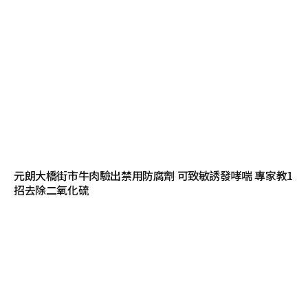
元朗大橋街市牛肉驗出禁用防腐劑 可致敏誘發哮喘 專家教1
招去除二氧化硫