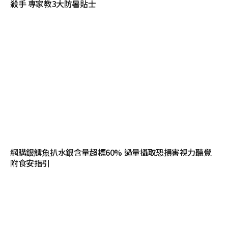
殺手 專家教3大防暑貼士
網購銀鱈魚扒水銀含量超標60% 過量攝取恐損害視力聽覺
附食安指引