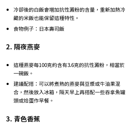
冷卻後的白飯會增加抗性澱粉的含量，重新加熱冷
藏的米飯也能保留這種特性。
食物例子：日本壽司飯
2.⁠ ⁠隔夜燕麥
這種燕麥每100克約含有3.6克的抗性澱粉，相當於
一碗飯。
建議配搭：可以將煮熟的燕麥與豆漿或牛油果混
合，然後放入冰箱，隔天早上再搭配一些吞拿魚罐
頭或烚蛋作早餐。
3.⁠ ⁠青色香蕉