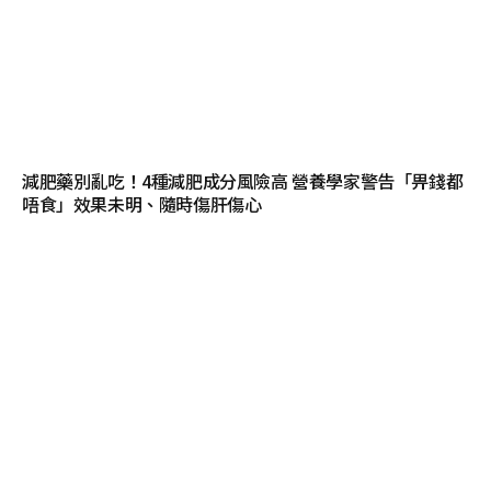
減肥藥別亂吃！4種減肥成分風險高 營養學家警告「畀錢都
唔食」效果未明、隨時傷肝傷心