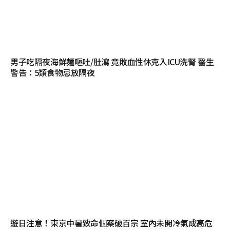
男子吃隔夜海鮮麵嘔吐/肚瀉 竟敗血性休克入ICU洗腎 醫生
警告：5類食物忌放隔夜
遊日注意！東京中暑致命個案破百宗 室內未開冷氣成高危