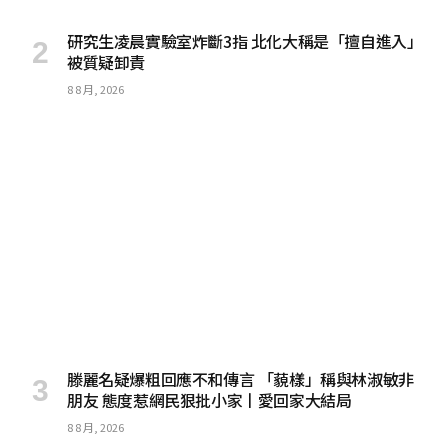
研究生凌晨實驗室炸斷3指 北化大稱是「擅自進入」
被質疑卸責
8 8 月, 2026
滕麗名疑爆粗回應不和傳言 「藐樣」稱與林淑敏非
朋友 態度惹網民狠批小家丨愛回家大結局
8 8 月, 2026