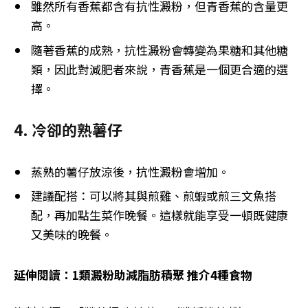
雖然所有香蕉都含有抗性澱粉，但青香蕉的含量更
高。
隨著香蕉的成熟，抗性澱粉會轉變為果糖和其他糖
類，因此對減肥者來說，青香蕉是一個更合適的選
擇。
4.⁠ ⁠冷卻的熟薯仔
蒸熟的薯仔放涼後，抗性澱粉會增加。
建議配搭：可以將其與煎雞、煎蝦或煎三文魚搭
配，再加點生菜作晚餐。這樣就能享受一頓既健康
又美味的晚餐。
延伸閱讀：1類澱粉助減脂肪積聚 推介4種食物