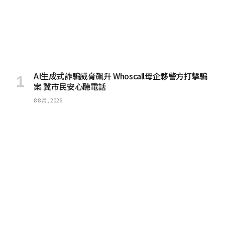
AI生成式詐騙威脅飆升 Whoscall母企夥警方打擊騙
案 冀市民安心聽電話
8 8 月, 2026