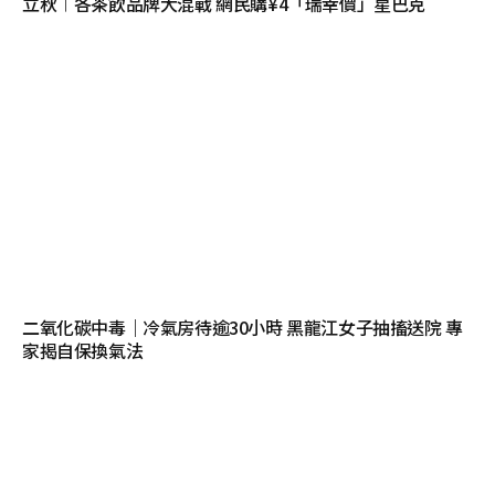
立秋︱各茶飲品牌大混戰 網民購¥4「瑞幸價」星巴克
二氧化碳中毒｜冷氣房待逾30小時 黑龍江女子抽搐送院 專
家揭自保換氣法