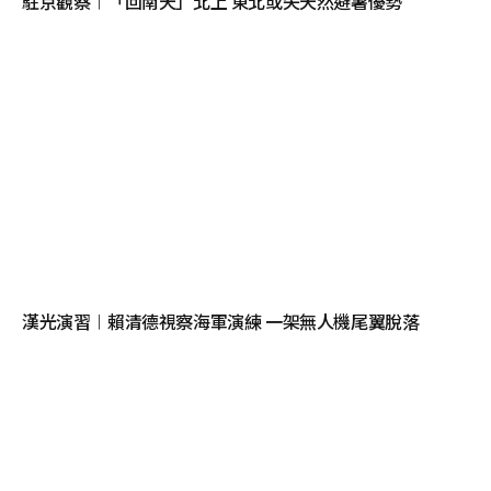
駐京觀察︱「回南天」北上 東北或失天然避暑優勢
漢光演習︱賴清德視察海軍演練 一架無人機尾翼脫落