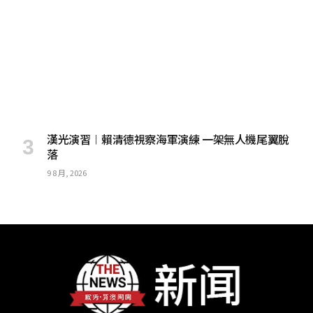
漢光演習︱賴清德視察海軍演練 一架無人機尾翼脫
落
9 8 月, 2026