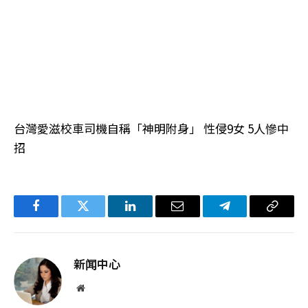
台灣愛滋校車司機自稱「神明附身」 性侵9女 5人慘中
招
Facebook
Twitter
LinkedIn
电
Telegram
复
子
制
邮
链
新闻中心
件
接
网
站