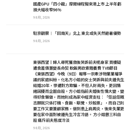
國產GPU「四小龍」摩爾線程擬來港上市 上半年虧
損大幅收窄96%
9 8 月, 2026
駐京觀察︱「回南天」北上 東北或失天然避暑優勢
9 8 月, 2026
東張西望丨婦人尋死獲救後哭訴前夫呃身家 買樓疑
遭食差價兼變長命契 軟飯男欲索贍養費 TVB節目
《東張西望》今晚（9日）報導一宗牽涉物業業權爭
議的家庭糾紛。化名方小姐的女士哭訴與前夫鍾先生
結婚20年，慘遭對方欺騙，不但人財兩失，更因情
緒困擾而企圖自殺。方小姐指前夫婚後性情大變，變
得好食懶做，而她則成為家中經濟支柱：「佢話佢嘅
志願就只係打機、食飯、瞓覺、炒股票」，而自己則
要工作又要兼顧家務，做到患上肩周炎，後來失業更
要在家中面對被鍾先生冷言冷語。 方小姐曾三料自
殺 痛斥前夫態度冷淡
9 8 月, 2026