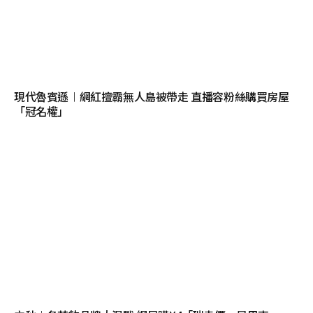
現代魯賓遜︱網紅擅霸無人島被帶走 直播容粉絲購買房屋
「冠名權」