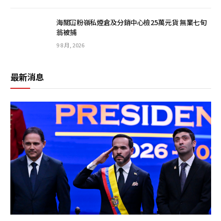
海關冚粉嶺私煙倉及分銷中心檢25萬元貨 無業七旬
翁被捕
9 8 月, 2026
最新消息