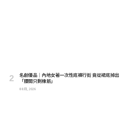
名創優品｜內地女著一次性底褲行街 竟從裙底掉出
「腰間只剩橡筋」
8 8 月, 2026