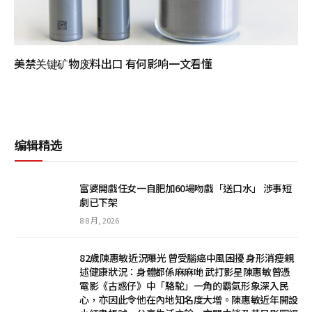
美禁关键矿物废料出口 有何影响一文看懂
编辑精选
富婆開戲任女一自肥加60場吻戲「送口水」 涉事短
劇已下架
8 8 月, 2026
82歲陳惠敏近況曝光 曾受腦癌中風困擾 身形消瘦親
述健康狀況：身體都係麻麻哋 武打影星陳惠敏曾憑
電影《古惑仔》中「駱駝」一角的霸氣形象深入民
心，亦因此令他在內地知名度大增。陳惠敏近年開設