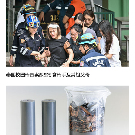
泰国校园枪击案酿9死 含枪手及其祖父母