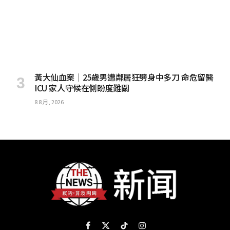
黃大仙血案｜25歲男遭鄰居狂劈身中多刀 命危留醫
ICU 家人守候在側盼度難關
8 8 月, 2026
Facebook
X
TikTok
Instagram