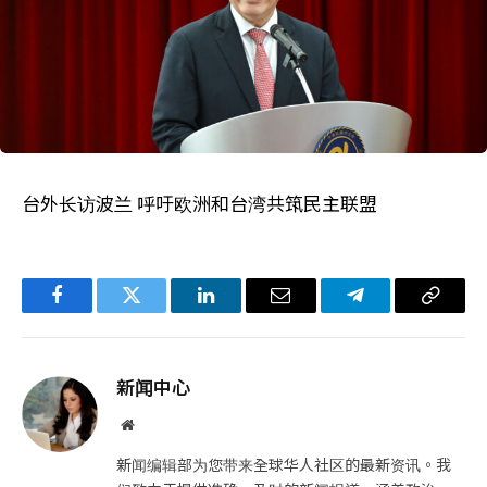
台外长访波兰 呼吁欧洲和台湾共筑民主联盟
Facebook
Twitter
LinkedIn
电
Telegram
复
子
制
邮
链
新闻中心
件
接
网
站
新闻编辑部为您带来全球华人社区的最新资讯。我