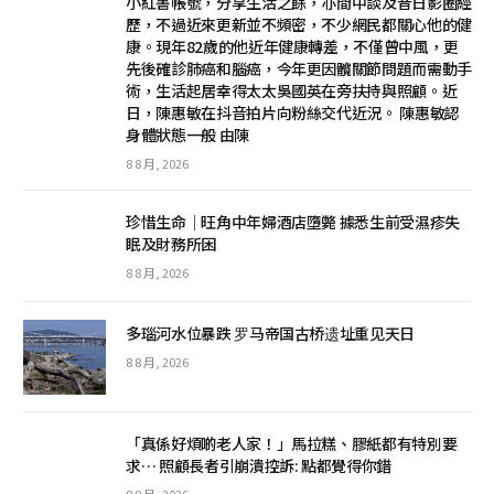
小紅書帳號，分享生活之餘，亦間中談及昔日影圈經
歷，不過近來更新並不頻密，不少網民都關心他的健
康。現年82歲的他近年健康轉差，不僅曾中風，更
先後確診肺癌和腦癌，今年更因髖關節問題而需動手
術，生活起居幸得太太吳國英在旁扶持與照顧。近
日，陳惠敏在抖音拍片向粉絲交代近況。 陳惠敏認
身體狀態一般 由陳
8 8 月, 2026
珍惜生命│旺角中年婦酒店墮斃 據悉生前受濕疹失
眠及財務所困
8 8 月, 2026
多瑙河水位暴跌 罗马帝国古桥遗址重见天日
8 8 月, 2026
「真係好煩啲老人家！」馬拉糕、膠紙都有特別要
求… 照顧長者引崩潰控訴: 點都覺得你錯
8 8 月, 2026