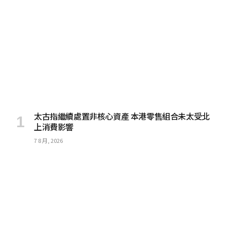
太古指繼續處置非核心資產 本港零售組合未太受北
上消費影響
7 8 月, 2026