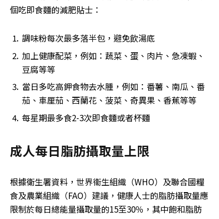
個吃即食麵的減肥貼士：
調味粉每次最多落半包，避免飲湯底
加上健康配菜，例如：蔬菜、蛋、肉片、急凍蝦、
豆腐等等
當日多吃高鉀食物去水腫，例如：番薯、南瓜、番
茄、車厘茄、西蘭花、菠菜、奇異果、香蕉等等
每星期最多食2-3次即食麵或者杯麵
成人每日脂肪攝取量上限
根據衛生署資料，世界衞生組織（WHO）及聯合國糧
食及農業組織（FAO）建議，健康人士的脂肪攝取量應
限制於每日總能量攝取量的15至30％，其中飽和脂肪