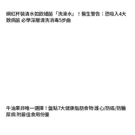
網紅杯裝清水如飲細菌「洗澡水」！醫生警告：恐吸入4大
致病菌 必學深層清洗消毒5步曲
牛油果非唯一選擇！盤點7大健康脂肪食物 護心/防癌/防糖
尿病 附最佳食用份量