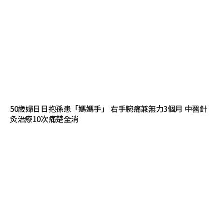
50歲婦日日抱孫患「媽媽手」 右手腕痛兼無力3個月 中醫針
灸治療10次痛楚全消