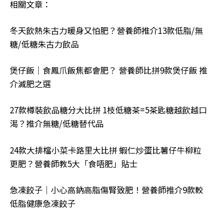
相關文章：
冬天飲熱朱古力暖身又怕肥？營養師推介13款低脂/無
糖/低糖朱古力飲品
煲仔飯｜食鳳爪飯焦都會肥？ 營養師比拼9款煲仔飯 推
介減肥之選
27款樽裝飲品糖分大比拼 1枝低糖茶=5茶匙糖越飲越口
渴？推介無糖/低糖替代品
24款大排檔小菜卡路里大比拼 蝦仁炒蛋比薯仔牛柳粒
更肥？營養師教5大「食唔肥」貼士
急凍餃子｜小心高鈉高脂傷腎致肥！營養師推介9款較
低脂健康急凍餃子