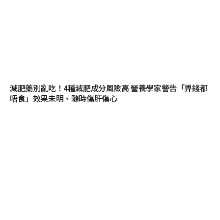
減肥藥別亂吃！4種減肥成分風險高 營養學家警告「畀錢都
唔食」效果未明、隨時傷肝傷心