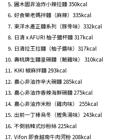
圃木園非油炸小辣拉麵 350kcal
好食樂老媽拌麵（麻辣）335kcal
東洋水產正麵系列（豚骨味）332kcal
日清 x AFURI 柚子鹽杯麵 317kcal
日清拉王拉麵（柚子醬味）317kcal
壽桃牌生麵皇碗麵（鮑雞味） 310kcal
KIKI 椒麻拌麵 293kcal
農心非油炸辛大碗麵 285kcal
農心非油炸香辣海鮮碗麵 275kcal
農心非油炸米粉（雞肉味） 255kcal
出前一丁棒烏冬（鰹魚湯味）243kcal
不倒翁韓式炒粉絲 225kcal
Vifon 即食越南牛肉河粉 208kcal