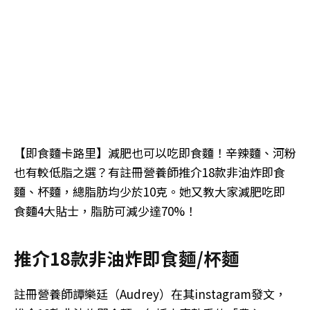
【即食麵卡路里】減肥也可以吃即食麵！辛辣麵、河粉
也有較低脂之選？有註冊營養師推介18款非油炸即食
麵、杯麵，總脂肪均少於10克。她又教大家減肥吃即
食麵4大貼士，脂肪可減少達70%！
推介18款非油炸即食麵/杯麵
註冊營養師譚樂廷（Audrey）在其instagram發文，