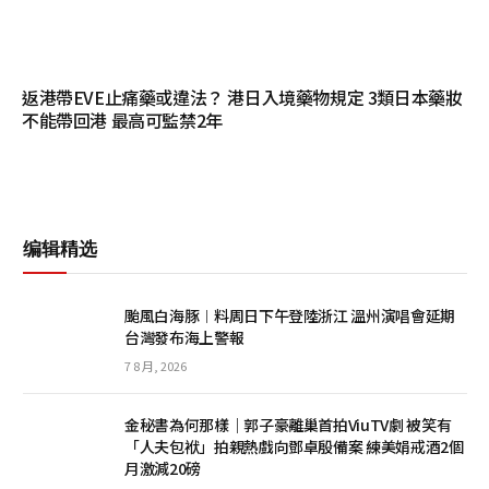
返港帶EVE止痛藥或違法？ 港日入境藥物規定 3類日本藥妝
不能帶回港 最高可監禁2年
编辑精选
颱風白海豚︱料周日下午登陸浙江 溫州演唱會延期
台灣發布海上警報
7 8 月, 2026
金秘書為何那樣｜郭子豪離巢首拍ViuTV劇 被笑有
「人夫包袱」拍親熱戲向鄧卓殷備案 練美娟戒酒2個
月激減20磅