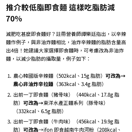
推介較低脂即食麵 這樣吃脂肪減
70%
減肥吃甚麼即食麵好？註冊營養師譚樂廷指出，以辛辣
麵作例子，與非油炸麵相比，油炸辛辣麵的脂肪含量高
出4倍！她建議大家選擇即食麵時，可考慮改為非油炸
麵，以減少脂肪的攝取量，例子如下：
農心韓國版辛辣麵（502kcal、15g 脂肪）
可改為→
農心非油炸辛拉麵
（363kcal、3.4g 脂肪）
出前一丁即食麵（豬骨味）（440kcal、17.8g 脂
肪）
可改為→
東洋水產正麵系列（豚骨味）
（332kcal、6.5g 脂肪）
出前一丁即食麵（牛肉味）（456kcal、19.9g 脂
肪）
可改為
→
ifon 即食越南牛肉河粉（208kcal、