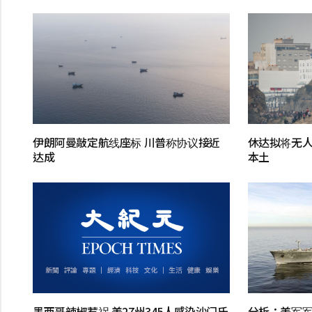
伊朗阿曼敲定航线座标 川普称协议接近
休达拟将无
达成
本土
墨西哥辣椒惹祸 美27州345人感染沙门氏
分析：美军军