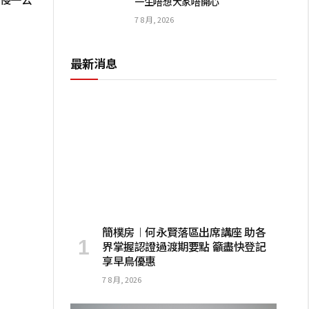
一生唔想大家唔開心
7 8 月, 2026
最新消息
簡樸房︱何永賢落區出席講座 助各
界掌握認證過渡期要點 籲盡快登記
享早鳥優惠
7 8 月, 2026