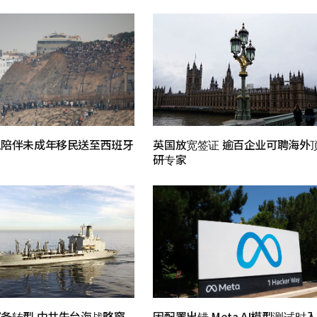
人陪伴未成年移民送至西班牙
英国放宽签证 逾百企业可聘海外
研专家
备转型 中共失台海战略窗
因配置出错 Meta AI模型测试时