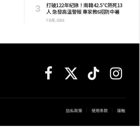
打破122年紀錄！南韓42.5℃熱死13
人 急發高溫警報 專家教6招防中暑
7 8 月, 2026
Facebook
X
TikTok
Instagram
(Twitter)
隐私政策
使用条款
接触