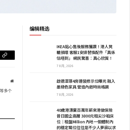
编辑精选
IKEA貼心售後服務獲讚！港人凳
轆損壞 客服1安排替換配件「真係
估唔到」 網民驚喜：真心欣賞！
m
复
7 8 月, 2026
制
链
啟德澐璟4房連裝修示位曝光 融入
网
墨綠色家具 營造內斂時尚格調
站
接
等多个
7 8 月, 2026
40歲港漂棄百萬年薪來港做保險
昔日國企高層 3800元租尖沙咀床
位｜租盤Million 內地一個體制內
的穩定職位往往是不少人夢寐以求