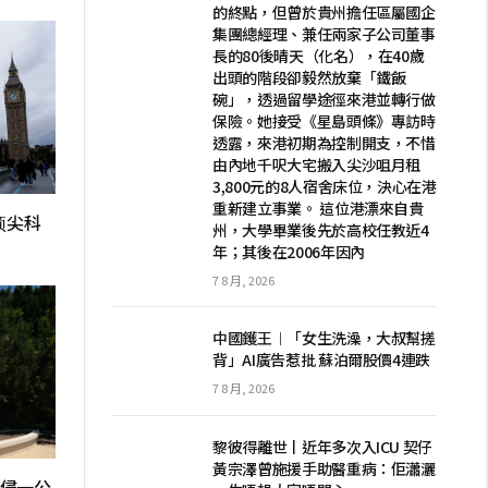
的終點，但曾於貴州擔任區屬國企
集團總經理、兼任兩家子公司董事
長的80後晴天（化名），在40歲
出頭的階段卻毅然放棄「鐵飯
碗」，透過留學途徑來港並轉行做
保險。她接受《星島頭條》專訪時
透露，來港初期為控制開支，不惜
由內地千呎大宅搬入尖沙咀月租
3,800元的8人宿舍床位，決心在港
重新建立事業。 這位港漂來自貴
顶尖科
州，大學畢業後先於高校任教近4
年；其後在2006年因內
7 8 月, 2026
中國鑊王︱「女生洗澡，大叔幫搓
背」AI廣告惹批 蘇泊爾股價4連跌
7 8 月, 2026
黎彼得離世丨近年多次入ICU 契仔
黃宗澤曾施援手助醫重病：佢瀟灑
入侵一公