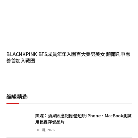
BLACNKPINK BTS成員年年入圍百大美男美女 趙雨凡申惠
善首加入戰圈
编辑精选
美媒：蘋果因應記憶體短缺 iPhone、MacBook測試
用長鑫存儲晶片
10 8 月, 2026