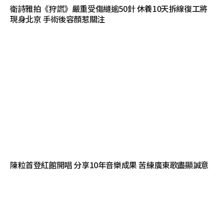
衛詩雅拍《狩謊》嚴重受傷縫逾50針 休養10天拆線復工將
現身北京 手術後容顏惹關注
陳粒首登紅館開唱 分享10年音樂成果 苦練廣東歌盡顯誠意