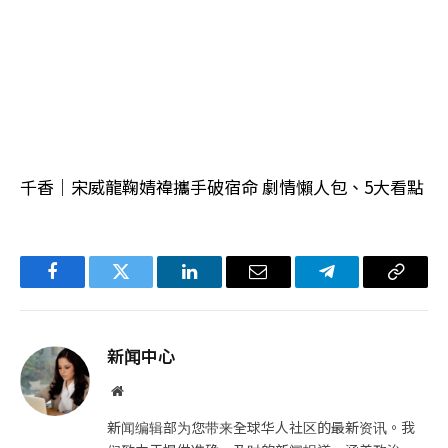
千香｜宋威龍鞠婧禕攜手破宿命 劇情懶人包、5大看點
Facebook
Twitter
LinkedIn
电
Telegram
复
子
制
邮
链
新闻中心
件
接
网
站
新闻编辑部为您带来全球华人社区的最新资讯。我