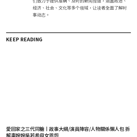
们致力于提供准确、及时的新闻报道，涵盖政治、
经济、社会、文化等多个领域，让读者全面了解时
事动态。
KEEP READING
愛回家之三代同糖丨故事大綱/演員陣容/人物關係懶人包 拆
解車婉婉吳若希母女恩怨