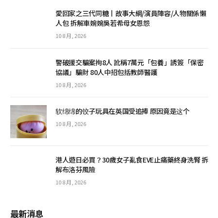
愛回家之三代同糖丨故事大綱/演員陣容/人物關係懶
人包 拆解車婉婉吳若希母女恩怨
10 8 月, 2026
警破援交騙案拘8人 訛稱7萬元「包養」誘簽「保密
協議」騙財 80人中招包括教師醫護
10 8 月, 2026
软绵绵的饺子玩具在英国受追捧 原因竟是这个
10 8 月, 2026
港人遊日必買？30歲女子亂食EVE止痛藥終身洗腎 拆
解布洛芬風險
10 8 月, 2026
最新消息