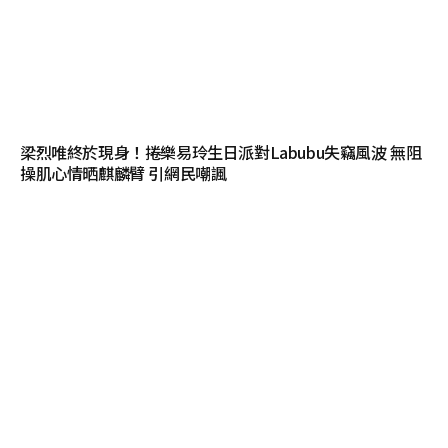
梁烈唯終於現身！捲樂易玲生日派對Labubu失竊風波 無阻
操肌心情晒麒麟臂 引網民嘲諷