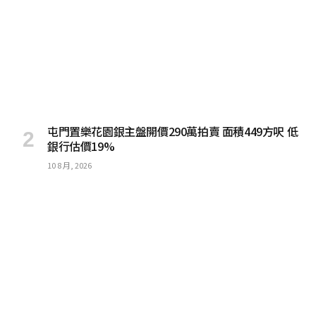
屯門置樂花園銀主盤開價290萬拍賣 面積449方呎 低
銀行估價19%
10 8 月, 2026