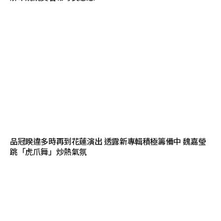
品冠睽違多時再到花蓮演出 透露新專輯積極籌備中 魏嘉瑩
跳「虎爪舞」炒熱氣氛