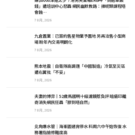
錢」遭培訓中心怒轟 網民幽默教路：揀呢類課程唔
會蝕…
7 8 月, 2026
九倉置業：已簽約售星物業予置地 另再洽售小型商
場 盼年內交易明朗化
7 8 月, 2026
熊本地震｜自衛隊高調運「中國製造」冷氣至災區
遭右翼批「不妥」
7 8 月, 2026
夫妻的博弈丨52歲馬國明十級濾鏡惹負評 暗瘡印離
奇消失網民狂轟「膠到唔自然」
7 8 月, 2026
北角爆水管｜海峯園通宵停水 料周六中午始恢復 水
務署指搶修難度高