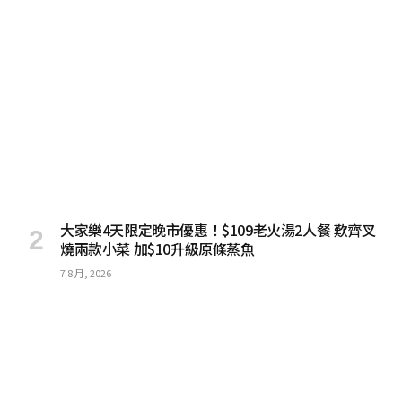
大家樂4天限定晚市優惠！$109老火湯2人餐 歎齊叉
燒兩款小菜 加$10升級原條蒸魚
7 8 月, 2026