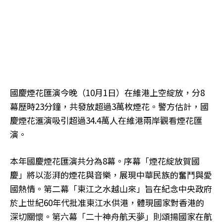
國慶煙花匯演今晚（10月1日）在維港上空綻放，分8
幕歷時23分鐘，共發放超過3萬枚煙花。警方估計，國
慶煙花滙演吸引超過34.4萬人在維港兩岸觀看煙花匯
演。
本年國慶煙花匯演共分為8幕。序幕「煙花綻放賀國
慶」將以澎湃的煙花與音樂，展現中華民族的奮鬥與愛
國熱情。第二幕「東江之水越山來」旨在紀念中央政府
於上世紀60年代批准東江水供港，體現國家對香港的
深切關懷。第六幕「二十神舟航天夢」則頌揚國家在航