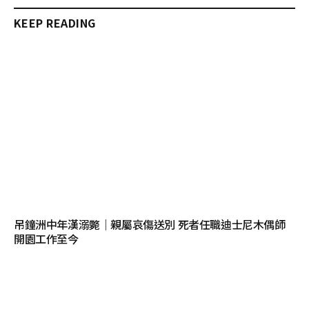
KEEP READING
吊鐘洲中年漢溺斃｜親屬哀傷送別 死者任職迪士尼木偶師
開園工作至今