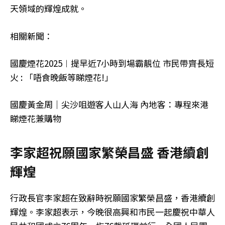
天領域的輝煌成就。
相關新聞：
國慶煙花2025︱提早近7小時到場霸靚位 市民帶齊長短
火 : 「唔食晚飯等睇煙花!」
國慶黃金周｜尖沙咀遊客人山人海 內地客：專程來港
睇煙花兼購物
李家超祝願國家繁榮昌盛 香港續創
輝煌
行政長官李家超在致辭時祝願國家繁榮昌盛，香港續創
輝煌。李家超表示，今晚很高興和市民一起慶祝中華人