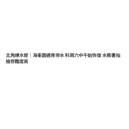
北角爆水管｜海峯園通宵停水 料周六中午始恢復 水務署指
搶修難度高