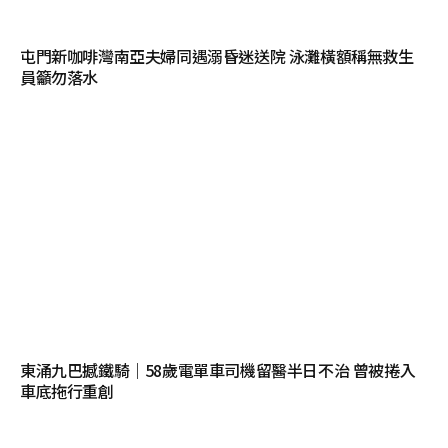
屯門新咖啡灣南亞夫婦同遇溺昏迷送院 泳灘橫額稱無救生
員籲勿落水
東涌九巴撼鐵騎｜58歲電單車司機留醫半日不治 曾被捲入
車底拖行重創