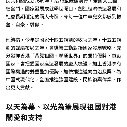
民共和國成立76周年，指76載砥礪前行，全國人民團
結奮鬥，國家發展成就舉世矚目，創造經濟快速發展和
社會長期穩定的兩大奇蹟，令每一位中華兒女都感到振
奮、自豪、驕傲。
他續指，今年是國家十四五規劃的收官之年，十五五規
劃的謀編布局之年，會繼續主動對接國家發展戰略，充
分發揮香港「背靠祖國、聯通世界」的獨特優勢，貢獻
國家。會把握國家高速發展的龐大機遇，加上香港享有
國際機遇的雙重疊加優勢，加快推進邁向由治及興，為
中國式現代化，全面推進強國建設，民族復興偉業，作
出更大貢獻。
以天為幕、以光為筆展現祖國對港
關愛和支持