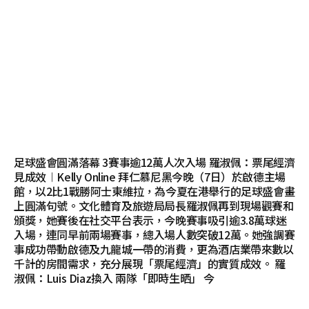
足球盛會圓滿落幕 3賽事逾12萬人次入場 羅淑佩：票尾經濟
見成效︱Kelly Online 拜仁慕尼黑今晚（7日）於啟德主場
館，以2比1戰勝阿士東維拉，為今夏在港舉行的足球盛會畫
上圓滿句號。文化體育及旅遊局局長羅淑佩再到現場觀賽和
頒獎，她賽後在社交平台表示，今晚賽事吸引逾3.8萬球迷
入場，連同早前兩場賽事，總入場人數突破12萬。她強調賽
事成功帶動啟德及九龍城一帶的消費，更為酒店業帶來數以
千計的房間需求，充分展現「票尾經濟」的實質成效。 羅
淑佩：Luis Diaz換入 兩隊「即時生晒」 今