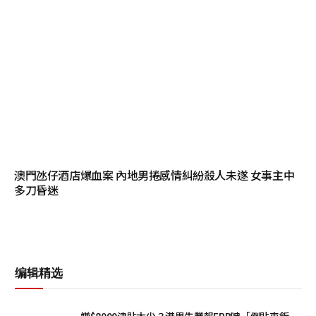
澳門氹仔酒店爆血案 內地男捲感情糾紛殺人未遂 女事主中
多刀昏迷
编辑精选
嫌$8000津貼太少？港男失業報ERB呻「倒貼車飯