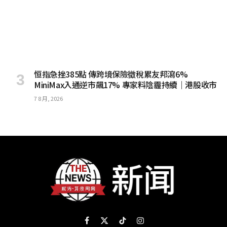
恒指急挫385點 傳跨境保險徵稅累友邦瀉6%
MiniMax入通逆市飆17% 專家料陰霾持續｜港股收市
7 8 月, 2026
Facebook
X
TikTok
Instagram