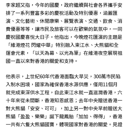
李家超又指，今年的國慶，政府繼續與社會各界攜手安
排了一系列豐富多彩的慶祝活動及特別優惠，涵蓋匯
演、文化藝術、休閒康樂、展覽表演、交通、飲食、消
費優惠等等，讓市民及旅客可以在歡樂的氣氛中，一同
慶祝國慶喜悅大日子。他指出，今晚煙花匯演的主題是
「維港煙花 閃耀中華」特別融入東江水、大熊貓和全
運會元素，「以天為幕、以光為筆」在維港夜空展現祖
國一直以來對香港的關愛和支持。
他表示，上世紀60年代香港面臨大旱災，300萬市民陷
入制水困境，國家為確保香港水源供應，僅用11個月
就完成東深供水工程，自此東江水就一直滋潤香港，六
十年來從未間斷，香港知恩感恩；去年中央贈送香港一
對大熊貓「安安、可可」，加上另一對中央早前贈送大
熊貓「盈盈、樂樂」誕下龍鳳胎「加加、得得」，香港
一共有六隻大熊貓國寶，體現國家對香港的關愛。見證