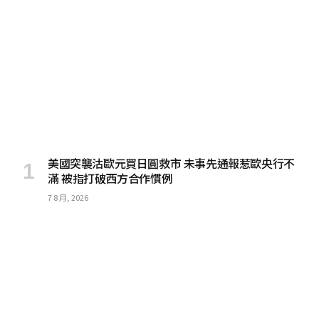
美國突襲沽歐元買日圓救市 未事先通報惹歐央行不
滿 被指打破西方合作慣例
7 8 月, 2026