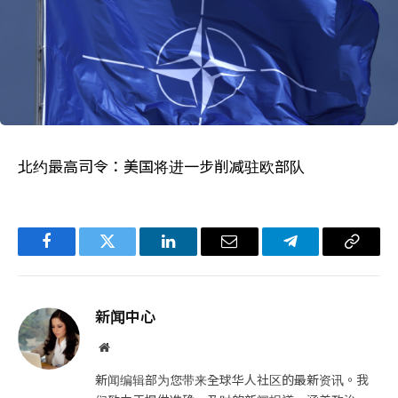
北约最高司令：美国将进一步削减驻欧部队
Facebook
Twitter
LinkedIn
电
Telegram
复
子
制
邮
链
新闻中心
件
接
网
站
新闻编辑部为您带来全球华人社区的最新资讯。我