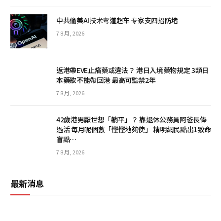
中共偷美AI技术弯道超车 专家支四招防堵
7 8 月, 2026
返港帶EVE止痛藥或違法？ 港日入境藥物規定 3類日
本藥妝不能帶回港 最高可監禁2年
7 8 月, 2026
42歲港男厭世想「躺平」？ 靠退休公務員阿爸長俸
過活 每月呢個數「慳慳地夠使」 精明網民點出1致命
盲點…
7 8 月, 2026
最新消息