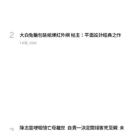
大白兔糖包裝紙爆紅外網 帖主：平面設計經典之作
7 8 月, 2026
陳志雲哽咽憶亡母離世 自責一決定間接害死至親 未