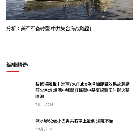
分析：美军军备转型 中共失台海战略窗口
编辑精选
黎彼得離世丨進軍YouTube為增加節目效果故意講
惹火言論 爆圈中秘聞狂踩鄭中基夏韶聲伍仲衡火藥
味濃
7 8 月, 2026
深水埗62歲小巴男乘客車上暈倒 送院不治
7 8 月, 2026