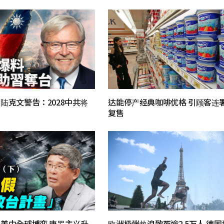
陆克文警告：2028中共将
达能停产经典咖啡优格 引顾客连
复售
美中全球博弈 唐罗主义升
欧洲极端热浪致死逾2.5万人 德国近