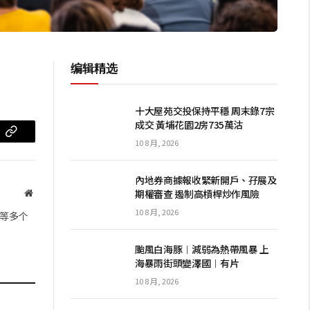
编辑精选
十大屋苑交投保持平穩 周末錄7宗
成交 黃埔花園2房735萬沽
m
复
10 8 月, 2026
制
內地券商據報收緊新開戶、孖展及
链
期權審查 遏制高槓桿炒作風險
网
站
接
10 8 月, 2026
等多个
颱風白海豚︱減弱為熱帶風暴 上
海暴雨街頭變澤國︱有片
10 8 月, 2026