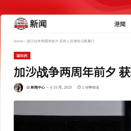
港聞
Home
»
加沙战争两周年前夕 获释人质揭哈马斯暴行
国际的
加沙战争两周年前夕 
由
新闻中心
6 10 月, 2025
1 分钟阅读