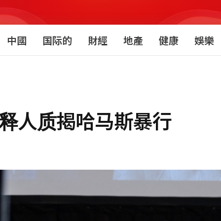
中國
国际的
財經
地產
健康
娛樂
获释人质揭哈马斯暴行