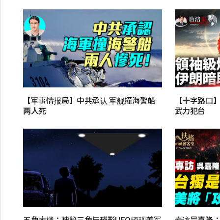
【军事情报局】中共承认 军舰撞海警船
【十字路口】
两人死
武力犯台
五角大楼：神秘三角与球形UFO频现美军
专访吴嘉隆：