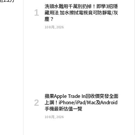
洗頭水難用千萬別扔掉！即學3招隱
藏用法 加水擦拭電視竟可防靜電/灰
塵？
10 8 月, 2026
蘋果Apple Trade In回收價突發全面
上調！iPhone/iPad/Mac及Android
手機最新估值一覽
10 8 月, 2026