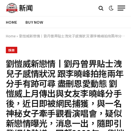
HOME
BUY NOW
Home
»
劉愷威新戀情丨劉丹曾畀貼士洩兒子感情狀況 跟李曉峰拍拖兩年分手有跡可尋 盡刪恩愛動態 劉愷威上月傳出與女友李曉峰分手後，近日即被網民捕獲，與一名神秘女子牽手觀看演唱會，疑似新戀情曝光，消息一出，隨即引發網絡熱議。回顧2022年，劉愷威與內地女星李曉峰大方認愛，當時愛得高調，父親劉丹更是對李曉峰讚譽有加，甚至開綠燈表態支持兒子再婚，然而，這段兩年多的戀情近期頻傳生變。 劉丹對李曉峰態度180度轉戀 曾經視李曉峰為未來新抱的劉丹，早前出席活動時，態度竟出現180度大轉變，被問及兒子的感
娛樂
劉愷威新戀情丨劉丹曾畀貼士洩
兒子感情狀況 跟李曉峰拍拖兩年
分手有跡可尋 盡刪恩愛動態 劉
愷威上月傳出與女友李曉峰分手
後，近日即被網民捕獲，與一名
神秘女子牽手觀看演唱會，疑似
新戀情曝光，消息一出，隨即引