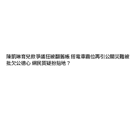
陳凱琳育兒掀爭議狂被翻舊帳 搭電車霸位再引公關災難被
批欠公德心 網民質疑扮貼地？