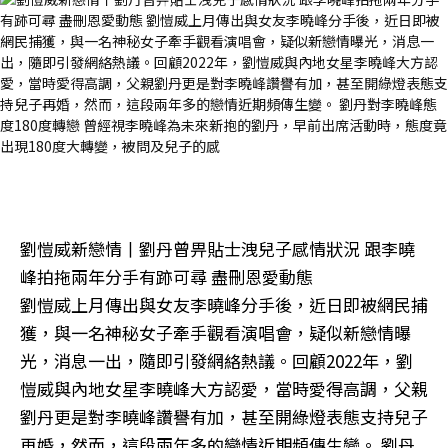
劉愷威新戀情丨劉丹曾畀貼士洩兒子感情狀況 跟李曉
峰拍拖兩年分手有跡可尋 盡刪恩愛動態
劉愷威上月傳出與女友李曉峰分手後，近日即被網民捕
獲，與一名神秘女子牽手觀看演唱會，疑似新戀情曝
光，消息一出，隨即引發網絡熱議。回顧2022年，劉
愷威與內地女星李曉峰大方認愛，當時愛得高調，父親
劉丹更是對李曉峰讚譽有加，甚至開綠燈表態支持兒子
再婚，然而，這段兩年多的戀情近期頻傳生變。 劉丹