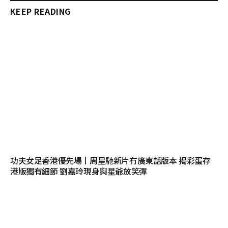
KEEP READING
功夫女足香港優先場丨周星馳新片冇廣東話版本 揭彩蛋存
港版獨有細節 劉嘉玲現身與星爺放笑彈