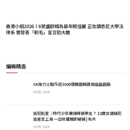
香港小姐2026丨6號盧蔚晴為最年輕佳麗 正攻讀悉尼大學法
律系 曾發表「剃毛」宣言勁大膽
编辑精选
SK海力士擬斥近3000億韓國興建兩座晶圓廠
9 8 月, 2026
逃犯剋星｜時代少年團接棒張學友？ 22歲女通緝犯
追星至上海 一出地鐵閘即被捕 | 有片
9 8 月, 2026