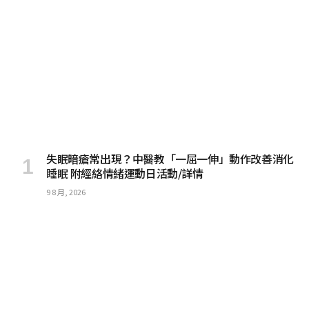
失眠暗瘡常出現？中醫教「一屈一伸」動作改善消化
睡眠 附經絡情緒運動日活動/詳情
9 8 月, 2026