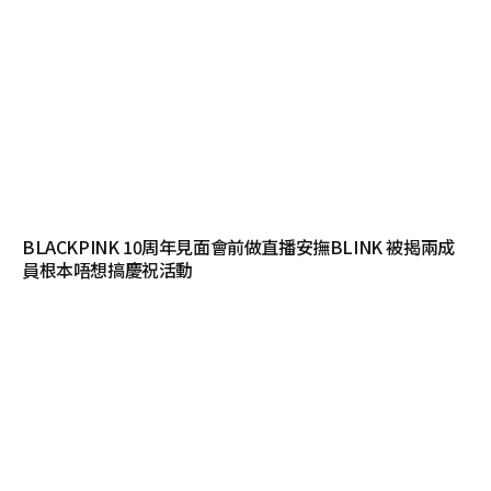
BLACKPINK 10周年見面會前做直播安撫BLINK 被揭兩成
員根本唔想搞慶祝活動