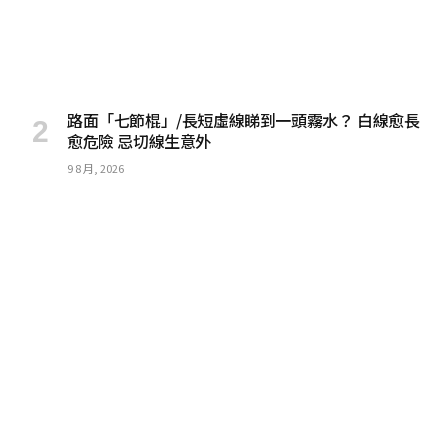
路面「七節棍」/長短虛線睇到一頭霧水？ 白線愈長
愈危險 忌切線生意外
9 8 月, 2026