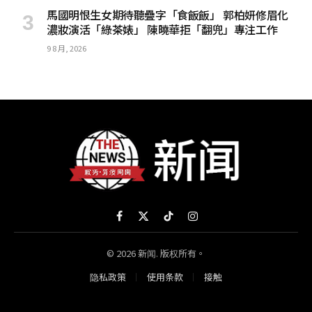
馬國明恨生女期待聽疊字「食飯飯」 郭柏妍修眉化
濃妝演活「綠茶婊」 陳曉華拒「翻兜」專注工作
9 8 月, 2026
Facebook
X
TikTok
Instagram
(Twitter)
© 2026 新闻. 版权所有。
隐私政策
使用条款
接触