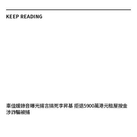
KEEP READING
車佳媛錄音曝光揚言搞死李昇基 拒退5900萬港元租屋按金
涉詐騙被捕