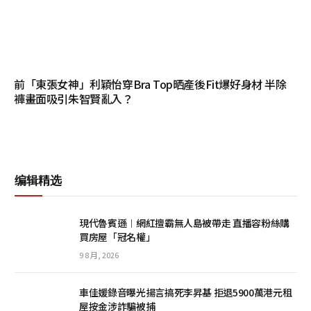
前「東張女神」利穎怡穿Bra Top晒產後Fit爆好身材 半除
褲畫面吸引朱智賢亂入？
编辑精选
現代魯賓遜︱網紅擅霸無人島被帶走 直播容粉絲購
買房屋「冠名權」
9 8 月, 2026
車佳媛錄音曝光揚言搞死李昇基 拒退5900萬港元租
屋按金涉詐騙被捕