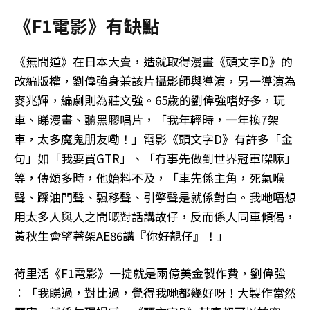
《F1電影》有缺點
《無間道》在日本大賣，造就取得漫畫《頭文字D》的
改編版權，劉偉強身兼該片攝影師與導演，另一導演為
麥兆輝，編劇則為莊文強。65歲的劉偉強嗜好多，玩
車、睇漫畫、聽黑膠唱片，「我年輕時，一年換7架
車，太多魔鬼朋友嘞！」電影《頭文字D》有許多「金
句」如「我要買GTR」、「冇事先做到世界冠軍㗎嘛」
等，傳頌多時，他始料不及，「車先係主角，死氣喉
聲、踩油門聲、飄移聲、引擎聲是就係對白。我哋唔想
用太多人與人之間嘅對話講故仔，反而係人同車傾偈，
黃秋生會望著架AE86講『你好靚仔』！」
荷里活《F1電影》一掟就是兩億美金製作費，劉偉強
︰「我睇過，對比過，覺得我哋都幾好呀！大製作當然