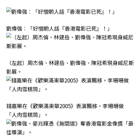
劉偉強︰「好憎啲人話『香港電影已死』！」
（左起）周杰倫、林建岳、劉偉強、陳冠希現身威尼斯
影展。
錢嘉樂在《歡樂滿東華2005》表演飄移，李珊珊做
「人肉雪糕筒」。