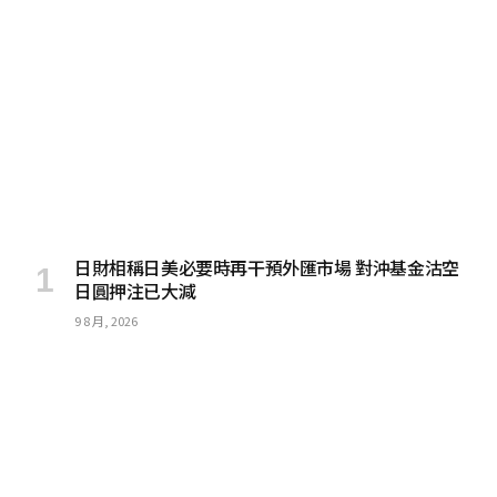
日財相稱日美必要時再干預外匯市場 對沖基金沽空
日圓押注已大減
9 8 月, 2026