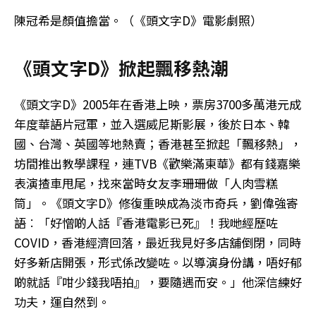
陳冠希是顏值擔當。（《頭文字D》電影劇照）
《頭文字D》掀起飄移熱潮
《頭文字D》2005年在香港上映，票房3700多萬港元成
年度華語片冠軍，並入選威尼斯影展，後於日本、韓
國、台灣、英國等地熱賣；香港甚至掀起「飄移熱」，
坊間推出教學課程，連TVB《歡樂滿東華》都有錢嘉樂
表演揸車甩尾，找來當時女友李珊珊做「人肉雪糕
筒」。《頭文字D》修復重映成為淡市奇兵，劉偉強寄
語︰「好憎啲人話『香港電影已死』！我哋經歷咗
COVID，香港經濟回落，最近我見好多店舖倒閉，同時
好多新店開張，形式係改變咗。以導演身份講，唔好郁
啲就話『咁少錢我唔拍』，要隨遇而安。」他深信練好
功夫，運自然到。