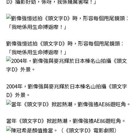
D》攝影好勁，係呀，我係幾厲害㗎！」
劉偉強憶述拍《頭文字D》時，形容每個甩尾鏡頭︰
「我哋係用生命搏返嚟！」
2004年，劉偉強與麥兆輝於日本榛名山拍攝《頭文字
D》外景。
當年《頭文字D》掀起熱潮，劉偉強揸AE86遊旺角。