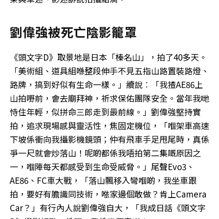
劉偉強被死亡陰影籠罩
《頭文字D》取景地是日本「榛名山」，拍了40多天。
「美術組、道具組喺整段伸手不見五指山路置裝路燈、
路牌，搞到好似有生命一樣。」續說︰「我揸AE86上
山拍嘢前，會去廟拜神，祈求保佑團隊安全。當年我哋
恃住年輕，似拼命三郎走到最前線。」劉偉強堅持實
拍，追求現場感與靈活性，焦固定機位，「嗰架車高速
下坡係衝向我攝影機鏡頭；仲有飛車手足甩尾時，真係
爭一尺就會炒落山！呢啲都係我唔拍第二集嘅原因之
一，嗰陣每天都感受到生命受威脅。」尾聲Evo3、
AE86、FC車大戰，「落山飄移入彎嗰啲，我坐車跟
拍，要好有膽識同技術，𠵱家邊個敢做？肯上Camera
Car？」有行內人說劉偉強自大，「我成日話《頭文字