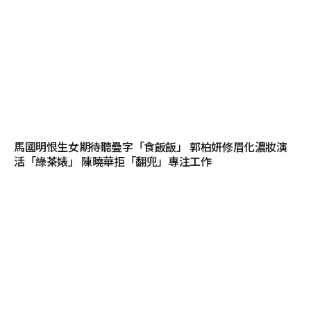
馬國明恨生女期待聽疊字「食飯飯」 郭柏妍修眉化濃妝演
活「綠茶婊」 陳曉華拒「翻兜」專注工作