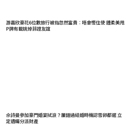
游嘉欣豪花6位數旅行被指忽然富貴︰唔會慳住使 鍾柔美甩
P牌有載姚焯菲證友誼
佘詩曼參加豪門婚宴拭淚？屢錯過結婚時機認雪卵都遲 立
定遺囑分派財產