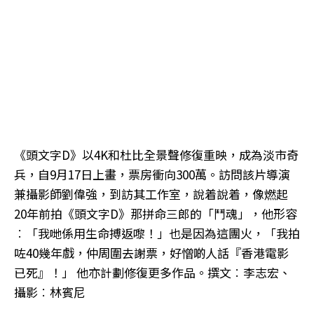
《頭文字D》以4K和杜比全景聲修復重映，成為淡市奇
兵，自9月17日上畫，票房衝向300萬。訪問該片導演
兼攝影師劉偉強，到訪其工作室，說着說着，像燃起
20年前拍《頭文字D》那拼命三郎的「鬥魂」，他形容
︰「我哋係用生命搏返嚟！」也是因為這團火，「我拍
咗40幾年戲，仲周圍去謝票，好憎啲人話『香港電影
已死』！」 他亦計劃修復更多作品。撰文︰李志宏、
攝影︰林賓尼