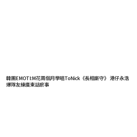
韓團EMOTI:M花兩個月學唱ToNick《長相廝守》 港仔永浩
爆隊友練廣東話瘀事