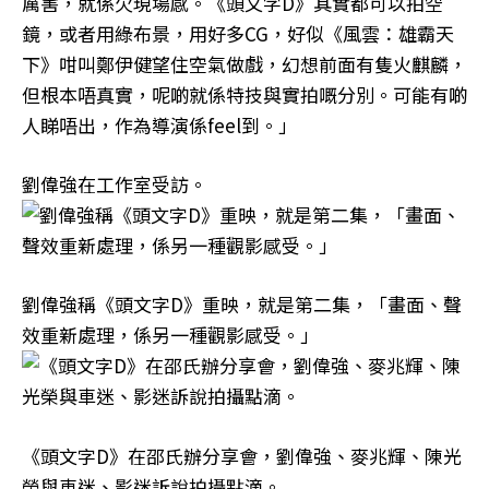
厲害，就係欠現場感。《頭文字D》其實都可以拍空
鏡，或者用綠布景，用好多CG，好似《風雲：雄霸天
下》咁叫鄭伊健望住空氣做戲，幻想前面有隻火麒麟，
但根本唔真實，呢啲就係特技與實拍嘅分別。可能有啲
人睇唔出，作為導演係feel到。」
劉偉強在工作室受訪。
劉偉強稱《頭文字D》重映，就是第二集，「畫面、聲
效重新處理，係另一種觀影感受。」
《頭文字D》在邵氏辦分享會，劉偉強、麥兆輝、陳光
榮與車迷、影迷訴說拍攝點滴。