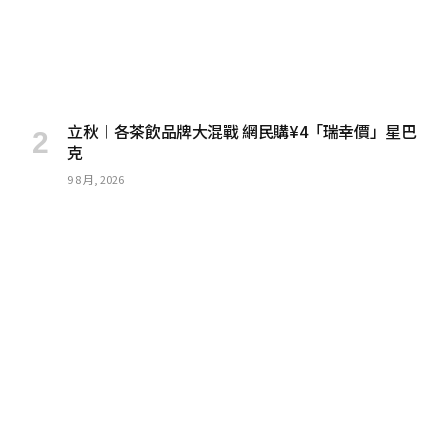
立秋︱各茶飲品牌大混戰 網民購¥4「瑞幸價」星巴
克
9 8 月, 2026